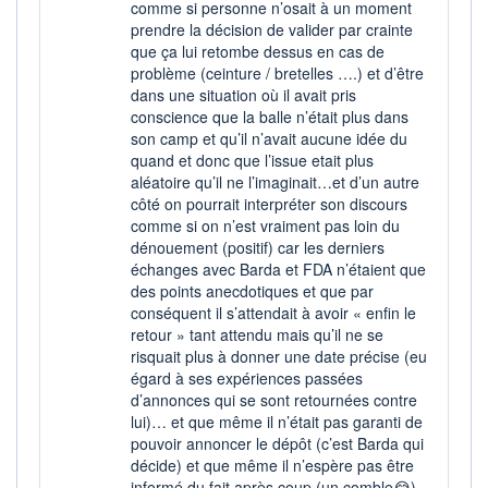
comme si personne n’osait à un moment
prendre la décision de valider par crainte
que ça lui retombe dessus en cas de
problème (ceinture / bretelles ….) et d’être
dans une situation où il avait pris
conscience que la balle n’était plus dans
son camp et qu’il n’avait aucune idée du
quand et donc que l’issue etait plus
aléatoire qu’il ne l’imaginait…et d’un autre
côté on pourrait interpréter son discours
comme si on n’est vraiment pas loin du
dénouement (positif) car les derniers
échanges avec Barda et FDA n’étaient que
des points anecdotiques et que par
conséquent il s’attendait à avoir « enfin le
retour » tant attendu mais qu’il ne se
risquait plus à donner une date précise (eu
égard à ses expériences passées
d’annonces qui se sont retournées contre
lui)… et que même il n’était pas garanti de
pouvoir annoncer le dépôt (c’est Barda qui
décide) et que même il n’espère pas être
informé du fait après coup (un comble😂).