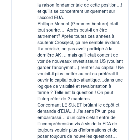
201 714
0,34%
la raison fondamentale de cette position…!
VALORISATION
DERNIER ÉCHANGE
et qu’ils se concentrent uniquement sur
90 MEUR
07.08.26 / 17:35:54
l’accord EUA.
Philippe Monnot (Gemmes Venture) était
LIMITE À LA
LIMITE À LA
BAISSE
HAUSSE
tout sourire…! Après peut-il en être
1,424
1,572
autrement? Après toutes ces années à
soutenir Crossject, ça me semble évident.
RENDEMENT
PER ESTIMÉ
ESTIMÉ 2026
2026
Il a précisé, ne pas avoir participé à la
-
7,89
dernière AK … mais qu’il etait content de
voir de nouveaux investisseurs US (voulant
DERNIER
DATE
DIVIDENDE
DERNIER
garder l’anonymat…) rentrer au capital ! Ne
DIVIDENDE
0,00 EUR
voulait-il plus mettre au pot ou préférait il
-
ouvrir le capital outre-atlantique…dans une
PROCHAIN
logique de visibilité et revalorisation à
DIVIDENDE
terme ? Telle est la question ! On peut
-
l’interpréter de 2 manières.
ÉLIGIBILITÉ
RISQUE ESG
Concernant LE SUJET brûlant le dépôt et
PEA
PEA-PME
demande d’EUA…! J’ai senti PA un peu
-
CTO BUSINESS
embarrassé… d’un côté c’était entre de
l’incompréhension vis à vis de la FDA de
toujours vouloir plus d’informations et de
+ ALERTE
+ PORTEFEUILLE
+ LISTE
poser toujours de nouvelles questions…