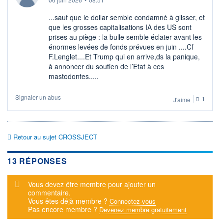
...sauf que le dollar semble condamné à glisser, et
que les grosses capitalisations IA des US sont
prises au piège : la bulle semble éclater avant les
énormes levées de fonds prévues en juin ....Cf
F.Lenglet....Et Trump qui en arrive,ds la panique,
à annoncer du soutien de l’Etat à ces
mastodontes.....
Signaler un abus
J'aime
1
Retour au sujet CROSSJECT
13 RÉPONSES
Message d'alerte
Vous devez être membre pour ajouter un
commentaire.
Vous êtes déjà membre ?
Connectez-vous
Pas encore membre ?
Devenez membre gratuitement