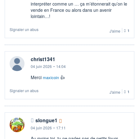
interpréter comme un … ça m’étonnerait qu’on le
vende en France ou alors dans un avenir
lointain…!
Signaler un abus
J'aime
1
christ1341
04 juin 2026
•
14:04
Merci
👍
maxicoin
Signaler un abus
J'aime
1
slongue1
04 juin 2026
•
17:11
Au moins toi, tu ne parles pas de petits fours,