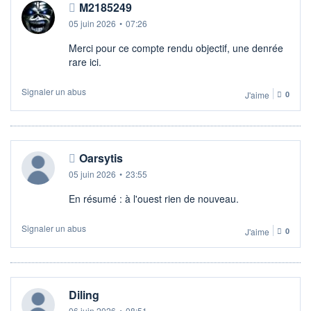
M2185249
05 juin 2026
•
07:26
Merci pour ce compte rendu objectif, une denrée
rare ici.
Signaler un abus
J'aime
0
Oarsytis
05 juin 2026
•
23:55
En résumé : à l'ouest rien de nouveau.
Signaler un abus
J'aime
0
Diling
06 juin 2026
•
08:51