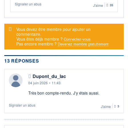
Signaler un abus
J'aime
35
Message d'alerte
Vous devez être membre pour ajouter un
commentaire.
Vous êtes déjà membre ?
Connectez-vous
Pas encore membre ?
Devenez membre gratuitement
13 RÉPONSES
Dupont_du_lac
04 juin 2026
•
11:43
Très bon compte-rendu. J'y étais aussi.
Signaler un abus
J'aime
3