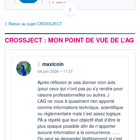
(
-1,45%
)
ACTIONNAIRES
FR0011716265 ALCJ
EURONEXT PARIS DONNÉES TEMPS RÉEL
Retour au sujet CROSSJECT
Politique d'exécution
Cotation sur les autres places
CROSSJECT : MON POINT DE VUE DE L’AG
1,54
1,52
maxicoin
1,50
04 juin 2026
•
11:37
1,48
11h51
14h42
17h33
Après réflexion je vais donner mon avis
(pour ceux qui n’ont pas pu s’y rendre pour
SECTEUR
raisons professionnelles ou autres..)
Fournitures médicales
L’AG ne nous à quasiment rien apporté
comme informations technique, scientifique
OUVERTURE
CLÔTURE VEILLE
ou réglementaire mais c’est assez logique.
1,520
1,520
PA a répété que leur objectif était d’être le
+ HAUT
+ BAS
plus opaque possible afin de n’apporter
1,550
1,492
aucune information à la concurrence……
VOLUME
CAPITAL ÉCHANGÉ
On peut se demander légitimement si c’est