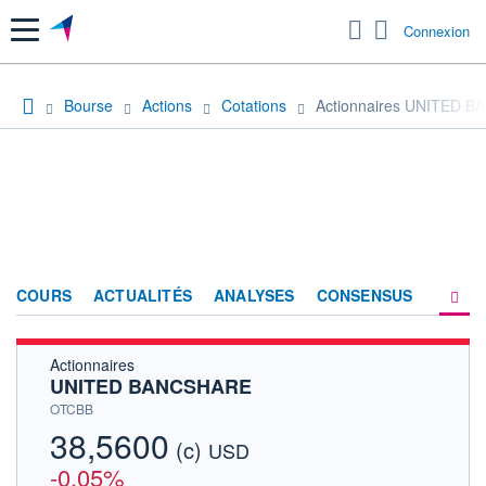
Menu
Connexion
Bourse
Actions
Cotations
Actionnaires UNITED 
COURS
ACTUALITÉS
ANALYSES
CONSENSUS
Actionnaires
SOCIÉTÉ
UNITED BANCSHARE
HISTORIQUE
OTCBB
38,5600
(c)
ACTIONNAIRES
USD
-0,05%