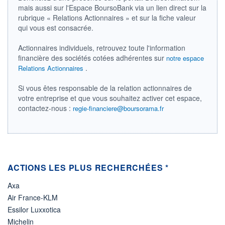
LIMITE À LA
LIMITE À LA
mais aussi sur l'Espace BoursoBank via un lien direct sur la
BAISSE
HAUSSE
0,0000
0,0000
rubrique « Relations Actionnaires » et sur la fiche valeur
qui vous est consacrée.
RENDEMENT
PER ESTIMÉ
ESTIMÉ 2026
2026
-
-
Actionnaires individuels, retrouvez toute l'information
financière des sociétés cotées adhérentes sur
notre espace
DERNIER
.
Relations Actionnaires
ÉCHANGE
07.08.26 / 18:21:47
Si vous êtes responsable de la relation actionnaires de
ÉLIGIBILITÉ
votre entreprise et que vous souhaitez activer cet espace,
Non éligible
contactez-nous :
Boursobank
regie-financiere@boursorama.fr
+ PORTEFEUILLE
+ LISTE
ACTIONS LES PLUS RECHERCHÉES *
Axa
Air France-KLM
Essilor Luxxotica
Michelin