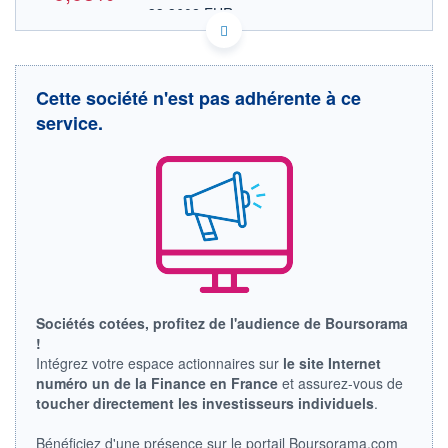
33,3602 EUR
VALEUR INDICATIVE
US9094581017 UBOH
DONNÉES TEMPS DIFFÉRÉ
Politique d'exécution
Cette société n'est pas adhérente à ce
Cotation sur les autres places
service.
38,8
38,7
38,6
38,5
16h28
17h24
OUVERTURE
CLÔTURE VEILLE
38,7300
38,5800
Sociétés cotées, profitez de l'audience de Boursorama
+ HAUT
+ BAS
!
38,7300
38,5600
Intégrez votre espace actionnaires sur
le site Internet
numéro un de la Finance en France
et assurez-vous de
VOLUME
CAPITAL ÉCHANGÉ
1 513
0,00%
toucher directement les investisseurs individuels
.
VALORISATION
Bénéficiez d'une présence sur le portail Boursorama.com