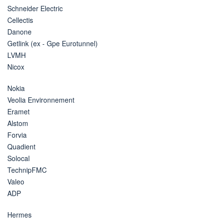
Schneider Electric
Cellectis
Danone
Getlink (ex - Gpe Eurotunnel)
LVMH
Nicox
Nokia
Veolia Environnement
Eramet
Alstom
Forvia
Quadient
Solocal
TechnipFMC
Valeo
ADP
Hermes