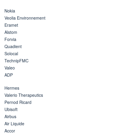
Nokia
Veolia Environnement
Eramet
Alstom
Forvia
Quadient
Solocal
TechnipFMC
Valeo
ADP
Hermes
Valerio Therapeutics
Pernod Ricard
Ubisoft
Airbus
Air Liquide
Accor