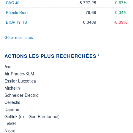
8 727,28
+0,67%
CAC 40
ÉLIGIBILITÉ
79,69
+0,34%
Pétrole Brent
Non éligible
Boursobank
0,0409
-8,09%
BIOPHYTIS
+ PORTEFEUILLE
+ LISTE
Gérer mes listes
ACTIONS LES PLUS RECHERCHÉES *
Axa
Air France-KLM
Essilor Luxxotica
Michelin
Schneider Electric
Cellectis
Danone
Getlink (ex - Gpe Eurotunnel)
LVMH
Nicox