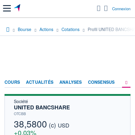
Menu
Connexion
Bourse
Actions
Cotations
Profil UNITED BANCSH
COURS
ACTUALITÉS
ANALYSES
CONSENSUS
Société
SOCIÉTÉ
UNITED BANCSHARE
HISTORIQUE
OTCBB
38,5800
(c)
ACTIONNAIRES
USD
+0,03%