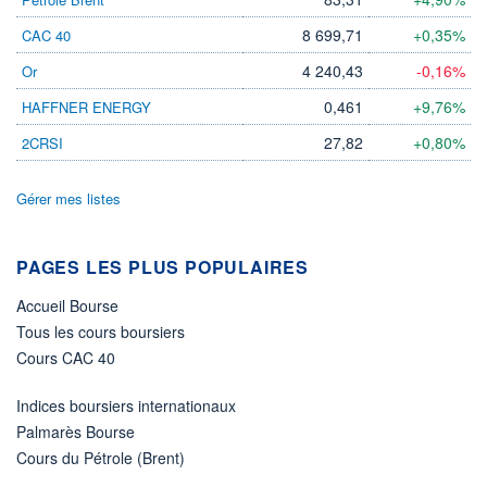
8 699,71
+0,35%
CAC 40
ÉLIGIBILITÉ
Non éligible
Boursobank
4 240,43
-0,16%
Or
0,461
+9,76%
HAFFNER ENERGY
+ PORTEFEUILLE
+ LISTE
27,82
+0,80%
2CRSI
Gérer mes listes
PAGES LES PLUS POPULAIRES
Accueil Bourse
Tous les cours boursiers
Cours CAC 40
Indices boursiers internationaux
Palmarès Bourse
Cours du Pétrole (Brent)