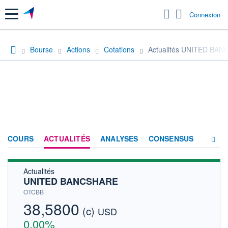
Menu
Connexion
Bourse
Actions
Cotations
Actualités UNITED BA
COURS
ACTUALITÉS
ANALYSES
CONSENSUS
Actualités
SOCIÉTÉ
UNITED BANCSHARE
HISTORIQUE
OTCBB
38,5800
(c)
ACTIONNAIRES
USD
0,00%