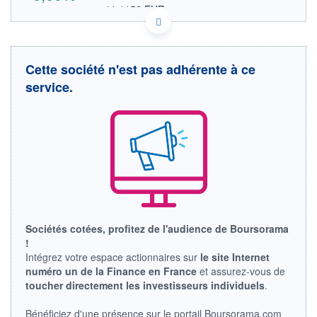
11,1152 EUR
VALEUR INDICATIVE
NASDAQ COMPOSITE
INDICE DE RÉFÉRENCE
US83086J2006 SKYE
DONNÉES TEMPS DIFFÉRÉ
Cette société n'est pas adhérente à ce
Politique d'exécution
service.
Cotation sur les autres places
INDICE DE RÉFÉRENCE
NASDAQ Composite
OUVERTURE
CLÔTURE VEILLE
0,0000
12,8100
+ HAUT
+ BAS
0,0000
0,0000
VOLUME
CAPITAL ÉCHANGÉ
0
0,00%
Sociétés cotées, profitez de l'audience de Boursorama
!
VALORISATION
CAPI.
BOURSIÈRE
450 MUSD
Intégrez votre espace actionnaires sur
le site Internet
23 MUSD
numéro un de la Finance en France
et assurez-vous de
toucher directement les investisseurs individuels
.
LIMITE À LA
LIMITE À LA
BAISSE
HAUSSE
0,0000
0,0000
Bénéficiez d'une présence sur le portail Boursorama.com