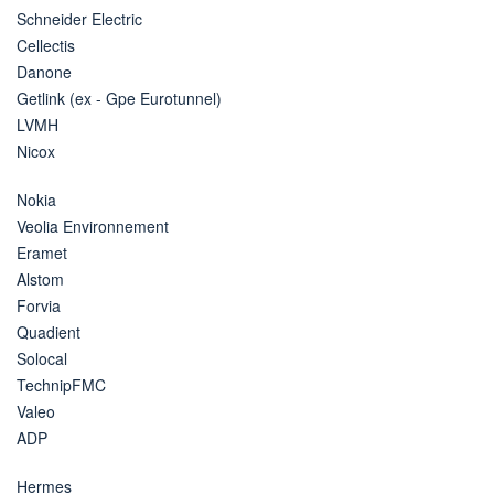
Schneider Electric
Cellectis
Danone
Getlink (ex - Gpe Eurotunnel)
LVMH
Nicox
Nokia
Veolia Environnement
Eramet
Alstom
Forvia
Quadient
Solocal
TechnipFMC
Valeo
ADP
Hermes