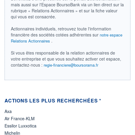
mais aussi sur l'Espace BoursoBank via un lien direct sur la
RENDEMENT
PER ESTIMÉ
ESTIMÉ 2026
2026
rubrique « Relations Actionnaires » et sur la fiche valeur
-
-
qui vous est consacrée.
DERNIER
ÉCHANGE
Actionnaires individuels, retrouvez toute l'information
10.04.24 / 21:57:15
financière des sociétés cotées adhérentes sur
notre espace
.
Relations Actionnaires
ÉLIGIBILITÉ
Non éligible
Boursobank
Si vous êtes responsable de la relation actionnaires de
votre entreprise et que vous souhaitez activer cet espace,
+ PORTEFEUILLE
+ LISTE
contactez-nous :
regie-financiere@boursorama.fr
ACTIONS LES PLUS RECHERCHÉES *
Axa
Air France-KLM
Essilor Luxxotica
Michelin