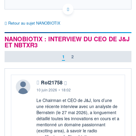
FR0011341205 NANO
ACTIONNAIRES
EURONEXT PARIS DONNÉES TEMPS RÉEL
Politique d'exécution
Retour au sujet NANOBIOTIX
Cotation sur les autres places
NANOBIOTIX : INTERVIEW DU CEO DE J&J
36
ET NBTXR3
35
1
2
34
33
10h23
11h46
13h09
Rol21758
SECTEUR
INDICE DE RÉFÉRENCE
10 juin 2026
•
18:02
Biotechnologie
SBF 120
Le Chairman et CEO de J&J, lors d’une
OUVERTURE
CLÔTURE VEILLE
33,5600
33,2000
une récente interview avec un analyste de
Bernstein (le 27 mai 2026), a longuement
+ HAUT
+ BAS
35,0200
33,5600
détaillé toutes les innovations en cours et a
mentionné un domaine passionnant
VOLUME
CAPITAL ÉCHANGÉ
(exciting area), à savoir le radio
79 947
0,16%