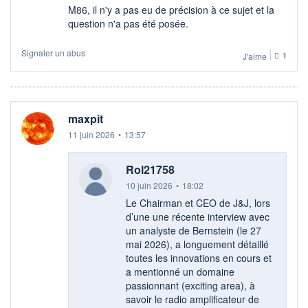
M86, il n'y a pas eu de précision à ce sujet et la
question n'a pas été posée.
Signaler un abus
J'aime
1
maxpit
11 juin 2026
•
13:57
Rol21758
10 juin 2026
•
18:02
Le Chairman et CEO de J&J, lors
d’une une récente interview avec
un analyste de Bernstein (le 27
mai 2026), a longuement détaillé
toutes les innovations en cours et
a mentionné un domaine
passionnant (exciting area), à
savoir le radio amplificateur de