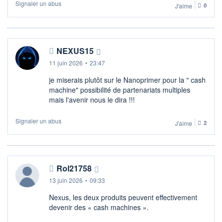
Signaler un abus
J'aime
0
NEXUS15
11 juin 2026
•
23:47
je miserais plutôt sur le Nanoprimer pour la " cash
machine" possibilité de partenariats multiples
mais l'avenir nous le dira !!!
Signaler un abus
J'aime
2
Rol21758
13 juin 2026
•
09:33
Nexus, les deux produits peuvent effectivement
devenir des « cash machines ».