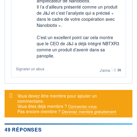
amplificateur de Nanobiotix.
VALORISATION
DERNIER ÉCHANGE
Il l’a d’ailleurs présenté comme un produit
1 742 MEUR
07.08.26 / 13:10:05
de J&J et c’est l’analyste qui a précisé «
dans le cadre de votre coopération avec
LIMITE À LA
LIMITE À LA
BAISSE
HAUSSE
Nanobiotix ».
32,7000
36,1400
C’est un excellent point car cela montre
RENDEMENT
PER ESTIMÉ
ESTIMÉ 2026
2026
que le CEO de J&J a déjà intégré NBTXR3
-
-
comme un produit d’avenir dans sa
panoplie.
DERNIER
DATE
DIVIDENDE
DERNIER
DIVIDENDE
0,00 EUR
-
Signaler un abus
J'aime
26
PROCHAIN
DIVIDENDE
-
Message d'alerte
Vous devez être membre pour ajouter un
ÉLIGIBILITÉ
RISQUE ESG
SRD
PEA
commentaire.
-
Vous êtes déjà membre ?
Connectez-vous
PEA-PME
Pas encore membre ?
Devenez membre gratuitement
CTO BUSINESS
+ ALERTE
+ PORTEFEUILLE
+ LISTE
49 RÉPONSES