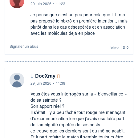
29 juin 2026
•
11:23
Je pense que c est un peu pour cela que L L n a
pas proposé le nbxr3 en première intention., mais
plutôt dans les cas désespérés et en association
avec les molécules deja en place
Signaler un abus
J'aime
0
DocXray
29 juin 2026
•
11:38
Vous êtes vous interrogés sur la « bienveillance »
de sa sainteté ?
Son apport réel ?
Il s’était il y a peu fâché tout rouge me menaçant
d’excommunication lorsque j’avais osé faire part
de l’ambiguïté répétée de ses posts.
Je trouve que les derniers sont du même acabit.
Et à part refaire le match il semble toujours être