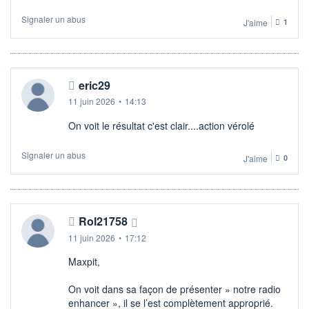
Signaler un abus
J'aime
1
eric29
11 juin 2026
•
14:13
On voit le résultat c'est clair....action vérolé
Signaler un abus
J'aime
0
Rol21758
11 juin 2026
•
17:12
Maxpit,
On voit dans sa façon de présenter » notre radio
enhancer », il se l’est complètement approprié.