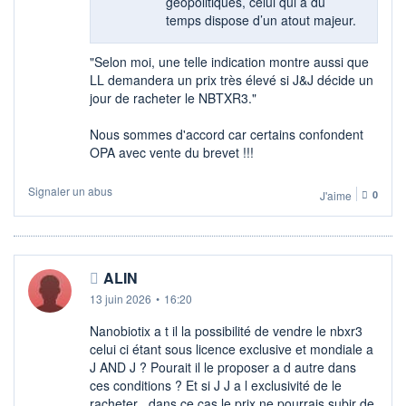
géopolitiques, celui qui a du
temps dispose d’un atout majeur.
"Selon moi, une telle indication montre aussi que
LL demandera un prix très élevé si J&J décide un
jour de racheter le NBTXR3."
Nous sommes d'accord car certains confondent
OPA avec vente du brevet !!!
Signaler un abus
J'aime
0
ALIN
13 juin 2026
•
16:20
Nanobiotix a t il la possibilité de vendre le nbxr3
celui ci étant sous licence exclusive et mondiale a
J AND J ? Pourait il le proposer a d autre dans
ces conditions ? Et si J J a l exclusivité de le
racheter , dans ce cas le prix ne pourrais subir de