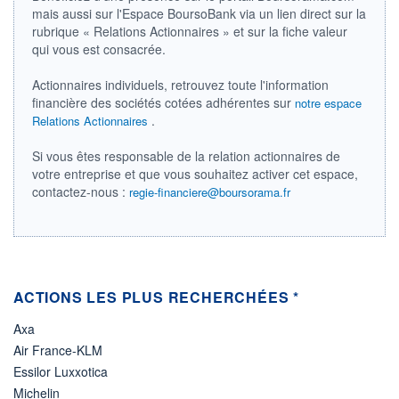
mais aussi sur l'Espace BoursoBank via un lien direct sur la
ÉLIGIBILITÉ
rubrique « Relations Actionnaires » et sur la fiche valeur
Non éligible
qui vous est consacrée.
Boursobank
Actionnaires individuels, retrouvez toute l'information
+ PORTEFEUILLE
+ LISTE
financière des sociétés cotées adhérentes sur
notre espace
.
Relations Actionnaires
Si vous êtes responsable de la relation actionnaires de
votre entreprise et que vous souhaitez activer cet espace,
contactez-nous :
regie-financiere@boursorama.fr
ACTIONS LES PLUS RECHERCHÉES *
Axa
Air France-KLM
Essilor Luxxotica
Michelin