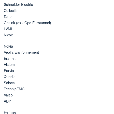
Schneider Electric
Cellectis
Danone
Getlink (ex - Gpe Eurotunnel)
LVMH
Nicox
Nokia
Veolia Environnement
Eramet
Alstom
Forvia
Quadient
Solocal
TechnipFMC
Valeo
ADP
Hermes