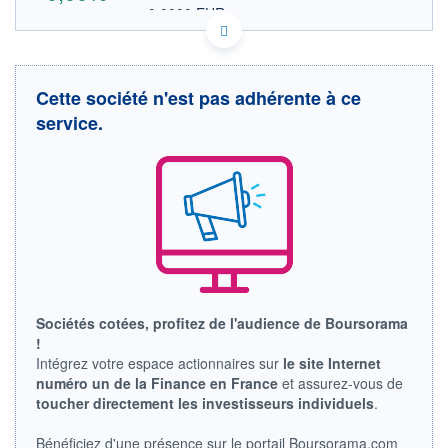
0,0000 EUR
VALEUR INDICATIVE
GB0005170492 LTGUF
DONNÉES TEMPS DIFFÉRÉ
Politique d'exécution
Cette société n'est pas adhérente à ce
Cotation sur les autres places
service.
OUVERTURE
CLÔTURE VEILLE
0,0000
0,0000
+ HAUT
+ BAS
0,0000
0,0000
VOLUME
CAPITAL ÉCHANGÉ
0
0,00%
VALORISATION
LIMITE À LA
LIMITE À LA
BAISSE
HAUSSE
Sociétés cotées, profitez de l'audience de Boursorama
0,0000
0,0000
!
RENDEMENT
PER ESTIMÉ
Intégrez votre espace actionnaires sur
le site Internet
ESTIMÉ 2026
2026
numéro un de la Finance en France
et assurez-vous de
-
-
toucher directement les investisseurs individuels
.
DERNIER
ÉCHANGE
Bénéficiez d'une présence sur le portail Boursorama.com
-