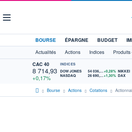
Menu
BOURSE
ÉPARGNE
BUDGET
IM
Actualités
Actions
Indices
Produits
CAC 40
INDICES
8 714,93
DOW JONES
54 036,93
+0,28%
NIKKEI
NASDAQ
26 690,62
+1,30%
DAX
+0,17%
Bourse
Actions
Cotations
Actionna