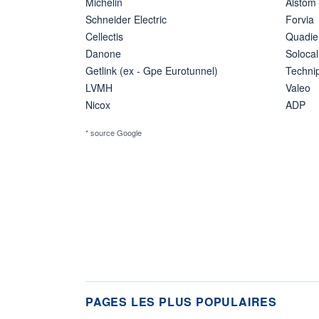
Michelin
Alstom
Schneider Electric
Forvia
Cellectis
Quadie
Danone
Solocal
Getlink (ex - Gpe Eurotunnel)
Techn
LVMH
Valeo
Nicox
ADP
* source Google
PAGES LES PLUS POPULAIRES