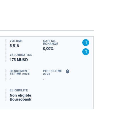
VOLUME
CAPITAL
ÉCHANGÉ
5 518
0,00%
VALORISATION
175 MUSD
RENDEMENT
PER ESTIMÉ
ESTIMÉ 2026
2026
-
-
ÉLIGIBILITÉ
Non éligible
Boursobank