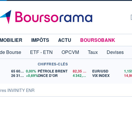
MOBILIER
IMPÔTS
ACTU
BOURSOBANK
 de Bourse
ETF - ETN
OPCVM
Taux
Devises
CHIFFRES-CLÉS
65 606,71
0,00%
PÉTROLE BRENT
82,35
$US
EUR/USD
26 319,45
+0,69%
ONCE D'OR
4 342,26
$US
VIX INDEX
14,9
ires INVINITY ENR