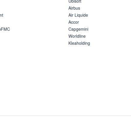
Ubisoft
Airbus
nt
Air Liquide
Accor
ipFMC
Capgemini
Worldline
Kleaholding