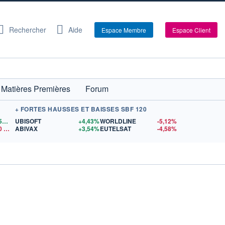
Rechercher
Aide
Espace Membre
Espace Client
Matières Premières
Forum
+ FORTES HAUSSES ET BAISSES SBF 120
1,1559
$US
UBISOFT
+4,43%
WORLDLINE
-5,12%
0
$US
ABIVAX
+3,54%
EUTELSAT
-4,58%