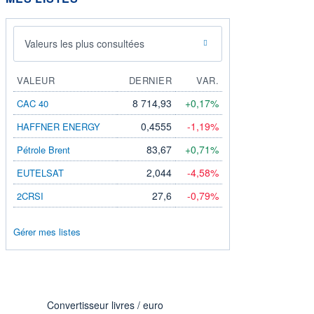
Valeurs les plus consultées
VALEUR
DERNIER
VAR.
8 714,93
+0,17%
CAC 40
0,4555
-1,19%
HAFFNER ENERGY
83,67
+0,71%
Pétrole Brent
2,044
-4,58%
EUTELSAT
27,6
-0,79%
2CRSI
Gérer mes listes
Convertisseur livres / euro