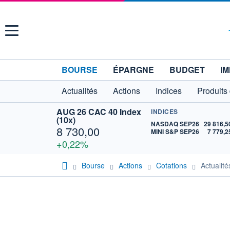
Menu
BOURSE
ÉPARGNE
BUDGET
IM
Actualités
Actions
Indices
Produits
AUG 26 CAC 40 Index
INDICES
(10x)
NASDAQ SEP26
29 816,5
8 730,00
MINI S&P SEP26
7 779,2
+0,22%
Bourse
Actions
Cotations
Actualit