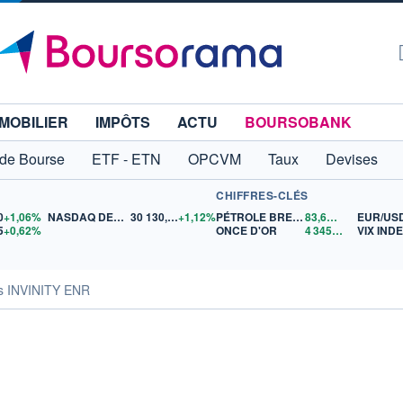
MOBILIER
IMPÔTS
ACTU
BOURSOBANK
 de Bourse
ETF - ETN
OPCVM
Taux
Devises
CHIFFRES-CLÉS
0
+1,06%
NASDAQ DEC26
30 130,00
+1,12%
PÉTROLE BRENT
83,67
$US
EUR/US
5
+0,62%
ONCE D'OR
4 345,56
$US
VIX IND
és INVINITY ENR