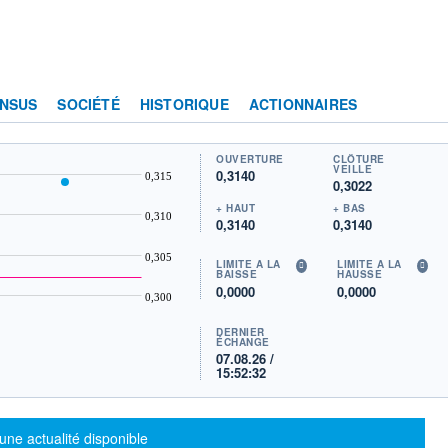
NSUS
SOCIÉTÉ
HISTORIQUE
ACTIONNAIRES
OUVERTURE
CLÔTURE
VEILLE
0,3140
0,315
0,3022
+ HAUT
+ BAS
0,310
0,3140
0,3140
0,305
LIMITE À LA
LIMITE À LA
BAISSE
HAUSSE
0,0000
0,0000
0,300
DERNIER
ÉCHANGE
07.08.26 /
15:52:32
sage d'information
une actualité disponible