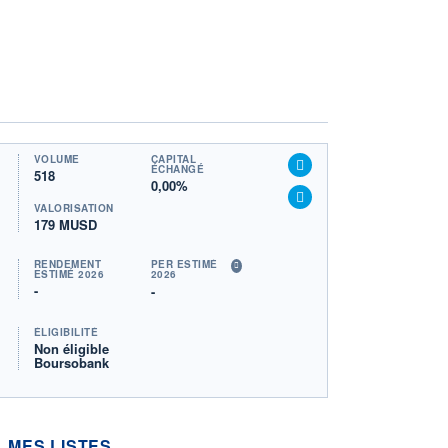
VOLUME
CAPITAL
ÉCHANGÉ
518
0,00%
VALORISATION
179 MUSD
RENDEMENT
PER ESTIMÉ
ESTIMÉ 2026
2026
-
-
ÉLIGIBILITÉ
Non éligible
Boursobank
MES LISTES