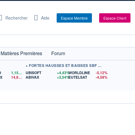
Rechercher
Aide
Espace Membre
Espace Client
Matières Premières
Forum
+ FORTES HAUSSES ET BAISSES SBF 120
D
1,1564
$US
UBISOFT
+4,43%
WORLDLINE
-5,12%
EX
14,92
$US
ABIVAX
+3,54%
EUTELSAT
-4,58%