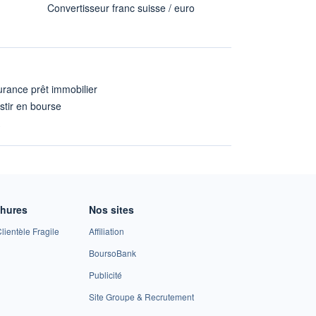
Convertisseur franc suisse / euro
rance prêt immobilier
stir en bourse
A
chures
Nos sites
lientèle Fragile
Affiliation
BoursoBank
Publicité
Site Groupe & Recrutement