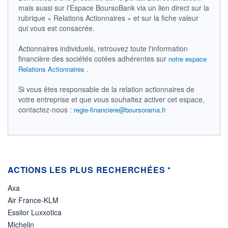
mais aussi sur l'Espace BoursoBank via un lien direct sur la
25.06.26 / 20:07:43
rubrique « Relations Actionnaires » et sur la fiche valeur
ÉLIGIBILITÉ
qui vous est consacrée.
Non éligible
Boursobank
Actionnaires individuels, retrouvez toute l'information
financière des sociétés cotées adhérentes sur
notre espace
+ PORTEFEUILLE
+ LISTE
.
Relations Actionnaires
Si vous êtes responsable de la relation actionnaires de
votre entreprise et que vous souhaitez activer cet espace,
contactez-nous :
regie-financiere@boursorama.fr
ACTIONS LES PLUS RECHERCHÉES *
Axa
Air France-KLM
Essilor Luxxotica
Michelin