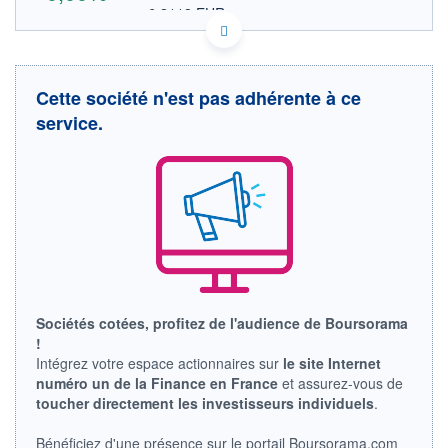
6,2118 EUR
VALEUR INDICATIVE
SE0015671995 HEMNF
DONNÉES TEMPS DIFFÉRÉ
Politique d'exécution
Cette société n'est pas adhérente à ce
Cotation sur les autres places
service.
OUVERTURE
CLÔTURE VEILLE
0,0000
7,1800
+ HAUT
+ BAS
0,0000
0,0000
VOLUME
CAPITAL ÉCHANGÉ
0
0,00%
VALORISATION
629 MUSD
LIMITE À LA
LIMITE À LA
Sociétés cotées, profitez de l'audience de Boursorama
BAISSE
HAUSSE
!
0,0000
0,0000
Intégrez votre espace actionnaires sur
le site Internet
RENDEMENT
PER ESTIMÉ
numéro un de la Finance en France
et assurez-vous de
ESTIMÉ 2026
2026
toucher directement les investisseurs individuels
.
-
-
DERNIER
Bénéficiez d'une présence sur le portail Boursorama.com
ÉCHANGE