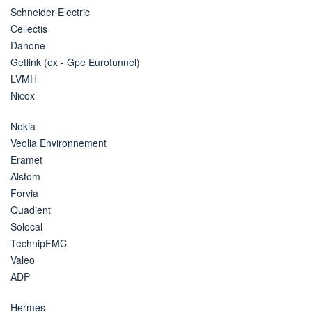
Schneider Electric
Cellectis
Danone
Getlink (ex - Gpe Eurotunnel)
LVMH
Nicox
Nokia
Veolia Environnement
Eramet
Alstom
Forvia
Quadient
Solocal
TechnipFMC
Valeo
ADP
Hermes