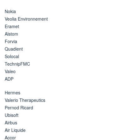
Nokia
Veolia Environnement
Eramet
Alstom
Forvia
Quadient
Solocal
TechnipFMC
Valeo
ADP
Hermes
Valerio Therapeutics
Pernod Ricard
Ubisoft
Airbus
Air Liquide
Accor