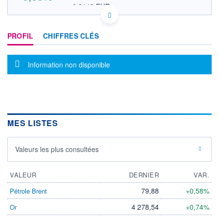
6,2143 EUR
VALEUR INDICATIVE
SE0015671995 HEMNF
DONNÉES TEMPS DIFFÉRÉ
PROFIL
CHIFFRES CLÉS
Politique d'exécution
Cotation sur les autres places
Message d'information
Information non disponible
OUVERTURE
CLÔTURE VEILLE
0,0000
7,1800
+ HAUT
+ BAS
0,0000
0,0000
VOLUME
CAPITAL ÉCHANGÉ
0
0,00%
MES LISTES
VALORISATION
629 MUSD
Valeurs les plus consultées
LIMITE À LA
LIMITE À LA
BAISSE
HAUSSE
0,0000
0,0000
VALEUR
DERNIER
VAR.
RENDEMENT
PER ESTIMÉ
ESTIMÉ 2026
2026
79,88
+0,58%
Pétrole Brent
-
-
4 278,54
+0,74%
Or
DERNIER
ÉCHANGE