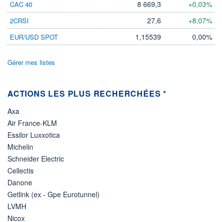
8 669,3
+0,03%
CAC 40
25.06.26 / 20:07:43
27,6
+8,07%
2CRSI
ÉLIGIBILITÉ
Non éligible
1,15539
0,00%
EUR/USD SPOT
Boursobank
Gérer mes listes
+ PORTEFEUILLE
+ LISTE
ACTIONS LES PLUS RECHERCHÉES *
Axa
Air France-KLM
Essilor Luxxotica
Michelin
Schneider Electric
Cellectis
Danone
Getlink (ex - Gpe Eurotunnel)
LVMH
Nicox