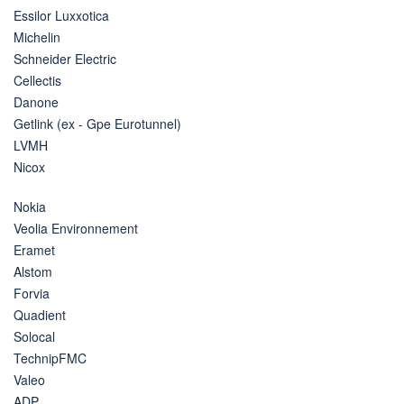
Essilor Luxxotica
Michelin
Schneider Electric
Cellectis
Danone
Getlink (ex - Gpe Eurotunnel)
LVMH
Nicox
Nokia
Veolia Environnement
Eramet
Alstom
Forvia
Quadient
Solocal
TechnipFMC
Valeo
ADP