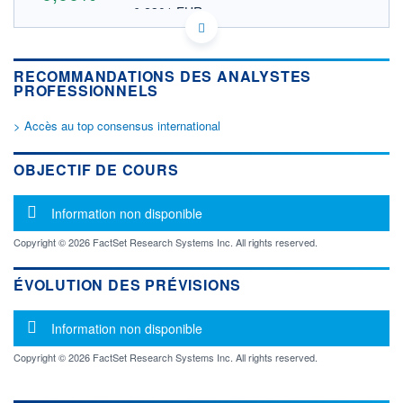
6,2301 EUR
VALEUR INDICATIVE
SE0015671995 HEMNF
DONNÉES TEMPS DIFFÉRÉ
RECOMMANDATIONS DES ANALYSTES
Politique d'exécution
PROFESSIONNELS
Cotation sur les autres places
> Accès au top consensus international
OUVERTURE
CLÔTURE VEILLE
0,0000
7,1800
+ HAUT
+ BAS
OBJECTIF DE COURS
0,0000
0,0000
VOLUME
CAPITAL ÉCHANGÉ
Message d'information
Information non disponible
0
0,00%
VALORISATION
Copyright © 2026 FactSet Research Systems Inc. All rights reserved.
629 MUSD
ÉVOLUTION DES PRÉVISIONS
LIMITE À LA
LIMITE À LA
BAISSE
HAUSSE
0,0000
0,0000
Message d'information
Information non disponible
RENDEMENT
PER ESTIMÉ
ESTIMÉ 2026
2026
Copyright © 2026 FactSet Research Systems Inc. All rights reserved.
-
-
DERNIER
ÉCHANGE