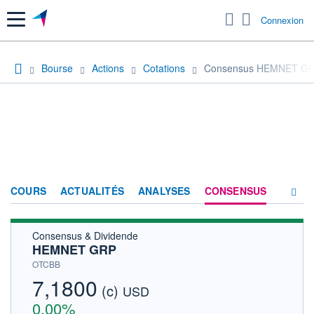
Menu
Connexion
Bourse
Actions
Cotations
Consensus HEMNET G
COURS
ACTUALITÉS
ANALYSES
CONSENSUS
Consensus & Dividende
SOCIÉTÉ
HEMNET GRP
HISTORIQUE
OTCBB
7,1800
(c)
ACTIONNAIRES
USD
0,00%