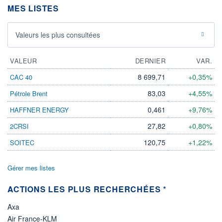
MES LISTES
25.06.26 / 20:07:43
ÉLIGIBILITÉ
Non éligible
Valeurs les plus consultées
Boursobank
VALEUR
DERNIER
VAR.
+ PORTEFEUILLE
+ LISTE
8 699,71
+0,35%
CAC 40
83,03
+4,55%
Pétrole Brent
0,461
+9,76%
HAFFNER ENERGY
27,82
+0,80%
2CRSI
120,75
+1,22%
SOITEC
Gérer mes listes
ACTIONS LES PLUS RECHERCHÉES *
Axa
Air France-KLM