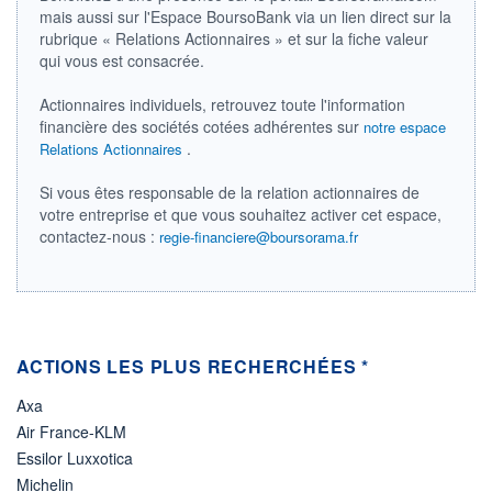
mais aussi sur l'Espace BoursoBank via un lien direct sur la
ÉLIGIBILITÉ
rubrique « Relations Actionnaires » et sur la fiche valeur
Non éligible
qui vous est consacrée.
Boursobank
Actionnaires individuels, retrouvez toute l'information
+ PORTEFEUILLE
+ LISTE
financière des sociétés cotées adhérentes sur
notre espace
.
Relations Actionnaires
Si vous êtes responsable de la relation actionnaires de
votre entreprise et que vous souhaitez activer cet espace,
contactez-nous :
regie-financiere@boursorama.fr
ACTIONS LES PLUS RECHERCHÉES *
Axa
Air France-KLM
Essilor Luxxotica
Michelin