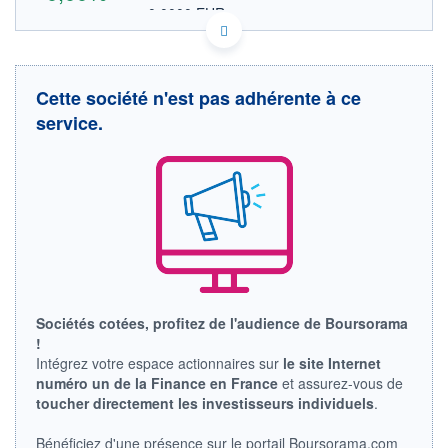
0,0000 EUR
VALEUR INDICATIVE
AU0000107831 CSXHF
DONNÉES TEMPS DIFFÉRÉ
Politique d'exécution
Cette société n'est pas adhérente à ce
Cotation sur les autres places
service.
OUVERTURE
CLÔTURE VEILLE
0,0000
0,0000
+ HAUT
+ BAS
0,0000
0,0000
VOLUME
CAPITAL ÉCHANGÉ
0
0,00%
VALORISATION
LIMITE À LA
LIMITE À LA
BAISSE
HAUSSE
Sociétés cotées, profitez de l'audience de Boursorama
0,0000
0,0000
!
RENDEMENT
PER ESTIMÉ
Intégrez votre espace actionnaires sur
le site Internet
ESTIMÉ 2026
2026
numéro un de la Finance en France
et assurez-vous de
-
-
toucher directement les investisseurs individuels
.
DERNIER
ÉCHANGE
Bénéficiez d'une présence sur le portail Boursorama.com
-