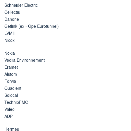
Schneider Electric
Cellectis
Danone
Getlink (ex - Gpe Eurotunnel)
LVMH
Nicox
Nokia
Veolia Environnement
Eramet
Alstom
Forvia
Quadient
Solocal
TechnipFMC
Valeo
ADP
Hermes