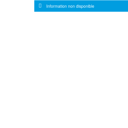
Message d'information
Information non disponible