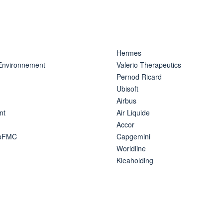
Hermes
 Environnement
Valerio Therapeutics
Pernod Ricard
Ubisoft
Airbus
nt
Air Liquide
Accor
ipFMC
Capgemini
Worldline
Kleaholding