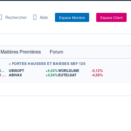
Rechercher
Aide
Espace Membre
Espace Client
Matières Premières
Forum
+ FORTES HAUSSES ET BAISSES SBF 120
1,1559
$US
UBISOFT
+4,43%
WORLDLINE
-5,12%
0
$US
ABIVAX
+3,54%
EUTELSAT
-4,58%