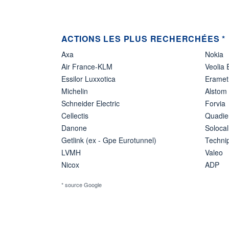
ACTIONS LES PLUS RECHERCHÉES *
Axa
Nokia
Air France-KLM
Veolia
Essilor Luxxotica
Eramet
Michelin
Alstom
Schneider Electric
Forvia
Cellectis
Quadie
Danone
Solocal
Getlink (ex - Gpe Eurotunnel)
Techn
LVMH
Valeo
Nicox
ADP
* source Google