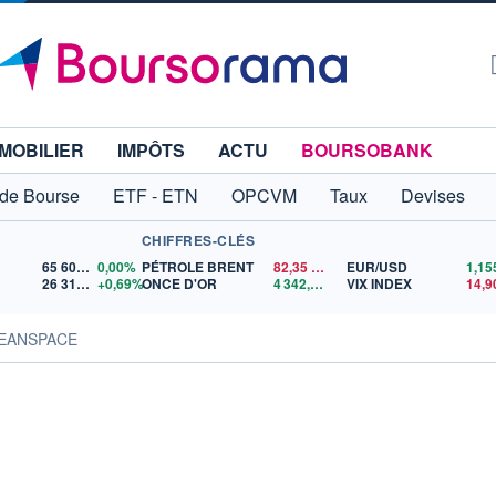
MOBILIER
IMPÔTS
ACTU
BOURSOBANK
 de Bourse
ETF - ETN
OPCVM
Taux
Devises
CHIFFRES-CLÉS
65 606,71
0,00%
PÉTROLE BRENT
82,35
$US
EUR/USD
26 319,45
+0,69%
ONCE D'OR
4 342,26
$US
VIX INDEX
14,9
CLEANSPACE