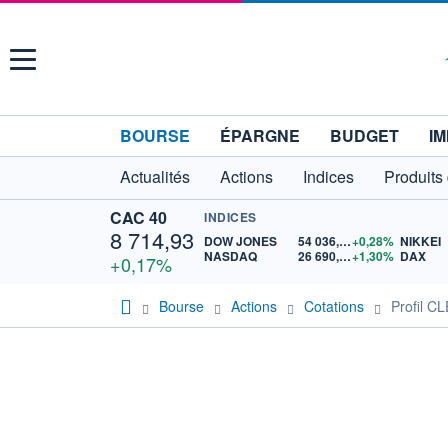
Menu
BOURSE
ÉPARGNE
BUDGET
IM
Actualités
Actions
Indices
Produits
CAC 40
INDICES
8 714,93
DOW JONES
54 036,93
+0,28%
NIKKEI
NASDAQ
26 690,62
+1,30%
DAX
+0,17%
Bourse
Actions
Cotations
Profil 