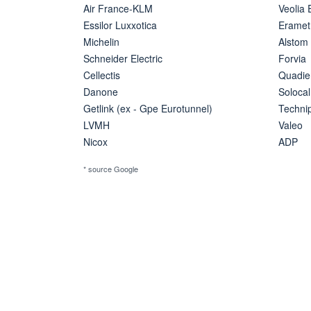
Air France-KLM
Veolia
Essilor Luxxotica
Eramet
Michelin
Alstom
Schneider Electric
Forvia
Cellectis
Quadie
Danone
Solocal
Getlink (ex - Gpe Eurotunnel)
Techn
LVMH
Valeo
Nicox
ADP
* source Google