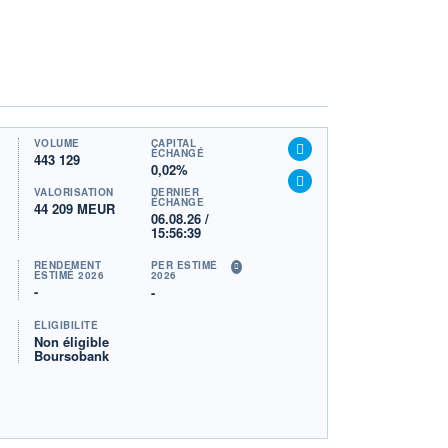
VOLUME
CAPITAL
ÉCHANGÉ
443 129
0,02%
VALORISATION
DERNIER
ÉCHANGE
44 209 MEUR
06.08.26 /
15:56:39
RENDEMENT
PER ESTIMÉ
ESTIMÉ 2026
2026
-
-
ÉLIGIBILITÉ
Non éligible
Boursobank