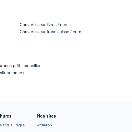
Convertisseur livres / euro
Convertisseur franc suisse / euro
rance prêt immobilier
stir en bourse
A
chures
Nos sites
lientèle Fragile
Affiliation