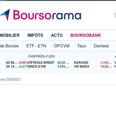
MOBILIER
IMPÔTS
ACTU
BOURSOBANK
 de Bourse
ETF - ETN
OPCVM
Taux
Devises
CHIFFRES-CLÉS
65 683,26
-0,93%
PÉTROLE BRENT
80,80
$US
EUR/USD
1,1540
$U
26 196,19
+0,27%
ONCE D'OR
4 266,49
$US
VIX INDEX
15,63
$US
aires DIAGEO