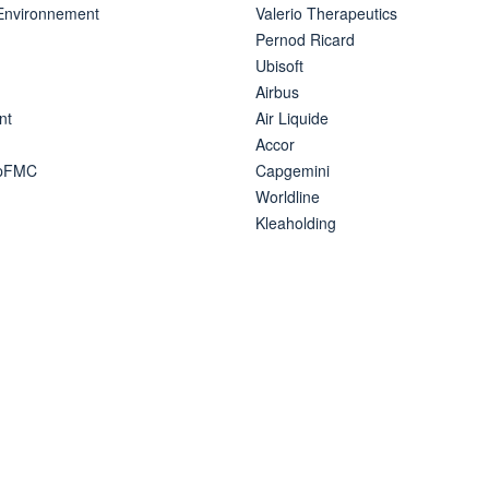
 Environnement
Valerio Therapeutics
Pernod Ricard
Ubisoft
Airbus
nt
Air Liquide
Accor
ipFMC
Capgemini
Worldline
Kleaholding