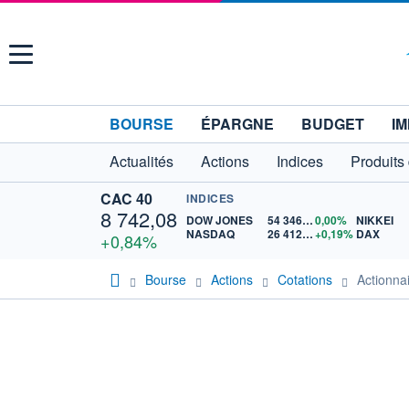
Menu
BOURSE
ÉPARGNE
BUDGET
IM
Actualités
Actions
Indices
Produits
CAC 40
INDICES
8 742,08
DOW JONES
54 346,08
0,00%
NIKKEI
NASDAQ
26 412,71
+0,19%
DAX
+0,84%
Bourse
Actions
Cotations
Actionn