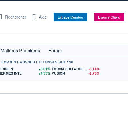
Rechercher
Aide
Espace Membre
Espace Client
Matières Premières
Forum
+ FORTES HAUSSES ET BAISSES SBF 120
S
VIRIDIEN
+6,01%
FORVIA (EX FAURECIA)
-3,14%
HERMES INTL
+4,33%
VUSION
-2,78%