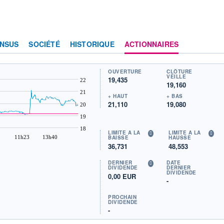
NSUS
SOCIÉTÉ
HISTORIQUE
ACTIONNAIRES
OUVERTURE
CLÔTURE
VEILLE
19,435
22
19,160
21
+ HAUT
+ BAS
21,110
19,080
20
19
18
LIMITE À LA
LIMITE À LA
11h23
13h40
BAISSE
HAUSSE
36,731
48,553
DERNIER
DATE
DIVIDENDE
DERNIER
DIVIDENDE
0,00 EUR
-
PROCHAIN
DIVIDENDE
-