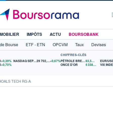
MOBILIER
IMPÔTS
ACTU
BOURSOBANK
 de Bourse
ETF - ETN
OPCVM
Taux
Devises
CHIFFRES-CLÉS
0
+0,39%
NASDAQ SEP26
29 702,25
+0,67%
PÉTROLE BRENT
83,51
$US
EUR/US
0
+0,70%
ONCE D'OR
4 338,99
$US
VIX IND
HOALS TECH RG-A