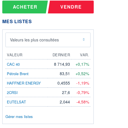
ACHETER
VENDRE
MES LISTES
Valeurs les plus consultées
VALEUR
DERNIER
VAR.
8 714,93
+0,17%
CAC 40
83,51
+0,52%
Pétrole Brent
0,4555
-1,19%
HAFFNER ENERGY
27,6
-0,79%
2CRSI
2,044
-4,58%
EUTELSAT
Gérer mes listes