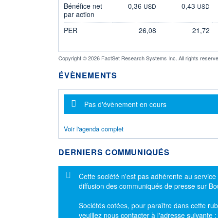
Bénéfice net
0,36
0,43
USD
USD
par action
PER
26,08
21,72
Copyright © 2026 FactSet Research Systems Inc. All rights reserve
ÉVÈNEMENTS
Message d'information
Pas d'évènement en cours
Voir l'agenda complet
DERNIERS COMMUNIQUÉS
Message d'information
Cette société n'est pas adhérente au service
diffusion des communiqués de presse sur B
Sociétés cotées, pour paraître dans cette rub
veuillez nous contacter à l'adresse suivante 