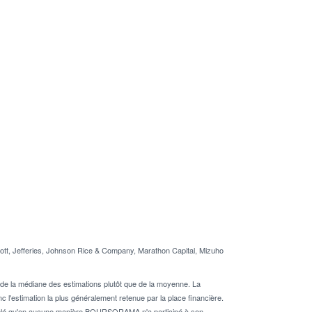
tt, Jefferies, Johnson Rice & Company, Marathon Capital, Mizuho
de la médiane des estimations plutôt que de la moyenne. La
 l'estimation la plus généralement retenue par la place financière.
rappelé qu'en aucune manière BOURSORAMA n'a participé à son