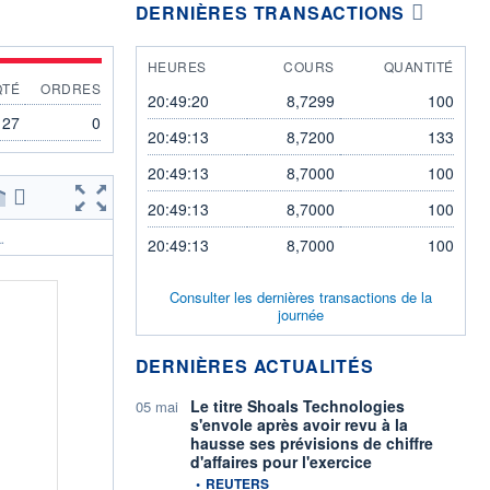
DERNIÈRES TRANSACTIONS
HEURES
COURS
QUANTITÉ
QTÉ
ORDRES
20:49:20
8,7299
100
127
0
20:49:13
8,7200
133
20:49:13
8,7000
100
20:49:13
8,7000
100
.
20:49:13
8,7000
100
Consulter les dernières transactions de la
journée
DERNIÈRES ACTUALITÉS
Le titre Shoals Technologies
05 mai
s'envole après avoir revu à la
hausse ses prévisions de chiffre
d'affaires pour l'exercice
information fournie par
•
REUTERS