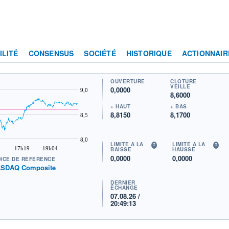
ILITÉ
CONSENSUS
SOCIÉTÉ
HISTORIQUE
ACTIONNAIR
OUVERTURE
CLÔTURE
VEILLE
0,0000
9,0
8,6000
+ HAUT
+ BAS
8,8150
8,1700
8,5
8,0
LIMITE À LA
LIMITE À LA
17h19
19h04
BAISSE
HAUSSE
0,0000
0,0000
DICE DE RÉFÉRENCE
SDAQ Composite
DERNIER
ÉCHANGE
07.08.26 /
20:49:13