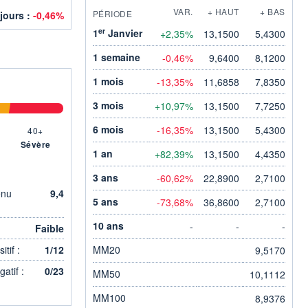
VAR.
+ HAUT
+ BAS
PÉRIODE
 jours :
-0,46%
er
1
Janvier
+2,35%
13,1500
5,4300
1 semaine
-0,46%
9,6400
8,1200
1 mois
-13,35%
11,6858
7,8350
3 mois
+10,97%
13,1500
7,7250
6 mois
-16,35%
13,1500
5,4300
40+
Sévère
1 an
+82,39%
13,1500
4,4350
3 ans
-60,62%
22,8900
2,7100
enu
9,4
5 ans
-73,68%
36,8600
2,7100
10 ans
-
-
-
Faible
tif :
1/12
MM20
9,5170
atif :
0/23
MM50
10,1112
MM100
8,9376