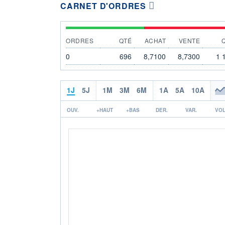
CARNET D'ORDRES
ORDRES
QTÉ
ACHAT
VENTE
0
696
8,7100
8,7300
1 
1J
5J
1M
3M
6M
1A
5A
10A
OUV.
+HAUT
+BAS
DER.
VAR.
VOL