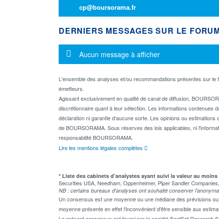
cp@boursorama.fr
DERNIERS MESSAGES SUR LE FORU
Message d'information
Aucun message à afficher
L'ensemble des analyses et/ou recommandations présentes sur l
émetteurs.
Agissant exclusivement en qualité de canal de diffusion, BOURSORA
discrétionnaire quant à leur sélection. Les informations contenues 
déclaration ni garantie d'aucune sorte. Les opinions ou estimations q
de BOURSORAMA. Sous réserves des lois applicables, ni l'informati
responsabilité BOURSORAMA.
Lire les mentions légales complètes
* Liste des cabinets d'analystes ayant suivi la valeur au moins
Securities USA, Needham, Oppenheimer, Piper Sandler Companies, R
NB : certains bureaux d'analyses ont souhaité conserver l'anonyma
Un consensus est une moyenne ou une médiane des prévisions ou des
moyenne présente en effet l'inconvénient d'être sensible aux estima
Le présent consensus est fourni par la société FactSet Research Sy