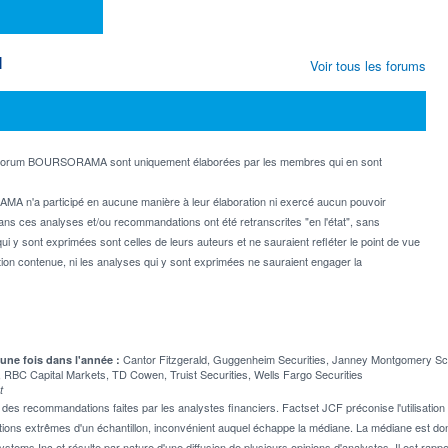
M
Voir tous les forums
e forum BOURSORAMA sont uniquement élaborées par les membres qui en sont
MA n'a participé en aucune manière à leur élaboration ni exercé aucun pouvoir
dans ces analyses et/ou recommandations ont été retranscrites "en l'état", sans
ui y sont exprimées sont celles de leurs auteurs et ne sauraient refléter le point de vue
on contenue, ni les analyses qui y sont exprimées ne sauraient engager la
Cantor Fitzgerald, Guggenheim Securities, Janney Montgomery Sco
 une fois dans l'année :
BC Capital Markets, TD Cowen, Truist Securities, Wells Fargo Securities
t
 recommandations faites par les analystes financiers. Factset JCF préconise l'utilisation 
tions extrêmes d'un échantillon, inconvénient auquel échappe la médiane. La médiane est donc
stems Inc et résulte par nature d'une diffusion de plusieurs opinions d'analystes. Il est 