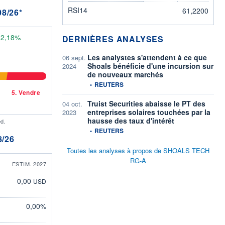
RSI14
61,2200
8/26*
32,18%
DERNIÈRES ANALYSES
Les analystes s'attendent à ce que
06 sept.
Shoals bénéficie d'une incursion sur
2024
de nouveaux marchés
information fournie par
•
REUTERS
5.
Vendre
Truist Securities abaisse le PT des
04 oct.
entreprises solaires touchées par la
2023
hausse des taux d'intérêt
d.
information fournie par
•
REUTERS
/26
Toutes les analyses à propos de SHOALS TECH
RG-A
ESTIM. 2027
0,00
USD
0,00%