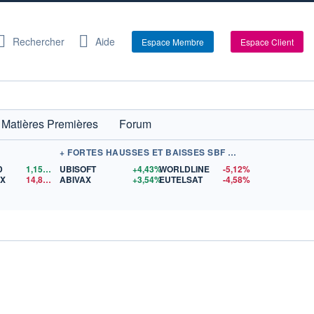
Rechercher
Aide
Espace Membre
Espace Client
Matières Premières
Forum
+ FORTES HAUSSES ET BAISSES SBF 120
D
1,1565
$US
UBISOFT
+4,43%
WORLDLINE
-5,12%
EX
14,87
$US
ABIVAX
+3,54%
EUTELSAT
-4,58%