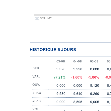
VOLUME
HISTORIQUE 5 JOURS
3 AUGUST
4 AUGUST
5 AUGUST
6 
03-08
04-08
05-08
06
DER.
9,370
9,220
8,680
8,
VAR.
+7,21%
-1,60%
-5,86%
-0,
OUV.
0,000
0,000
9,120
8,
+HAUT
9,530
9,640
9,260
8,
+BAS
0,000
8,595
9,065
8,
VOL.
-
-
-