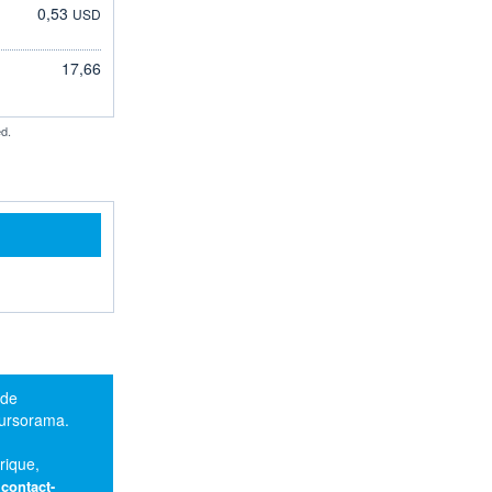
0,53
USD
17,66
d.
 de
oursorama.
rique,
:
contact-