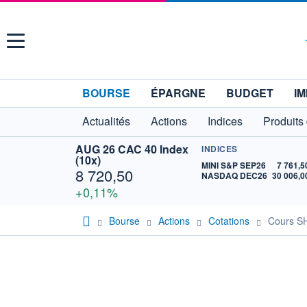
Menu
BOURSE
ÉPARGNE
BUDGET
IM
Actualités
Actions
Indices
Produits
AUG 26 CAC 40 Index
INDICES
(10x)
MINI S&P SEP26
7 761,5
8 720,50
NASDAQ DEC26
30 006,0
+0,11%
Bourse
Actions
Cotations
Cours S