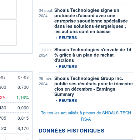
Shoals Technologies signe un
04 sept.
protocole d'accord avec une
2024
entreprise saoudienne spécialisée
dans les solutions énergétiques ;
les actions sont en baisse
information fournie par
•
REUTERS
Shoals Technologies s'envole de 14
11 juin
% grâce à un plan de rachat
2024
d'actions
information fournie par
•
REUTERS
AUGUST
7 AUGUST
-08
07-08
Shoals Technologies Group Inc.
29 févr.
publie ses résultats pour le trimestre
2024
600
8,700
clos en décembre - Earnings
Summary
92%
+1,16%
information fournie par
•
REUTERS
430
0,000
Toutes les actualités à propos de SHOALS TECH
705
8,815
RG-A
120
8,170
DONNÉES HISTORIQUES
-
-