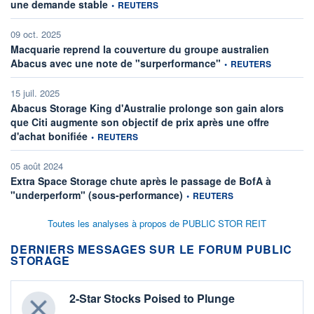
information fournie par
une demande stable
•
REUTERS
09 oct. 2025
Macquarie reprend la couverture du groupe australien
information fournie par
Abacus avec une note de "surperformance"
•
REUTERS
15 juil. 2025
Abacus Storage King d'Australie prolonge son gain alors
que Citi augmente son objectif de prix après une offre
information fournie par
d'achat bonifiée
•
REUTERS
05 août 2024
Extra Space Storage chute après le passage de BofA à
information fournie par
"underperform" (sous-performance)
•
REUTERS
Toutes les analyses à propos de PUBLIC STOR REIT
DERNIERS MESSAGES SUR LE FORUM PUBLIC
STORAGE
2-Star Stocks Poised to Plunge