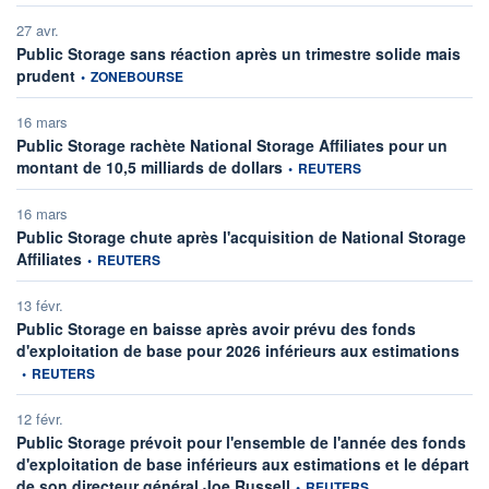
27 avr.
Public Storage sans réaction après un trimestre solide mais
information fournie par
prudent
•
ZONEBOURSE
16 mars
Public Storage rachète National Storage Affiliates pour un
information fournie par
montant de 10,5 milliards de dollars
•
REUTERS
16 mars
Public Storage chute après l'acquisition de National Storage
information fournie par
Affiliates
•
REUTERS
13 févr.
Public Storage en baisse après avoir prévu des fonds
infor
d'exploitation de base pour 2026 inférieurs aux estimations
•
REUTERS
12 févr.
Public Storage prévoit pour l'ensemble de l'année des fonds
d'exploitation de base inférieurs aux estimations et le départ
information fournie par
de son directeur général Joe Russell
•
REUTERS