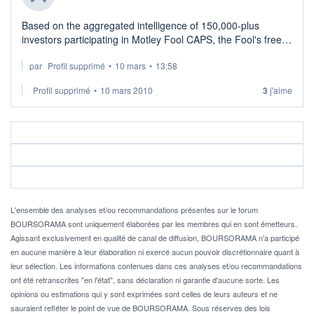
Based on the aggregated intelligence of 150,000-plus
investors participating in Motley Fool CAPS, the Fool's free
investing community, storage space provider Public Storage
par
Profil supprimé
•
10 mars
•
13:58
(NYSE: PSA) has received a ...
Profil supprimé
•
10 mars 2010
3
j'aime
L'ensemble des analyses et/ou recommandations présentes sur le forum
BOURSORAMA sont uniquement élaborées par les membres qui en sont émetteurs.
Agissant exclusivement en qualité de canal de diffusion, BOURSORAMA n'a participé
en aucune manière à leur élaboration ni exercé aucun pouvoir discrétionnaire quant à
leur sélection. Les informations contenues dans ces analyses et/ou recommandations
ont été retranscrites "en l'état", sans déclaration ni garantie d'aucune sorte. Les
opinions ou estimations qui y sont exprimées sont celles de leurs auteurs et ne
sauraient refléter le point de vue de BOURSORAMA. Sous réserves des lois