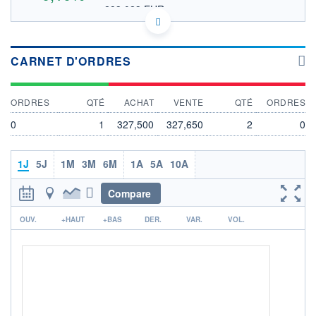
283,023 EUR
VALEUR INDICATIVE
US74460D1090 PSA
DONNÉES TEMPS DIFFÉRÉ
Politique d'exécution
CARNET D'ORDRES
Cotation sur les autres places
ORDRES
QTÉ
ACHAT
VENTE
QTÉ
ORDRES
335
0
1
327,500
327,650
2
0
330
325
1J
5J
1M
3M
6M
1A
5A
10A
320
17h27
19h20
Compare
OUVERTURE
CLÔTURE VEILLE
r
0,000
327,120
OUV.
+HAUT
+BAS
DER.
VAR.
VOL.
+ HAUT
+ BAS
330,425
324,000
VOLUME
CAPITAL ÉCHANGÉ
144 210
0,08%
VALORISATION
CAPI.
BOURSIÈRE
61 060 MUSD