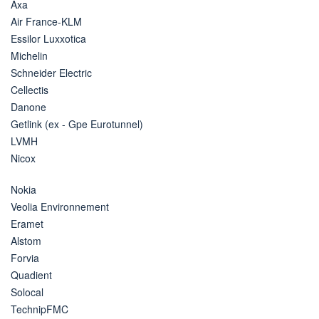
Axa
Air France-KLM
Essilor Luxxotica
Michelin
Schneider Electric
Cellectis
Danone
Getlink (ex - Gpe Eurotunnel)
LVMH
Nicox
Nokia
Veolia Environnement
Eramet
Alstom
Forvia
Quadient
Solocal
TechnipFMC