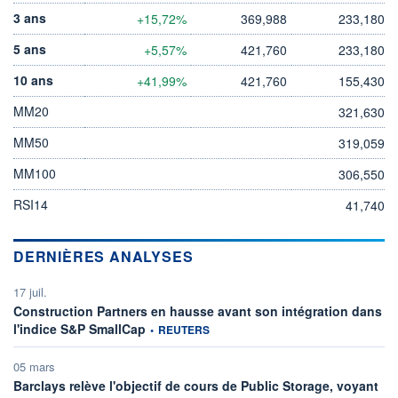
3 ans
+15,72%
369,988
233,180
5 ans
+5,57%
421,760
233,180
10 ans
+41,99%
421,760
155,430
MM20
321,630
MM50
319,059
MM100
306,550
RSI14
41,740
DERNIÈRES ANALYSES
17 juil.
Construction Partners en hausse avant son intégration dans
information fournie par
l'indice S&P SmallCap
•
REUTERS
05 mars
Barclays relève l'objectif de cours de Public Storage, voyant