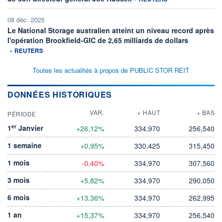
08 déc. 2025
Le National Storage australien atteint un niveau record après
information 
l'opération Brookfield-GIC de 2,65 milliards de dollars
•
REUTERS
Toutes les actualités à propos de PUBLIC STOR REIT
DONNÉES HISTORIQUES
VAR.
+ HAUT
+ BAS
PÉRIODE
er
1
Janvier
+26,12%
334,970
256,540
1 semaine
+0,95%
330,425
315,450
1 mois
-0,40%
334,970
307,560
3 mois
+5,82%
334,970
290,050
6 mois
+13,36%
334,970
262,995
1 an
+15,37%
334,970
256,540