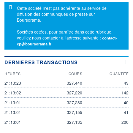
Message d'information
Cette société n'est pas adhérente au service de
diffusion des communiqués de presse sur
Boursorama.
Sociétés cotées, pour paraître dans cette rubrique,
veuillez nous contacter à l'adresse suivante :
contact-
cp@boursorama.fr
DERNIÈRES TRANSACTIONS
HEURES
COURS
QUANTITÉ
21:13:23
327,440
49
21:13:02
327,220
142
21:13:01
327,230
40
21:13:01
327,155
41
21:13:01
327,135
200