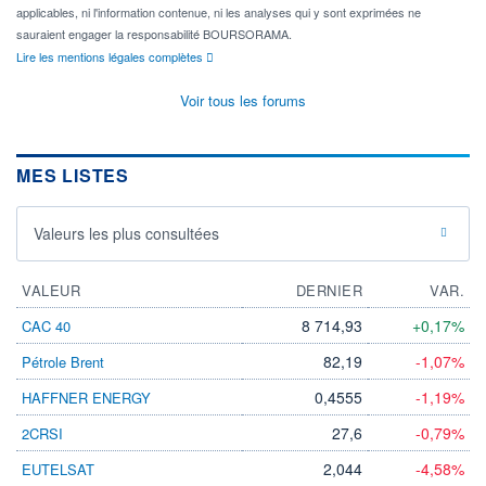
applicables, ni l'information contenue, ni les analyses qui y sont exprimées ne
sauraient engager la responsabilité BOURSORAMA.
Lire les mentions légales complètes
Voir tous les forums
MES LISTES
Valeurs les plus consultées
VALEUR
DERNIER
VAR.
8 714,93
+0,17%
CAC 40
82,19
-1,07%
Pétrole Brent
0,4555
-1,19%
HAFFNER ENERGY
27,6
-0,79%
2CRSI
2,044
-4,58%
EUTELSAT