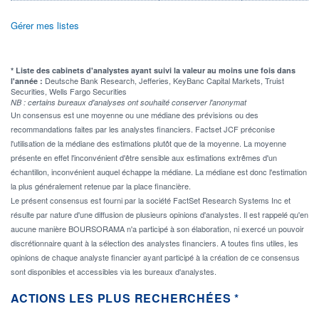
Gérer mes listes
* Liste des cabinets d'analystes ayant suivi la valeur au moins une fois dans
Deutsche Bank Research, Jefferies, KeyBanc Capital Markets, Truist
l'année :
Securities, Wells Fargo Securities
NB : certains bureaux d'analyses ont souhaité conserver l'anonymat
Un consensus est une moyenne ou une médiane des prévisions ou des
recommandations faites par les analystes financiers. Factset JCF préconise
l'utilisation de la médiane des estimations plutôt que de la moyenne. La moyenne
présente en effet l'inconvénient d'être sensible aux estimations extrêmes d'un
échantillon, inconvénient auquel échappe la médiane. La médiane est donc l'estimation
la plus généralement retenue par la place financière.
Le présent consensus est fourni par la société FactSet Research Systems Inc et
résulte par nature d'une diffusion de plusieurs opinions d'analystes. Il est rappelé qu'en
aucune manière BOURSORAMA n'a participé à son élaboration, ni exercé un pouvoir
discrétionnaire quant à la sélection des analystes financiers. A toutes fins utiles, les
opinions de chaque analyste financier ayant participé à la création de ce consensus
sont disponibles et accessibles via les bureaux d'analystes.
ACTIONS LES PLUS RECHERCHÉES *