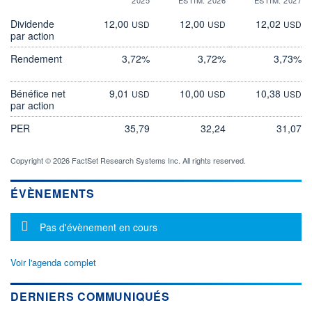
Dividende
12,00
12,00
12,02
USD
USD
USD
par action
Rendement
3,72%
3,72%
3,73%
Bénéfice net
9,01
10,00
10,38
USD
USD
USD
par action
PER
35,79
32,24
31,07
Copyright © 2026 FactSet Research Systems Inc. All rights reserved.
ÉVÈNEMENTS
Message d'information
Pas d'évènement en cours
Voir l'agenda complet
DERNIERS COMMUNIQUÉS