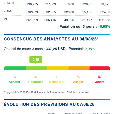
+HAUT
330,275
327,303
0,00
329,85
330,425
+BAS
324,79
320,55
323,38
325,155
324,00
VOL.
361 529
386 416
243 806
381 177
132 508
Variation sur 5 jours :
+0,95%
CONSENSUS DES ANALYSTES AU 04/08/26*
Objectif de cours 3 mois :
337,25 USD
- Potentiel:
2,98%
2,45
1.
2.
3.
4.
5.
Acheter
Renforcer
Conserver
Alléger
Vendre
Copyright © 2026 FactSet Research Systems Inc. All rights reserved.
ÉVOLUTION DES PRÉVISIONS AU 07/08/26
2025
ESTIM. 2026
ESTIM. 2027