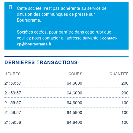
Message d'information
Cette société n'est pas adhérente au service de
diffusion des communiqués de presse sur
Boursorama.
Sociétés cotées, pour paraître dans cette rubrique,
veuillez nous contacter à l'adresse suivante :
contact-
cp@boursorama.fr
DERNIÈRES TRANSACTIONS
HEURES
COURS
QUANTITÉ
21:59:57
64,6000
200
21:59:57
64,6000
200
21:59:57
64,6000
100
21:59:57
64,5900
100
21:59:56
64,6400
100