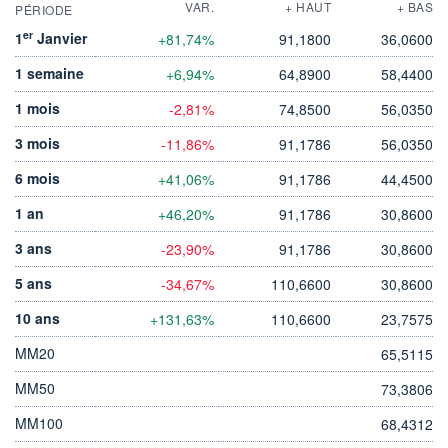
VAR.
+ HAUT
+ BAS
PÉRIODE
er
1
Janvier
+81,74%
91,1800
36,0600
1 semaine
+6,94%
64,8900
58,4400
1 mois
-2,81%
74,8500
56,0350
3 mois
-11,86%
91,1786
56,0350
6 mois
+41,06%
91,1786
44,4500
1 an
+46,20%
91,1786
30,8600
3 ans
-23,90%
91,1786
30,8600
5 ans
-34,67%
110,6600
30,8600
10 ans
+131,63%
110,6600
23,7575
MM20
65,5115
MM50
73,3806
MM100
68,4312