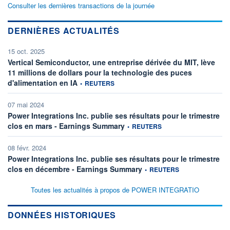
Consulter les dernières transactions de la journée
DERNIÈRES ACTUALITÉS
15 oct. 2025
Vertical Semiconductor, une entreprise dérivée du MIT, lève
11 millions de dollars pour la technologie des puces
information fournie par
d'alimentation en IA
•
REUTERS
07 mai 2024
Power Integrations Inc. publie ses résultats pour le trimestre
information fournie par
clos en mars - Earnings Summary
•
REUTERS
08 févr. 2024
Power Integrations Inc. publie ses résultats pour le trimestre
information fournie par
clos en décembre - Earnings Summary
•
REUTERS
Toutes les actualités à propos de POWER INTEGRATIO
DONNÉES HISTORIQUES