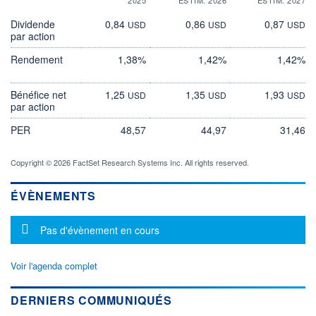
Dividende
0,84
0,86
0,87
USD
USD
USD
par action
Rendement
1,38%
1,42%
1,42%
Bénéfice net
1,25
1,35
1,93
USD
USD
USD
par action
PER
48,57
44,97
31,46
Copyright © 2026 FactSet Research Systems Inc. All rights reserved.
ÉVÈNEMENTS
Message d'information
Pas d'évènement en cours
Voir l'agenda complet
DERNIERS COMMUNIQUÉS