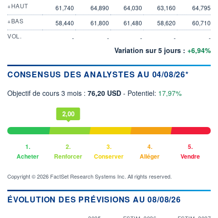
+HAUT
61,740
64,890
64,030
63,160
64,795
+BAS
58,440
61,800
61,480
58,620
60,710
VOL.
-
-
-
-
-
Variation sur 5 jours :
+6,94%
CONSENSUS DES ANALYSTES AU 04/08/26*
Objectif de cours 3 mois :
76,20 USD
- Potentiel:
17,97%
2,00
1.
2.
3.
4.
5.
Acheter
Renforcer
Conserver
Alléger
Vendre
Copyright © 2026 FactSet Research Systems Inc. All rights reserved.
ÉVOLUTION DES PRÉVISIONS AU 08/08/26
2025
ESTIM. 2026
ESTIM. 2027