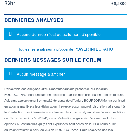
RSI14
66,2800
DERNIÈRES ANALYSES
Message d'information
Aucune donnée n'est actuellement disponible.
Toutes les analyses à propos de POWER INTEGRATIO
DERNIERS MESSAGES SUR LE FORUM
Message d'information
Aucun message à afficher
L'ensemble des analyses et/ou recommandations présentes sur le forum
BOURSORAMA sont uniquement élaborées par les membres qui en sont émetteurs.
Agissant exclusivement en qualité de canal de diffusion, BOURSORAMA n'a participé
en aucune manière à leur élaboration ni exercé aucun pouvoir discrétionnaire quant à
leur sélection. Les informations contenues dans ces analyses et/ou recommandations
ont été retranscrites "en l'état", sans déclaration ni garantie d'aucune sorte. Les
opinions ou estimations qui y sont exprimées sont celles de leurs auteurs et ne
sauraient refléter le point de vue de BOURSORAMA. Sous réserves des lois