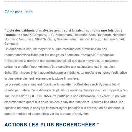
Gérer mes listes
* Liste des cabinets d'analystes ayant suivi la valeur au moins une fois dans
a StoneX Company, LLC, Benchmark, Deutsche Bank Research, Needham,
l'année :
Northland Securities, Stifel Nicolaus, Susquehanna Financial Group, The Benchmark
Company
Un consensus est une moyenne ou une médiane des prévisions ou des
recommandations faites par les analystes financiers. Factset JCF préconise
l'utilisation de la médiane des estimations plutôt que de la moyenne. La moyenne
présente en effet l'inconvénient d'être sensible aux estimations extrêmes d'un
échantillon, inconvénient auquel échappe la médiane. La médiane est donc l'estimation
la plus généralement retenue par la place financière.
Le présent consensus est fourni par la société FactSet Research Systems Inc et
résulte par nature d'une diffusion de plusieurs opinions d'analystes. Il est rappelé qu'en
aucune manière BOURSORAMA n'a participé à son élaboration, ni exercé un pouvoir
discrétionnaire quant à la sélection des analystes financiers. A toutes fins utiles, les
opinions de chaque analyste financier ayant participé à la création de ce consensus
sont disponibles et accessibles via les bureaux d'analystes.
ACTIONS LES PLUS RECHERCHÉES *