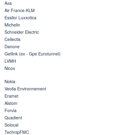
Axa
Air France-KLM
Essilor Luxxotica
Michelin
Schneider Electric
Cellectis
Danone
Getlink (ex - Gpe Eurotunnel)
LVMH
Nicox
Nokia
Veolia Environnement
Eramet
Alstom
Forvia
Quadient
Solocal
TechnipFMC