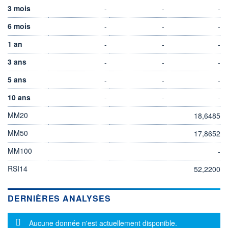
3 mois
-
-
-
6 mois
-
-
-
1 an
-
-
-
3 ans
-
-
-
5 ans
-
-
-
10 ans
-
-
-
MM20
18,6485
MM50
17,8652
MM100
-
RSI14
52,2200
DERNIÈRES ANALYSES
Message d'information
Aucune donnée n'est actuellement disponible.