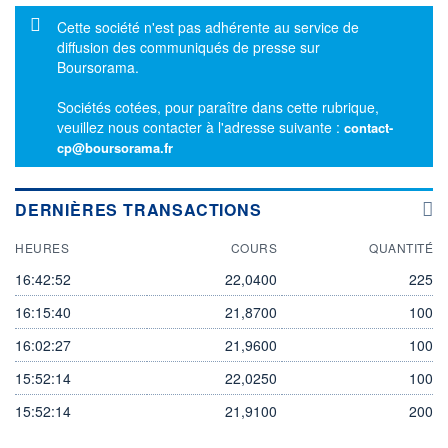
Message d'information
Cette société n'est pas adhérente au service de
diffusion des communiqués de presse sur
Boursorama.
Sociétés cotées, pour paraître dans cette rubrique,
veuillez nous contacter à l'adresse suivante :
contact-
cp@boursorama.fr
DERNIÈRES TRANSACTIONS
HEURES
COURS
QUANTITÉ
16:42:52
22,0400
225
16:15:40
21,8700
100
16:02:27
21,9600
100
15:52:14
22,0250
100
15:52:14
21,9100
200