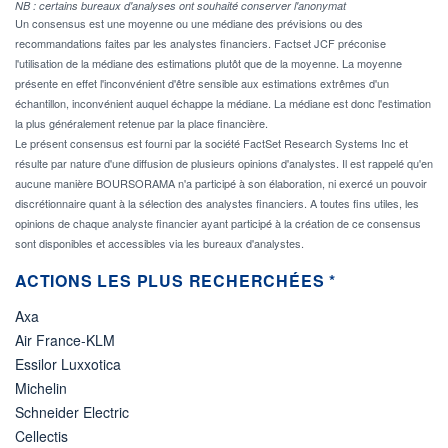
NB : certains bureaux d'analyses ont souhaité conserver l'anonymat
Un consensus est une moyenne ou une médiane des prévisions ou des
recommandations faites par les analystes financiers. Factset JCF préconise
l'utilisation de la médiane des estimations plutôt que de la moyenne. La moyenne
présente en effet l'inconvénient d'être sensible aux estimations extrêmes d'un
échantillon, inconvénient auquel échappe la médiane. La médiane est donc l'estimation
la plus généralement retenue par la place financière.
Le présent consensus est fourni par la société FactSet Research Systems Inc et
résulte par nature d'une diffusion de plusieurs opinions d'analystes. Il est rappelé qu'en
aucune manière BOURSORAMA n'a participé à son élaboration, ni exercé un pouvoir
discrétionnaire quant à la sélection des analystes financiers. A toutes fins utiles, les
opinions de chaque analyste financier ayant participé à la création de ce consensus
sont disponibles et accessibles via les bureaux d'analystes.
ACTIONS LES PLUS RECHERCHÉES *
Axa
Air France-KLM
Essilor Luxxotica
Michelin
Schneider Electric
Cellectis