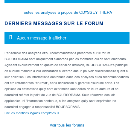
Toutes les analyses à propos de ODYSSEY THERA
DERNIERS MESSAGES SUR LE FORUM
Message d'information
Aucun message à afficher
L'ensemble des analyses et/ou recommandations présentes sur le forum
BOURSORAMA sont uniquement élaborées par les membres qui en sont émetteurs.
Agissant exclusivement en qualité de canal de diffusion, BOURSORAMA n'a participé
en aucune manière à leur élaboration ni exercé aucun pouvoir discrétionnaire quant à
leur sélection. Les informations contenues dans ces analyses et/ou recommandations
ont été retranscrites "en l'état", sans déclaration ni garantie d'aucune sorte. Les
opinions ou estimations qui y sont exprimées sont celles de leurs auteurs et ne
sauraient refléter le point de vue de BOURSORAMA. Sous réserves des lois
applicables, ni l'information contenue, ni les analyses qui y sont exprimées ne
sauraient engager la responsabilité BOURSORAMA.
Lire les mentions légales complètes
Voir tous les forums