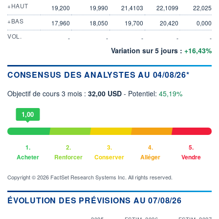
+HAUT
19,200
19,990
21,4103
22,1099
22,025
+BAS
17,960
18,050
19,700
20,420
0,000
VOL.
-
-
-
-
-
Variation sur 5 jours :
+16,43%
CONSENSUS DES ANALYSTES AU 04/08/26*
Objectif de cours 3 mois :
32,00 USD
- Potentiel:
45,19%
1,00
1.
2.
3.
4.
5.
Acheter
Renforcer
Conserver
Alléger
Vendre
Copyright © 2026 FactSet Research Systems Inc. All rights reserved.
ÉVOLUTION DES PRÉVISIONS AU 07/08/26
2025
ESTIM. 2026
ESTIM. 2027