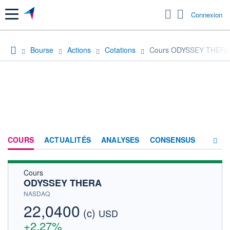
Menu
Connexion
Bourse
Actions
Cotations
Cours ODYSSEY THERA
COURS
ACTUALITÉS
ANALYSES
CONSENSUS
Cours
SOCIÉTÉ
ODYSSEY THERA
HISTORIQUE
NASDAQ
22,0400
(c)
ACTIONNAIRES
USD
+2,27%