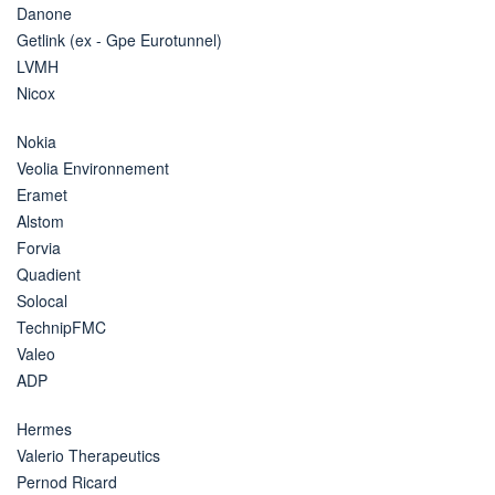
Danone
Getlink (ex - Gpe Eurotunnel)
LVMH
Nicox
Nokia
Veolia Environnement
Eramet
Alstom
Forvia
Quadient
Solocal
TechnipFMC
Valeo
ADP
Hermes
Valerio Therapeutics
Pernod Ricard