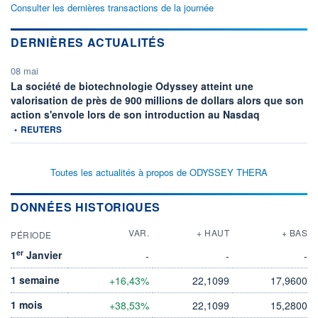
Consulter les dernières transactions de la journée
DERNIÈRES ACTUALITÉS
08 mai
La société de biotechnologie Odyssey atteint une
valorisation de près de 900 millions de dollars alors que son
information fou
action s'envole lors de son introduction au Nasdaq
•
REUTERS
Toutes les actualités à propos de ODYSSEY THERA
DONNÉES HISTORIQUES
VAR.
+ HAUT
+ BAS
PÉRIODE
er
1
Janvier
-
-
-
1 semaine
+16,43%
22,1099
17,9600
1 mois
+38,53%
22,1099
15,2800