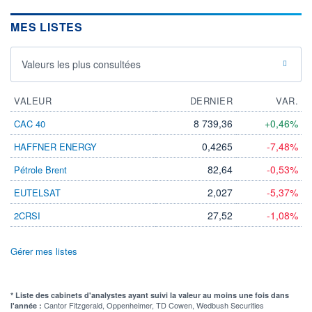
MES LISTES
Valeurs les plus consultées
VALEUR
DERNIER
VAR.
8 739,36
+0,46%
CAC 40
0,4265
-7,48%
HAFFNER ENERGY
82,64
-0,53%
Pétrole Brent
2,027
-5,37%
EUTELSAT
27,52
-1,08%
2CRSI
Gérer mes listes
* Liste des cabinets d'analystes ayant suivi la valeur au moins une fois dans
Cantor Fitzgerald, Oppenheimer, TD Cowen, Wedbush Securities
l'année :