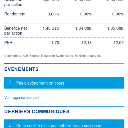
par action
Rendement
0,00%
0,00%
0,00%
Bénéfice net
1,40
1,34
1,35
USD
USD
USD
par action
PER
11,70
12,18
12,09
Copyright © 2026 FactSet Research Systems Inc. All rights reserved.
ÉVÈNEMENTS
Message d'information
Pas d'évènement en cours
Voir l'agenda complet
DERNIERS COMMUNIQUÉS
Message d'information
Cette société n'est pas adhérente au service de