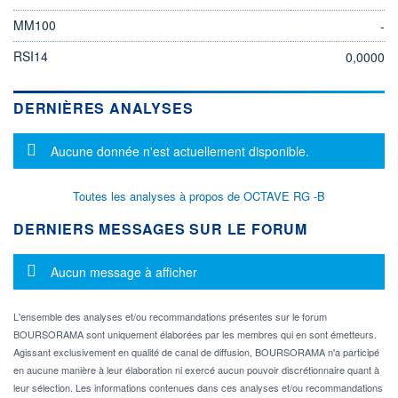
MM100
-
RSI14
0,0000
DERNIÈRES ANALYSES
Message d'information
Aucune donnée n'est actuellement disponible.
Toutes les analyses à propos de OCTAVE RG -B
DERNIERS MESSAGES SUR LE FORUM
Message d'information
Aucun message à afficher
L'ensemble des analyses et/ou recommandations présentes sur le forum
BOURSORAMA sont uniquement élaborées par les membres qui en sont émetteurs.
Agissant exclusivement en qualité de canal de diffusion, BOURSORAMA n'a participé
en aucune manière à leur élaboration ni exercé aucun pouvoir discrétionnaire quant à
leur sélection. Les informations contenues dans ces analyses et/ou recommandations