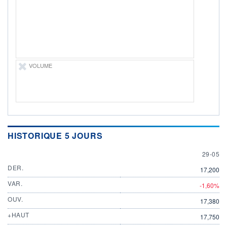
29.05.26 / 22:00:00
ÉLIGIBILITÉ
Non éligible
Boursobank
+ PORTEFEUILLE
+ LISTE
VOLUME
HISTORIQUE 5 JOURS
29 MAY
29-05
DER.
17,200
VAR.
-1,60%
OUV.
17,380
+HAUT
17,750