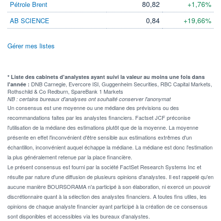
80,82
+1,76%
Pétrole Brent
0,84
+19,66%
AB SCIENCE
Gérer mes listes
* Liste des cabinets d'analystes ayant suivi la valeur au moins une fois dans
DNB Carnegie, Evercore ISI, Guggenheim Securities, RBC Capital Markets,
l'année :
Rothschild & Co Redburn, SpareBank 1 Markets
NB : certains bureaux d'analyses ont souhaité conserver l'anonymat
Un consensus est une moyenne ou une médiane des prévisions ou des
recommandations faites par les analystes financiers. Factset JCF préconise
l'utilisation de la médiane des estimations plutôt que de la moyenne. La moyenne
présente en effet l'inconvénient d'être sensible aux estimations extrêmes d'un
échantillon, inconvénient auquel échappe la médiane. La médiane est donc l'estimation
la plus généralement retenue par la place financière.
Le présent consensus est fourni par la société FactSet Research Systems Inc et
résulte par nature d'une diffusion de plusieurs opinions d'analystes. Il est rappelé qu'en
aucune manière BOURSORAMA n'a participé à son élaboration, ni exercé un pouvoir
discrétionnaire quant à la sélection des analystes financiers. A toutes fins utiles, les
opinions de chaque analyste financier ayant participé à la création de ce consensus
sont disponibles et accessibles via les bureaux d'analystes.