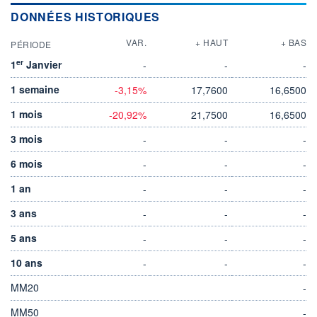
DONNÉES HISTORIQUES
VAR.
+ HAUT
+ BAS
PÉRIODE
er
1
Janvier
-
-
-
1 semaine
-3,15%
17,7600
16,6500
1 mois
-20,92%
21,7500
16,6500
3 mois
-
-
-
6 mois
-
-
-
1 an
-
-
-
3 ans
-
-
-
5 ans
-
-
-
10 ans
-
-
-
MM20
-
MM50
-