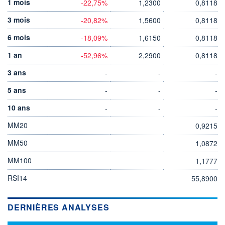
1 mois
-22,75%
1,2300
0,8118
3 mois
-20,82%
1,5600
0,8118
6 mois
-18,09%
1,6150
0,8118
1 an
-52,96%
2,2900
0,8118
3 ans
-
-
-
5 ans
-
-
-
10 ans
-
-
-
MM20
0,9215
MM50
1,0872
MM100
1,1777
RSI14
55,8900
DERNIÈRES ANALYSES