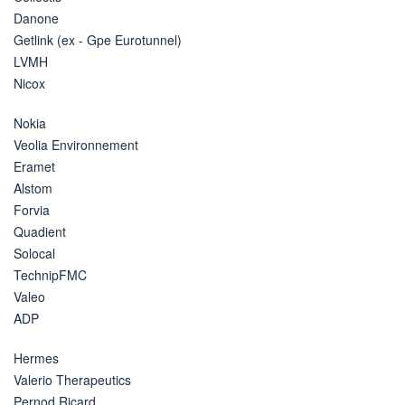
Danone
Getlink (ex - Gpe Eurotunnel)
LVMH
Nicox
Nokia
Veolia Environnement
Eramet
Alstom
Forvia
Quadient
Solocal
TechnipFMC
Valeo
ADP
Hermes
Valerio Therapeutics
Pernod Ricard