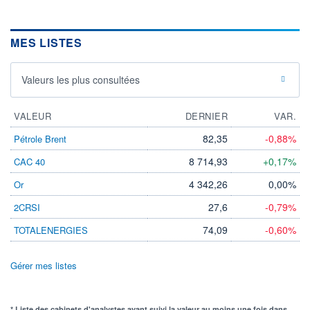
MES LISTES
Valeurs les plus consultées
VALEUR
DERNIER
VAR.
82,35
-0,88%
Pétrole Brent
8 714,93
+0,17%
CAC 40
4 342,26
0,00%
Or
27,6
-0,79%
2CRSI
74,09
-0,60%
TOTALENERGIES
Gérer mes listes
* Liste des cabinets d'analystes ayant suivi la valeur au moins une fois dans