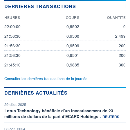
DERNIÈRES TRANSACTIONS
HEURES
COURS
QUANTITÉ
22:00:00
0,9502
0
21:56:30
0,9500
2 499
21:56:30
0,9509
200
21:56:30
0,9501
200
21:45:10
0,9885
300
Consulter les dernières transactions de la journée
DERNIÈRES ACTUALITÉS
29 déc. 2025
Lotus Technology bénéficie d'un investissement de 23
information fournie 
millions de dollars de la part d'ECARX Holdings
•
REUTERS
08 oct. 2024