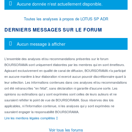
Message d'information
Aucune donnée n'est actuellement disponible.
Toutes les analyses à propos de LOTUS SP ADR
DERNIERS MESSAGES SUR LE FORUM
Message d'information
Aucun message à afficher
L'ensemble des analyses et/ou recommandations présentes sur le forum
BOURSORAMA sont uniquement élaborées par les membres qui en sont émetteurs.
Agissant exclusivement en qualité de canal de diffusion, BOURSORAMA n'a participé
en aucune manière à leur élaboration ni exercé aucun pouvoir discrétionnaire quant à
leur sélection. Les informations contenues dans ces analyses et/ou recommandations
ont été retranscrites "en l'état", sans déclaration ni garantie d'aucune sorte. Les
opinions ou estimations qui y sont exprimées sont celles de leurs auteurs et ne
sauraient refléter le point de vue de BOURSORAMA. Sous réserves des lois
applicables, ni l'information contenue, ni les analyses qui y sont exprimées ne
sauraient engager la responsabilité BOURSORAMA.
Lire les mentions légales complètes
Voir tous les forums