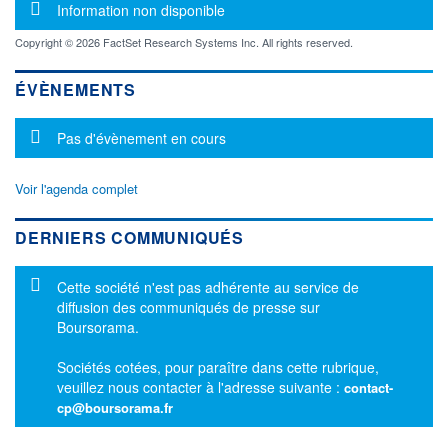
Message d'information
Information non disponible
Copyright © 2026 FactSet Research Systems Inc. All rights reserved.
ÉVÈNEMENTS
Message d'information
Pas d'évènement en cours
Voir l'agenda complet
DERNIERS COMMUNIQUÉS
Message d'information
Cette société n'est pas adhérente au service de
diffusion des communiqués de presse sur
Boursorama.
Sociétés cotées, pour paraître dans cette rubrique,
veuillez nous contacter à l'adresse suivante :
contact-
cp@boursorama.fr