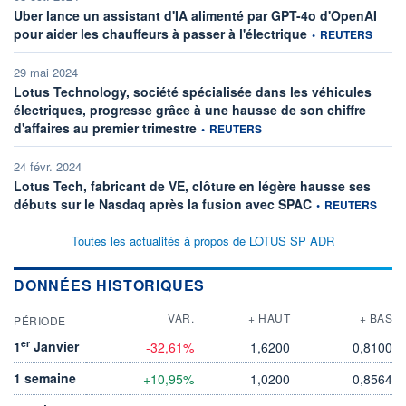
Uber lance un assistant d'IA alimenté par GPT-4o d'OpenAI
information fournie 
pour aider les chauffeurs à passer à l'électrique
•
REUTERS
29 mai 2024
Lotus Technology, société spécialisée dans les véhicules
électriques, progresse grâce à une hausse de son chiffre
information fournie par
d'affaires au premier trimestre
•
REUTERS
24 févr. 2024
Lotus Tech, fabricant de VE, clôture en légère hausse ses
information fournie
débuts sur le Nasdaq après la fusion avec SPAC
•
REUTERS
Toutes les actualités à propos de LOTUS SP ADR
DONNÉES HISTORIQUES
VAR.
+ HAUT
+ BAS
PÉRIODE
er
1
Janvier
-32,61%
1,6200
0,8100
1 semaine
+10,95%
1,0200
0,8564