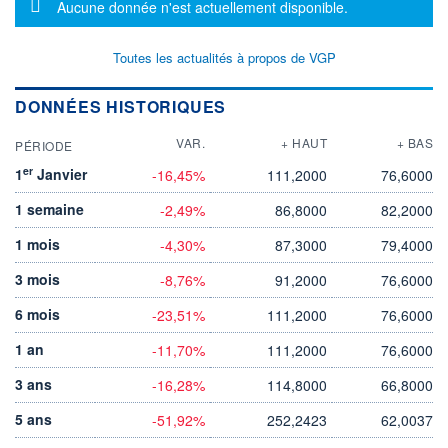
Message d'information
Aucune donnée n'est actuellement disponible.
Toutes les actualités à propos de VGP
DONNÉES HISTORIQUES
VAR.
+ HAUT
+ BAS
PÉRIODE
er
1
Janvier
-16,45%
111,2000
76,6000
1 semaine
-2,49%
86,8000
82,2000
1 mois
-4,30%
87,3000
79,4000
3 mois
-8,76%
91,2000
76,6000
6 mois
-23,51%
111,2000
76,6000
1 an
-11,70%
111,2000
76,6000
3 ans
-16,28%
114,8000
66,8000
5 ans
-51,92%
252,2423
62,0037