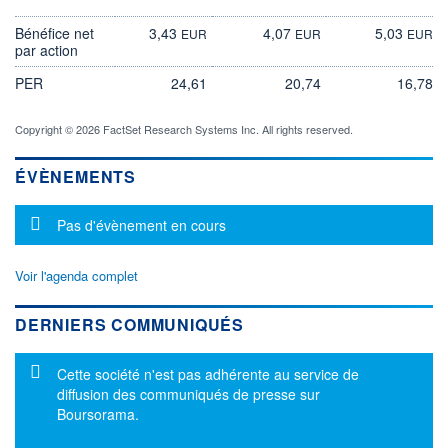
Bénéfice net
3,43
4,07
5,03
EUR
EUR
EUR
par action
PER
24,61
20,74
16,78
Copyright © 2026 FactSet Research Systems Inc. All rights reserved.
ÉVÈNEMENTS
Message d'information
Pas d'évènement en cours
Voir l'agenda complet
DERNIERS COMMUNIQUÉS
Message d'information
Cette société n'est pas adhérente au service de
diffusion des communiqués de presse sur
Boursorama.