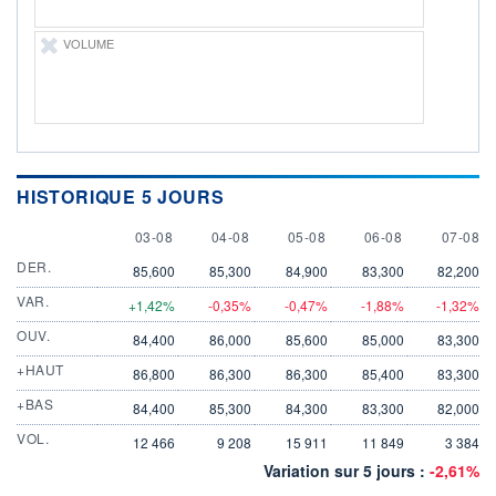
VOLUME
HISTORIQUE 5 JOURS
3 AUGUST
4 AUGUST
5 AUGUST
6 AUGUST
7 AUGU
03-08
04-08
05-08
06-08
07-08
DER.
85,600
85,300
84,900
83,300
82,200
VAR.
+1,42%
-0,35%
-0,47%
-1,88%
-1,32%
OUV.
84,400
86,000
85,600
85,000
83,300
+HAUT
86,800
86,300
86,300
85,400
83,300
+BAS
84,400
85,300
84,300
83,300
82,000
VOL.
12 466
9 208
15 911
11 849
3 384
Variation sur 5 jours :
-2,61%