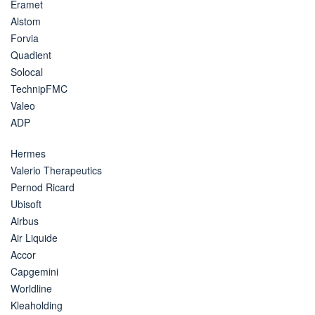
Eramet
Alstom
Forvia
Quadient
Solocal
TechnipFMC
Valeo
ADP
Hermes
Valerio Therapeutics
Pernod Ricard
Ubisoft
Airbus
Air Liquide
Accor
Capgemini
Worldline
Kleaholding