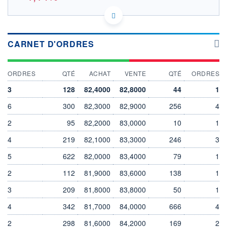
BE0003878957 VGP
DONNÉES TEMPS DIFFÉRÉ
Politique d'exécution
CARNET D'ORDRES
Cotation sur les autres places
83,5
ORDRES
QTÉ
ACHAT
VENTE
QTÉ
ORDRES
83,0
3
128
82,4000
82,8000
44
1
82,5
6
300
82,3000
82,9000
256
4
82,0
81,5
2
95
82,2000
83,0000
10
1
10h50
12h40
4
219
82,1000
83,3000
246
3
SECTEUR
5
622
82,0000
83,4000
79
1
Participation et promotion
immobilières
2
112
81,9000
83,6000
138
1
OUVERTURE
CLÔTURE VEILLE
3
209
81,8000
83,8000
50
1
83,3000
83,3000
+ HAUT
+ BAS
4
342
81,7000
84,0000
666
4
83,3000
82,0000
2
298
81,6000
84,2000
169
2
VOLUME
CAPITAL ÉCHANGÉ