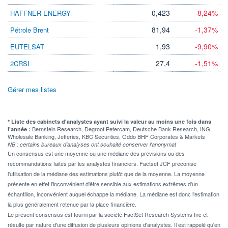
0,423
-8,24%
HAFFNER ENERGY
81,94
-1,37%
Pétrole Brent
1,93
-9,90%
EUTELSAT
27,4
-1,51%
2CRSI
Gérer mes listes
* Liste des cabinets d'analystes ayant suivi la valeur au moins une fois dans
Bernstein Research, Degroof Petercam, Deutsche Bank Research, ING
l'année :
Wholesale Banking, Jefferies, KBC Securities, Oddo BHF Corporates & Markets
NB : certains bureaux d'analyses ont souhaité conserver l'anonymat
Un consensus est une moyenne ou une médiane des prévisions ou des
recommandations faites par les analystes financiers. Factset JCF préconise
l'utilisation de la médiane des estimations plutôt que de la moyenne. La moyenne
présente en effet l'inconvénient d'être sensible aux estimations extrêmes d'un
échantillon, inconvénient auquel échappe la médiane. La médiane est donc l'estimation
la plus généralement retenue par la place financière.
Le présent consensus est fourni par la société FactSet Research Systems Inc et
résulte par nature d'une diffusion de plusieurs opinions d'analystes. Il est rappelé qu'en