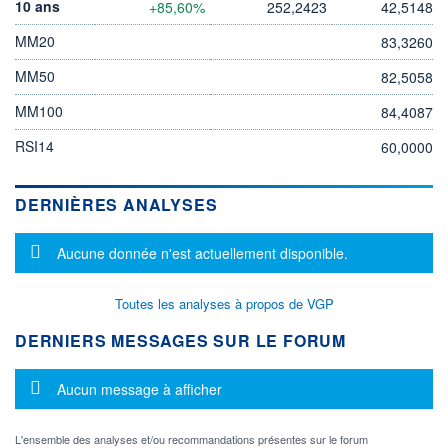
10 ans
+85,60%
252,2423
42,5148
MM20
83,3260
MM50
82,5058
MM100
84,4087
RSI14
60,0000
DERNIÈRES ANALYSES
Message d'information
Aucune donnée n'est actuellement disponible.
Toutes les analyses à propos de VGP
DERNIERS MESSAGES SUR LE FORUM
Message d'information
Aucun message à afficher
L'ensemble des analyses et/ou recommandations présentes sur le forum