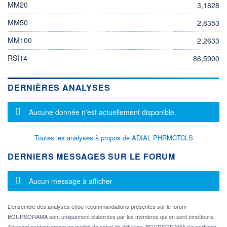
MM20
3,1828
MM50
2,8353
MM100
2,2633
RSI14
86,5900
DERNIÈRES ANALYSES
Message d'information
Aucune donnée n'est actuellement disponible.
Toutes les analyses à propos de ADIAL PHRMCTCLS
DERNIERS MESSAGES SUR LE FORUM
Message d'information
Aucun message à afficher
L'ensemble des analyses et/ou recommandations présentes sur le forum
BOURSORAMA sont uniquement élaborées par les membres qui en sont émetteurs.
Agissant exclusivement en qualité de canal de diffusion, BOURSORAMA n'a participé