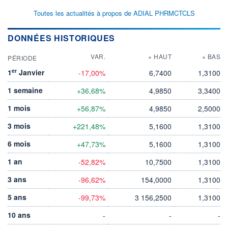
Toutes les actualités à propos de ADIAL PHRMCTCLS
DONNÉES HISTORIQUES
VAR.
+ HAUT
+ BAS
PÉRIODE
er
1
Janvier
-17,00%
6,7400
1,3100
1 semaine
+36,68%
4,9850
3,3400
1 mois
+56,87%
4,9850
2,5000
3 mois
+221,48%
5,1600
1,3100
6 mois
+47,73%
5,1600
1,3100
1 an
-52,82%
10,7500
1,3100
3 ans
-96,62%
154,0000
1,3100
5 ans
-99,73%
3 156,2500
1,3100
10 ans
-
-
-