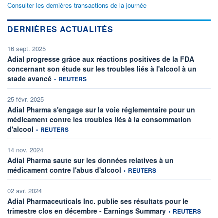
Consulter les dernières transactions de la journée
DERNIÈRES ACTUALITÉS
16 sept. 2025
Adial progresse grâce aux réactions positives de la FDA
concernant son étude sur les troubles liés à l'alcool à un
information fournie par
stade avancé
•
REUTERS
25 févr. 2025
Adial Pharma s'engage sur la voie réglementaire pour un
médicament contre les troubles liés à la consommation
information fournie par
d'alcool
•
REUTERS
14 nov. 2024
Adial Pharma saute sur les données relatives à un
information fournie par
médicament contre l'abus d'alcool
•
REUTERS
02 avr. 2024
Adial Pharmaceuticals Inc. publie ses résultats pour le
information fournie 
trimestre clos en décembre - Earnings Summary
•
REUTERS