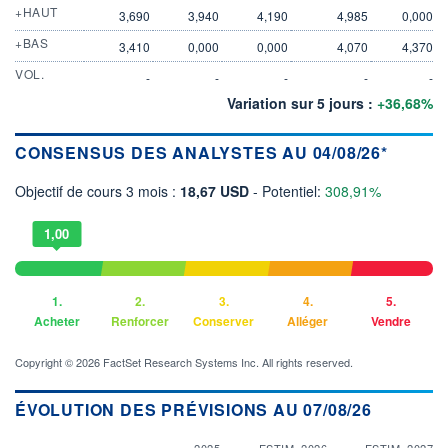
+HAUT
3,690
3,940
4,190
4,985
0,000
+BAS
3,410
0,000
0,000
4,070
4,370
VOL.
-
-
-
-
-
Variation sur 5 jours :
+36,68%
CONSENSUS DES ANALYSTES AU 04/08/26*
Objectif de cours 3 mois :
18,67 USD
- Potentiel:
308,91%
1,00
1.
2.
3.
4.
5.
Acheter
Renforcer
Conserver
Alléger
Vendre
Copyright © 2026 FactSet Research Systems Inc. All rights reserved.
ÉVOLUTION DES PRÉVISIONS AU 07/08/26
2025
ESTIM. 2026
ESTIM. 2027