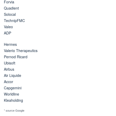
Forvia
Quadient
Solocal
TechnipFMC
Valeo
ADP
Hermes
Valerio Therapeutics
Pernod Ricard
Ubisoft
Airbus
Air Liquide
Accor
Capgemini
Worldline
Kleaholding
* source Google