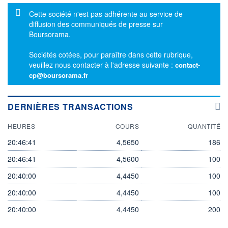
Message d'information
Cette société n'est pas adhérente au service de
diffusion des communiqués de presse sur
Boursorama.
Sociétés cotées, pour paraître dans cette rubrique,
veuillez nous contacter à l'adresse suivante :
contact-
cp@boursorama.fr
DERNIÈRES TRANSACTIONS
HEURES
COURS
QUANTITÉ
20:46:41
4,5650
186
20:46:41
4,5600
100
20:40:00
4,4450
100
20:40:00
4,4450
100
20:40:00
4,4450
200