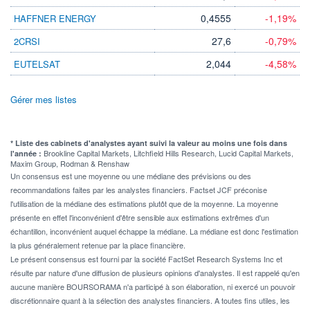
0,4555
-1,19%
HAFFNER ENERGY
27,6
-0,79%
2CRSI
2,044
-4,58%
EUTELSAT
Gérer mes listes
* Liste des cabinets d'analystes ayant suivi la valeur au moins une fois dans
Brookline Capital Markets, Litchfield Hills Research, Lucid Capital Markets,
l'année :
Maxim Group, Rodman & Renshaw
Un consensus est une moyenne ou une médiane des prévisions ou des
recommandations faites par les analystes financiers. Factset JCF préconise
l'utilisation de la médiane des estimations plutôt que de la moyenne. La moyenne
présente en effet l'inconvénient d'être sensible aux estimations extrêmes d'un
échantillon, inconvénient auquel échappe la médiane. La médiane est donc l'estimation
la plus généralement retenue par la place financière.
Le présent consensus est fourni par la société FactSet Research Systems Inc et
résulte par nature d'une diffusion de plusieurs opinions d'analystes. Il est rappelé qu'en
aucune manière BOURSORAMA n'a participé à son élaboration, ni exercé un pouvoir
discrétionnaire quant à la sélection des analystes financiers. A toutes fins utiles, les