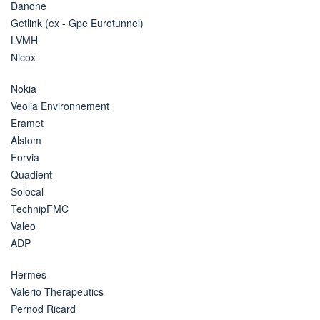
Danone
Getlink (ex - Gpe Eurotunnel)
LVMH
Nicox
Nokia
Veolia Environnement
Eramet
Alstom
Forvia
Quadient
Solocal
TechnipFMC
Valeo
ADP
Hermes
Valerio Therapeutics
Pernod Ricard