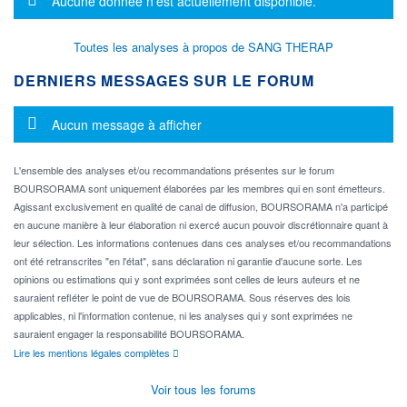
Aucune donnée n'est actuellement disponible.
Toutes les analyses à propos de SANG THERAP
DERNIERS MESSAGES SUR LE FORUM
Message d'information
Aucun message à afficher
L'ensemble des analyses et/ou recommandations présentes sur le forum
BOURSORAMA sont uniquement élaborées par les membres qui en sont émetteurs.
Agissant exclusivement en qualité de canal de diffusion, BOURSORAMA n'a participé
en aucune manière à leur élaboration ni exercé aucun pouvoir discrétionnaire quant à
leur sélection. Les informations contenues dans ces analyses et/ou recommandations
ont été retranscrites "en l'état", sans déclaration ni garantie d'aucune sorte. Les
opinions ou estimations qui y sont exprimées sont celles de leurs auteurs et ne
sauraient refléter le point de vue de BOURSORAMA. Sous réserves des lois
applicables, ni l'information contenue, ni les analyses qui y sont exprimées ne
sauraient engager la responsabilité BOURSORAMA.
Lire les mentions légales complètes
Voir tous les forums