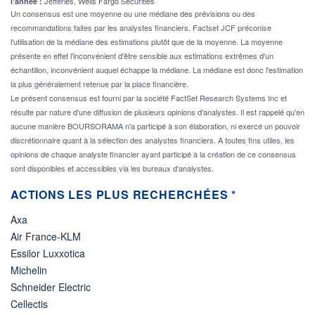
Jefferies, Wells Fargo Securities
l'année :
Un consensus est une moyenne ou une médiane des prévisions ou des
recommandations faites par les analystes financiers. Factset JCF préconise
l'utilisation de la médiane des estimations plutôt que de la moyenne. La moyenne
présente en effet l'inconvénient d'être sensible aux estimations extrêmes d'un
échantillon, inconvénient auquel échappe la médiane. La médiane est donc l'estimation
la plus généralement retenue par la place financière.
Le présent consensus est fourni par la société FactSet Research Systems Inc et
résulte par nature d'une diffusion de plusieurs opinions d'analystes. Il est rappelé qu'en
aucune manière BOURSORAMA n'a participé à son élaboration, ni exercé un pouvoir
discrétionnaire quant à la sélection des analystes financiers. A toutes fins utiles, les
opinions de chaque analyste financier ayant participé à la création de ce consensus
sont disponibles et accessibles via les bureaux d'analystes.
ACTIONS LES PLUS RECHERCHÉES *
Axa
Air France-KLM
Essilor Luxxotica
Michelin
Schneider Electric
Cellectis