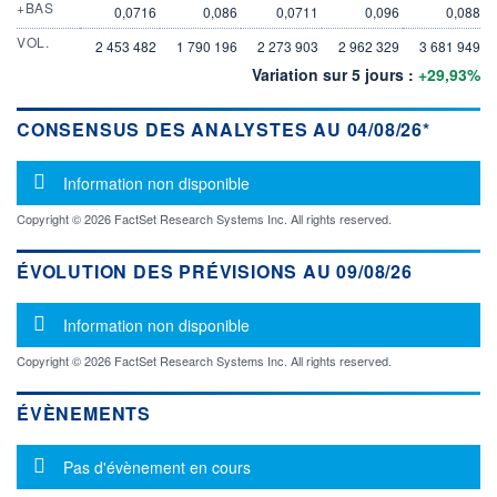
+BAS
0,0716
0,086
0,0711
0,096
0,088
VOL.
2 453 482
1 790 196
2 273 903
2 962 329
3 681 949
Variation sur 5 jours :
+29,93%
CONSENSUS DES ANALYSTES AU 04/08/26*
Message d'information
Information non disponible
Copyright © 2026 FactSet Research Systems Inc. All rights reserved.
ÉVOLUTION DES PRÉVISIONS AU 09/08/26
Message d'information
Information non disponible
Copyright © 2026 FactSet Research Systems Inc. All rights reserved.
ÉVÈNEMENTS
Message d'information
Pas d'évènement en cours