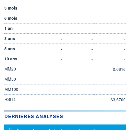
3 mois
-
-
-
6 mois
-
-
-
1 an
-
-
-
3 ans
-
-
-
5 ans
-
-
-
10 ans
-
-
-
MM20
0,0816
MM50
-
MM100
-
RSI14
63,6700
DERNIÈRES ANALYSES
Message d'information