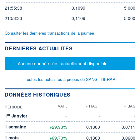
21:55:38
0,1099
5 000
21:53:33
0,1109
5 000
Consulter les dernières transactions de la journée
DERNIÈRES ACTUALITÉS
Message d'information
Aucune donnée n'est actuellement disponible.
Toutes les actualités à propos de SANG THERAP
DONNÉES HISTORIQUES
VAR.
+ HAUT
+ BAS
PÉRIODE
er
1
Janvier
-
-
-
1 semaine
+29,93%
0,1300
0,0711
1 mois
+69,70%
0,1300
0,0600