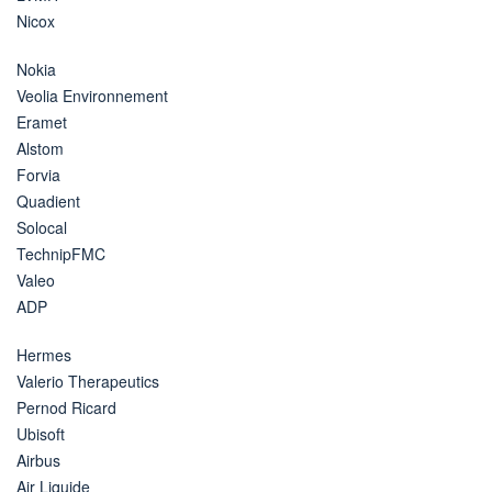
Nicox
Nokia
Veolia Environnement
Eramet
Alstom
Forvia
Quadient
Solocal
TechnipFMC
Valeo
ADP
Hermes
Valerio Therapeutics
Pernod Ricard
Ubisoft
Airbus
Air Liquide