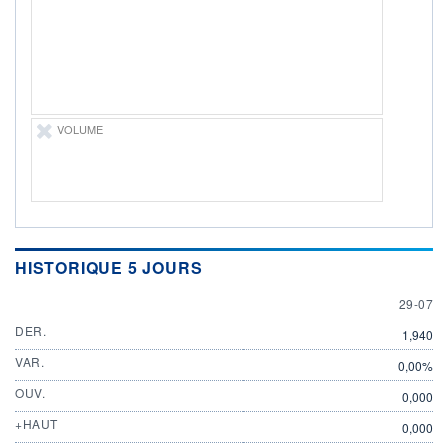
29.07.26 / 20:29:33
ÉLIGIBILITÉ
Non éligible
Boursobank
+ PORTEFEUILLE
+ LISTE
VOLUME
HISTORIQUE 5 JOURS
29 JULY
29-07
DER.
1,940
VAR.
0,00%
OUV.
0,000
+HAUT
0,000