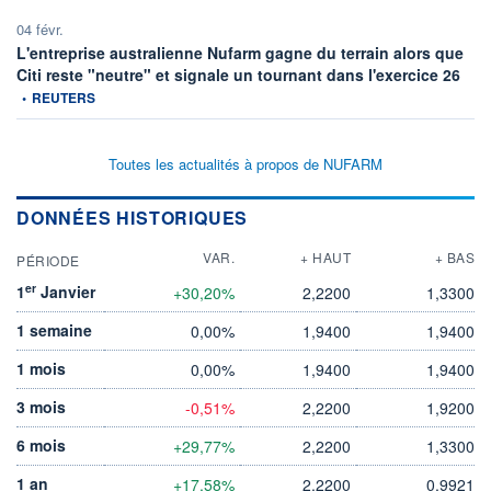
04 févr.
L'entreprise australienne Nufarm gagne du terrain alors que
infor
Citi reste "neutre" et signale un tournant dans l'exercice 26
•
REUTERS
Toutes les actualités à propos de NUFARM
DONNÉES HISTORIQUES
VAR.
+ HAUT
+ BAS
PÉRIODE
er
1
Janvier
+30,20%
2,2200
1,3300
1 semaine
0,00%
1,9400
1,9400
1 mois
0,00%
1,9400
1,9400
3 mois
-0,51%
2,2200
1,9200
6 mois
+29,77%
2,2200
1,3300
1 an
+17,58%
2,2200
0,9921