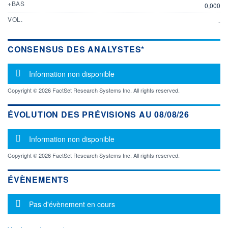
+BAS
0,000
VOL.
-
CONSENSUS DES ANALYSTES*
Message d'information
Information non disponible
Copyright © 2026 FactSet Research Systems Inc. All rights reserved.
ÉVOLUTION DES PRÉVISIONS AU 08/08/26
Message d'information
Information non disponible
Copyright © 2026 FactSet Research Systems Inc. All rights reserved.
ÉVÈNEMENTS
Message d'information
Pas d'évènement en cours