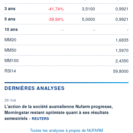
3 ans
-41,74%
3,5100
0,9921
5 ans
-39,94%
5,0000
0,9921
10 ans
-
-
-
MM20
1,6835
MM50
1,5970
MM100
2,4350
RSI14
59,8000
DERNIÈRES ANALYSES
29 mai
L'action de la société australienne Nufarm progresse,
Morningstar restant optimiste quant à ses résultats
information fournie par
semestriels
•
REUTERS
Toutes les analyses à propos de NUFARM