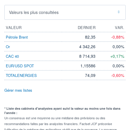
Valeurs les plus consultées
VALEUR
DERNIER
VAR.
82,35
-0,88%
Pétrole Brent
4 342,26
0,00%
Or
8 714,93
+0,17%
CAC 40
1,15586
0,00%
EUR/USD SPOT
74,09
-0,60%
TOTALENERGIES
Gérer mes listes
* Liste des cabinets d'analystes ayant suivi la valeur au moins une fois dans
l'année :
Un consensus est une moyenne ou une médiane des prévisions ou des
recommandations faites par les analystes financiers. Factset JCF préconise
l'utilisation de la médiane des estimations plutôt que de la moyenne. La moyenne