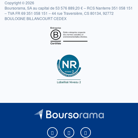
Copyright © 2026
Boursorama, SA au capital de 53 576 889,20 € – RCS Nanterre 351 058 151
– TVA FR 69 351 058 151 – 44 rue Traversière, CS 80134, 92772
BOULOGNE BILLANCOURT CEDEX
Boursorama sur Facebook
Boursorama sur X
Boursorama sur Youtu