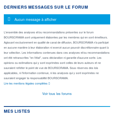
DERNIERS MESSAGES SUR LE FORUM
Message d'information
Aucun message à afficher
L'ensemble des analyses et/ou recommandations présentes sur le forum
BOURSORAMA sont uniquement élaborées par les membres qui en sont émetteurs.
Agissant exclusivement en qualité de canal de diffusion, BOURSORAMA n'a participé
en aucune manière à leur élaboration ni exercé aucun pouvoir discrétionnaire quant à
leur sélection. Les informations contenues dans ces analyses et/ou recommandations
ont été retranscrites "en l'état", sans déclaration ni garantie d'aucune sorte. Les
opinions ou estimations qui y sont exprimées sont celles de leurs auteurs et ne
sauraient refléter le point de vue de BOURSORAMA. Sous réserves des lois
applicables, ni l'information contenue, ni les analyses qui y sont exprimées ne
sauraient engager la responsabilité BOURSORAMA.
Lire les mentions légales complètes
Voir tous les forums
MES LISTES