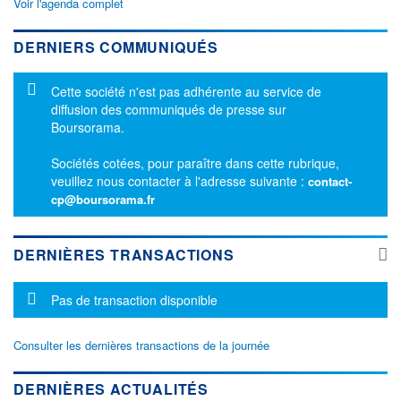
Voir l'agenda complet
DERNIERS COMMUNIQUÉS
Message d'information
Cette société n'est pas adhérente au service de
diffusion des communiqués de presse sur
Boursorama.
Sociétés cotées, pour paraître dans cette rubrique,
veuillez nous contacter à l'adresse suivante :
contact-
cp@boursorama.fr
DERNIÈRES TRANSACTIONS
Message d'information
Pas de transaction disponible
Consulter les dernières transactions de la journée
DERNIÈRES ACTUALITÉS