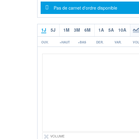
Message d'information
Pas de carnet d'ordre disponible
1J
5J
1M
3M
6M
1A
5A
10A
OUV.
+HAUT
+BAS
DER.
VAR.
VOL
VOLUME