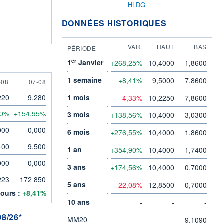
HLDG
DONNÉES HISTORIQUES
VAR.
+ HAUT
+ BAS
PÉRIODE
er
1
Janvier
+268,25%
10,4000
1,8600
1 semaine
+8,41%
9,5000
7,8600
AUGUST
7 AUGUST
-08
07-08
220
9,280
1 mois
-4,33%
10,2250
7,8600
30%
+154,95%
3 mois
+138,56%
10,4000
3,0300
000
0,000
6 mois
+276,55%
10,4000
1,8600
400
9,500
1 an
+354,90%
10,4000
1,7400
000
0,000
3 ans
+174,56%
10,4000
0,7000
223
172 850
5 ans
-22,08%
12,8500
0,7000
jours :
+8,41%
10 ans
-
-
-
8/26*
MM20
9,1090