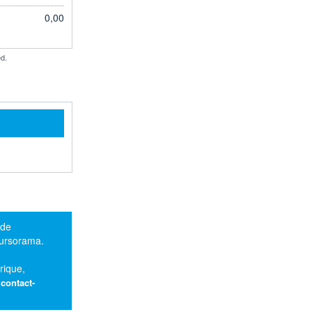
0,00
d.
 de
oursorama.
rique,
:
contact-