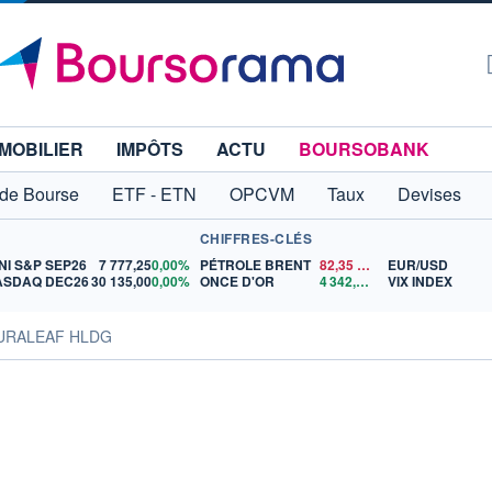
MOBILIER
IMPÔTS
ACTU
BOURSOBANK
 de Bourse
ETF - ETN
OPCVM
Taux
Devises
CHIFFRES-CLÉS
NI S&P SEP26
7 777,25
0,00%
PÉTROLE BRENT
82,35
$US
EUR/USD
ASDAQ DEC26
30 135,00
0,00%
ONCE D'OR
4 342,26
$US
VIX INDEX
CURALEAF HLDG