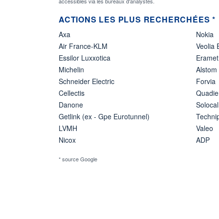
accessibles via les bureaux d'analystes.
ACTIONS LES PLUS RECHERCHÉES *
Axa
Nokia
Air France-KLM
Veolia
Essilor Luxxotica
Eramet
Michelin
Alstom
Schneider Electric
Forvia
Cellectis
Quadie
Danone
Solocal
Getlink (ex - Gpe Eurotunnel)
Techn
LVMH
Valeo
Nicox
ADP
* source Google