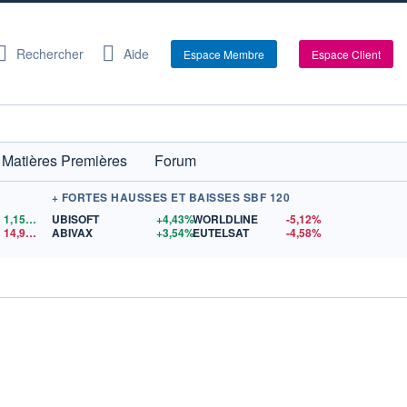
Rechercher
Aide
Espace Membre
Espace Client
Matières Premières
Forum
+ FORTES HAUSSES ET BAISSES SBF 120
1,1559
$US
UBISOFT
+4,43%
WORLDLINE
-5,12%
14,90
$US
ABIVAX
+3,54%
EUTELSAT
-4,58%