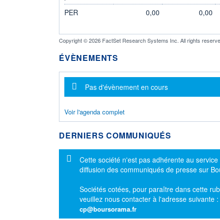
PER
0,00
0,00
Copyright © 2026 FactSet Research Systems Inc. All rights reserve
ÉVÈNEMENTS
Message d'information
Pas d'évènement en cours
Voir l'agenda complet
DERNIERS COMMUNIQUÉS
Message d'information
Cette société n'est pas adhérente au service
diffusion des communiqués de presse sur B
Sociétés cotées, pour paraître dans cette rub
veuillez nous contacter à l'adresse suivante 
cp@boursorama.fr