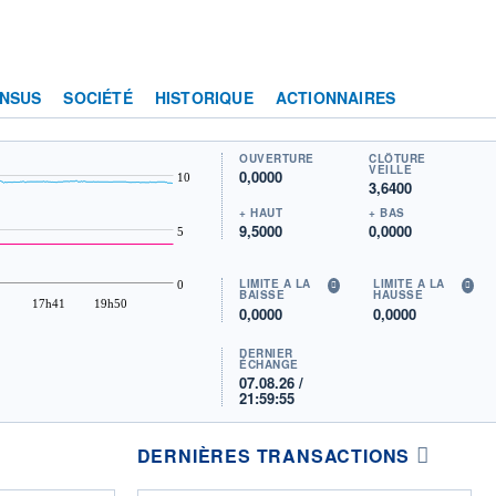
NSUS
SOCIÉTÉ
HISTORIQUE
ACTIONNAIRES
OUVERTURE
CLÔTURE
VEILLE
0,0000
10
3,6400
+ HAUT
+ BAS
9,5000
0,0000
5
LIMITE À LA
LIMITE À LA
0
BAISSE
HAUSSE
17h41
19h50
0,0000
0,0000
DERNIER
ÉCHANGE
07.08.26 /
21:59:55
DERNIÈRES TRANSACTIONS