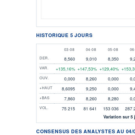
HISTORIQUE 5 JOURS
3 AUGUST
4 AUGUST
5 AUGUST
6 
03-08
04-08
05-08
06
DER.
8,560
9,010
8,350
9,
VAR.
+135,16%
+147,53%
+129,40%
+153,
OUV.
0,000
8,260
0,000
0,
+HAUT
8,6095
9,250
0,000
9,
+BAS
7,860
8,260
8,280
0,
VOL.
75 215
81 641
153 036
287 
Variation sur 5 
CONSENSUS DES ANALYSTES AU 04/0