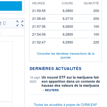
HEURES
COURS
QUANTITÉ
21:59:55
9,2800
200
21:58:40
9,2710
200
21:57:06
9,2600
100
.
21:54:09
9,2800
100
21:52:47
9,2950
225
Consulter les dernières transactions de la
journée
DERNIÈRES ACTUALITÉS
Un nouvel ETF sur la marijuana fait
19 sept.
son apparition dans un contexte de
2023
hausse des valeurs de la marijuana
information fournie par
•
REUTERS
Toutes les actualités à propos de CURALEAF