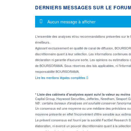
DERNIERS MESSAGES SUR LE FORU
Message d'information
Aucun message à afficher
L'ensemble des analyses et/ou recommandations présentes sur l
émetteurs.
Agissant exclusivement en qualité de canal de diffusion, BOURSORA
discrétionnaire quant à leur sélection. Les informations contenues 
déclaration ni garantie d'aucune sorte. Les opinions ou estimations q
de BOURSORAMA. Sous réserves des lois applicables, ni l'informati
responsabilité BOURSORAMA.
Lire les mentions légales complètes
* Liste des cabinets d'analystes ayant suivi la valeur au moins
Capital Group, Haywood Securities, Jefferies, Needham, Seaport G
NB : certains bureaux d'analyses ont souhaité conserver l'anonyma
Un consensus est une moyenne ou une médiane des prévisions ou des
moyenne présente en effet l'inconvénient d'être sensible aux estima
Le présent consensus est fourni par la société FactSet Research Sy
élaboration, ni exercé un pouvoir discrétionnaire quant à la sélectio