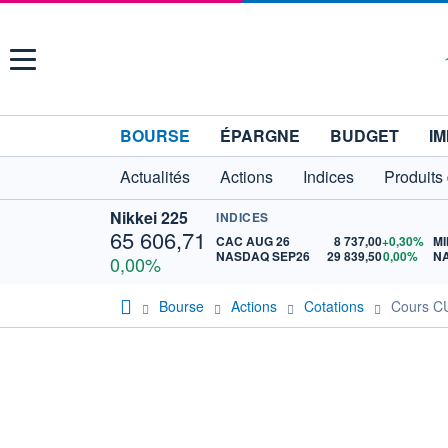
Menu
BOURSE
ÉPARGNE
BUDGET
IM
Actualités
Actions
Indices
Produits
Nikkei 225
INDICES
65 606,71
CAC AUG 26
8 737,00
+0,30%
MI
NASDAQ SEP26
29 839,50
0,00%
N
0,00%
Bourse
Actions
Cotations
Cours 