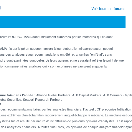
M
Voir tous les forums
e forum BOURSORAMA sont uniquement élaborées par les membres qui en sont
MA n'a participé en aucune manière à leur élaboration ni exercé aucun pouvoir
dans ces analyses et/ou recommandations ont été retranscrites "en l'état", sans
ui y sont exprimées sont celles de leurs auteurs et ne sauraient refléter le point de vue
on contenue, ni les analyses qui y sont exprimées ne sauraient engager la
Alliance Global Partners, ATB Capital Markets, ATB Cormark Capit
 une fois dans l'année :
lobal Securities, Seaport Research Partners
t
 recommandations faites par les analystes financiers. Factset JCF préconise l'utilisation 
tions extrêmes d'un échantillon, inconvénient auquel échappe la médiane. La médiane est donc
stems Inc et résulte par nature d'une diffusion de plusieurs opinions d'analystes. Il est 
n des analystes financiers. A toutes fins utiles, les opinions de chaque analyste financier aya