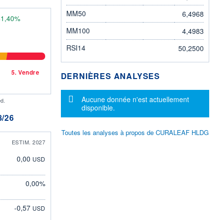
MM50
6,4968
41,40%
MM100
4,4983
RSI14
50,2500
5.
Vendre
DERNIÈRES ANALYSES
Message d'information
Aucune donnée n'est actuellement
d.
disponible.
/26
Toutes les analyses à propos de CURALEAF HLDG
ESTIM. 2027
0,00
USD
0,00%
-0,57
USD