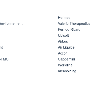
Hermes
 Environnement
Valerio Therapeutics
Pernod Ricard
Ubisoft
Airbus
nt
Air Liquide
Accor
ipFMC
Capgemini
Worldline
Kleaholding