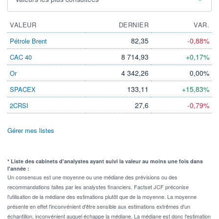
VALEUR
DERNIER
VAR.
82,35
-0,88%
Pétrole Brent
8 714,93
+0,17%
CAC 40
4 342,26
0,00%
Or
133,11
+15,83%
SPACEX
27,6
-0,79%
2CRSI
Gérer mes listes
* Liste des cabinets d'analystes ayant suivi la valeur au moins une fois dans
l'année :
Un consensus est une moyenne ou une médiane des prévisions ou des
recommandations faites par les analystes financiers. Factset JCF préconise
l'utilisation de la médiane des estimations plutôt que de la moyenne. La moyenne
présente en effet l'inconvénient d'être sensible aux estimations extrêmes d'un
échantillon, inconvénient auquel échappe la médiane. La médiane est donc l'estimation