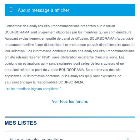
Message d'information
Aucun message à afficher
L'ensemble des analyses et/ou recommandations présentes sur le forum
BOURSORAMA sont uniquement élaborées par les membres qui en sont émetteurs.
Agissant exclusivement en qualité de canal de diffusion, BOURSORAMA n'a participé
en aucune manière à leur élaboration ni exercé aucun pouvoir discrétionnaire quant à
leur sélection. Les informations contenues dans ces analyses et/ou recommandations
ont été retranscrites "en l'état", sans déclaration ni garantie d'aucune sorte. Les
opinions ou estimations qui y sont exprimées sont celles de leurs auteurs et ne
sauraient refléter le point de vue de BOURSORAMA. Sous réserves des lois
applicables, ni l'information contenue, ni les analyses qui y sont exprimées ne
sauraient engager la responsabilité BOURSORAMA.
Lire les mentions légales complètes
Voir tous les forums
MES LISTES
Valeurs les plus consultées