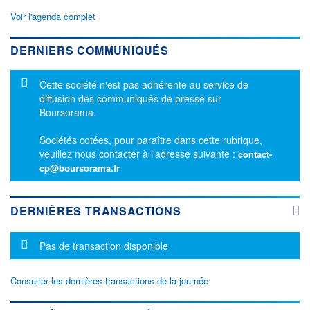
Voir l'agenda complet
DERNIERS COMMUNIQUÉS
Message d'information
Cette société n'est pas adhérente au service de
diffusion des communiqués de presse sur
Boursorama.
Sociétés cotées, pour paraître dans cette rubrique,
veuillez nous contacter à l'adresse suivante :
contact-
cp@boursorama.fr
DERNIÈRES TRANSACTIONS
Message d'information
Pas de transaction disponible
Consulter les dernières transactions de la journée