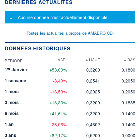
DERNIÈRES ACTUALITÉS
Message d'information
Aucune donnée n'est actuellement disponible.
Toutes les actualités à propos de AMAERO CDI
DONNÉES HISTORIQUES
VAR.
+ HAUT
+ BAS
PÉRIODE
er
1
Janvier
+53,09%
0,3200
0,1800
1 semaine
-3,49%
0,2541
0,2050
1 mois
-16,59%
0,2925
0,2050
3 mois
+16,83%
0,3209
0,1835
6 mois
+41,61%
0,3209
0,1400
1 an
-26,56%
0,4602
0,1400
3 ans
+82,17%
0,5200
0,0000