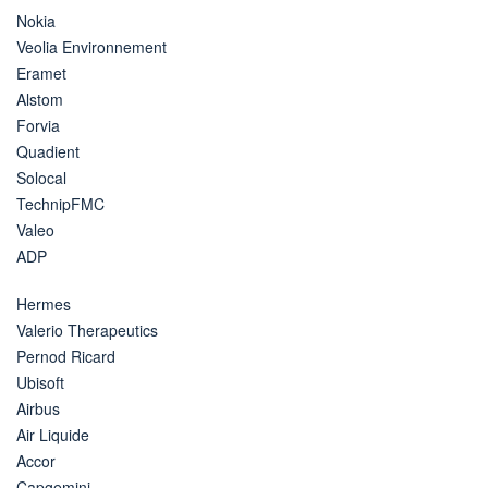
Nokia
Veolia Environnement
Eramet
Alstom
Forvia
Quadient
Solocal
TechnipFMC
Valeo
ADP
Hermes
Valerio Therapeutics
Pernod Ricard
Ubisoft
Airbus
Air Liquide
Accor
Capgemini