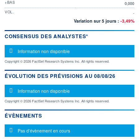
+BAS
0,000
VOL.
-
Variation sur 5 jours :
-3,49%
CONSENSUS DES ANALYSTES*
Message d'information
Information non disponible
Copyright © 2026 FactSet Research Systems Inc. All rights reserved.
ÉVOLUTION DES PRÉVISIONS AU 08/08/26
Message d'information
Information non disponible
Copyright © 2026 FactSet Research Systems Inc. All rights reserved.
ÉVÈNEMENTS
Message d'information
Pas d'évènement en cours