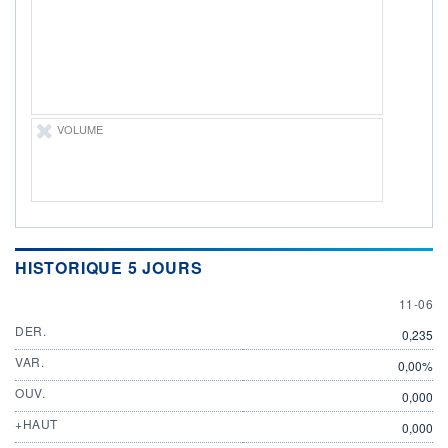
11.06.26 / 19:56:07
ÉLIGIBILITÉ
Non éligible
Boursobank
+ PORTEFEUILLE
+ LISTE
VOLUME
HISTORIQUE 5 JOURS
11 JUN
11-06
DER.
0,235
VAR.
0,00%
OUV.
0,000
+HAUT
0,000