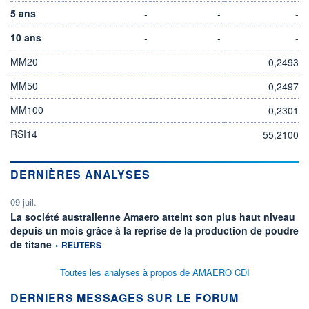
5 ans
-
-
-
10 ans
-
-
-
MM20
0,2493
MM50
0,2497
MM100
0,2301
RSI14
55,2100
DERNIÈRES ANALYSES
09 juil.
La société australienne Amaero atteint son plus haut niveau
depuis un mois grâce à la reprise de la production de poudre
information fournie par
de titane
•
REUTERS
Toutes les analyses à propos de AMAERO CDI
DERNIERS MESSAGES SUR LE FORUM