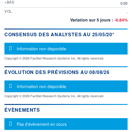
+BAS
0,00
VOL.
-
Variation sur 5 jours :
-6,84%
CONSENSUS DES ANALYSTES AU 25/05/20*
Message d'information
Information non disponible
Copyright © 2026 FactSet Research Systems Inc. All rights reserved.
ÉVOLUTION DES PRÉVISIONS AU 08/08/26
Message d'information
Information non disponible
Copyright © 2026 FactSet Research Systems Inc. All rights reserved.
ÉVÈNEMENTS
Message d'information
Pas d'évènement en cours