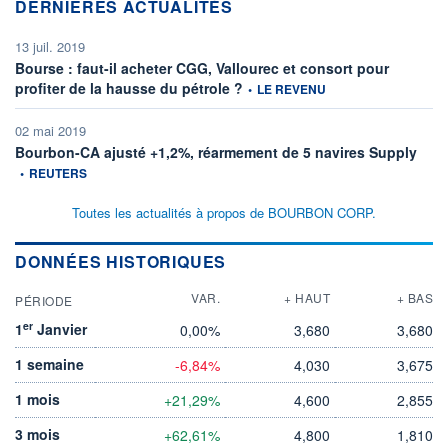
DERNIÈRES ACTUALITÉS
13 juil. 2019
Bourse : faut-il acheter CGG, Vallourec et consort pour
information fournie par
profiter de la hausse du pétrole ?
•
LE REVENU
02 mai 2019
infor
Bourbon-CA ajusté +1,2%, réarmement de 5 navires Supply
•
REUTERS
Toutes les actualités à propos de BOURBON CORP.
DONNÉES HISTORIQUES
VAR.
+ HAUT
+ BAS
PÉRIODE
er
1
Janvier
0,00%
3,680
3,680
1 semaine
-6,84%
4,030
3,675
1 mois
+21,29%
4,600
2,855
3 mois
+62,61%
4,800
1,810