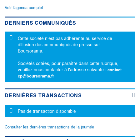
Voir l'agenda complet
DERNIERS COMMUNIQUÉS
Message d'information
Cette société n'est pas adhérente au service de
diffusion des communiqués de presse sur
Boursorama.
Sociétés cotées, pour paraître dans cette rubrique,
veuillez nous contacter à l'adresse suivante :
contact-
cp@boursorama.fr
DERNIÈRES TRANSACTIONS
Message d'information
Pas de transaction disponible
Consulter les dernières transactions de la journée