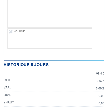
PROCHAIN
DIVIDENDE
-
ÉLIGIBILITÉ
SRD
Non éligible
VOLUME
Boursobank
+ ALERTE
+ PORTEFEUILLE
+ LISTE
HISTORIQUE 5 JOURS
8 OCTO
08-10
DER.
3,675
VAR.
0,00%
OUV.
0,00
+HAUT
0,00