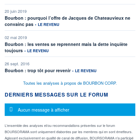
20 juin 2019
Bourbon : pourquoi l’offre de Jacques de Chateauvieux ne
information fournie par
convainc pas
•
LE REVENU
02 mai 2019
Bourbon : les ventes se reprennent mais la dette inquiète
information fournie par
toujours
•
LE REVENU
26 sept. 2016
information fournie par
Bourbon : trop tôt pour revenir
•
LE REVENU
Toutes les analyses à propos de BOURBON CORP.
DERNIERS MESSAGES SUR LE FORUM
Message d'information
Aucun message à afficher
L'ensemble des analyses et/ou recommandations présentes sur le forum
BOURSORAMA sont uniquement élaborées par les membres qui en sont émetteurs.
Agissant exclusivement en qualité de canal de diffusion, BOURSORAMA n'a participé