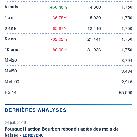
6 mois
+60,48%
4,800
1,750
1 an
-36,75%
5,920
1,750
3 ans
-65,67%
12,416
1,750
5 ans
-82,02%
21,441
1,750
10 ans
-86,99%
31,936
1,750
MM20
3,794
MM50
3,484
MM100
2,918
RSI14
55,090
DERNIÈRES ANALYSES
04 juil. 2019
Pourquoi l’action Bourbon rebondit après des mois de
information fournie par
baisse
•
LE REVENU