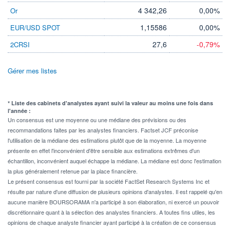
4 342,26
0,00%
Or
1,15586
0,00%
EUR/USD SPOT
27,6
-0,79%
2CRSI
Gérer mes listes
* Liste des cabinets d'analystes ayant suivi la valeur au moins une fois dans
l'année :
Un consensus est une moyenne ou une médiane des prévisions ou des
recommandations faites par les analystes financiers. Factset JCF préconise
l'utilisation de la médiane des estimations plutôt que de la moyenne. La moyenne
présente en effet l'inconvénient d'être sensible aux estimations extrêmes d'un
échantillon, inconvénient auquel échappe la médiane. La médiane est donc l'estimation
la plus généralement retenue par la place financière.
Le présent consensus est fourni par la société FactSet Research Systems Inc et
résulte par nature d'une diffusion de plusieurs opinions d'analystes. Il est rappelé qu'en
aucune manière BOURSORAMA n'a participé à son élaboration, ni exercé un pouvoir
discrétionnaire quant à la sélection des analystes financiers. A toutes fins utiles, les
opinions de chaque analyste financier ayant participé à la création de ce consensus