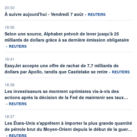
20:33
information fournie par
À suivre aujourd'hui - Vendredi 7 août
•
REUTERS
18:56
Selon une source, Alphabet prévoit de lever jusqu'à 25
infor
milliards de dollars grâce à sa dernière émission obligataire
•
REUTERS
18:41
EasyJet accepte une offre de rachat de 7,7 milliards de
information fourni
dollars par Apollo, tandis que Castlelake se retire
•
REUTERS
18:38
Les investisseurs se montrent optimistes vis-à-vis des
infor
actions après la décision de la Fed de maintenir ses taux…
•
REUTERS
18:37
Les États-Unis s'apprêtent à importer la plus grande quantité
inf
de pétrole brut du Moyen-Orient depuis le début de la guer…
•
REUTERS