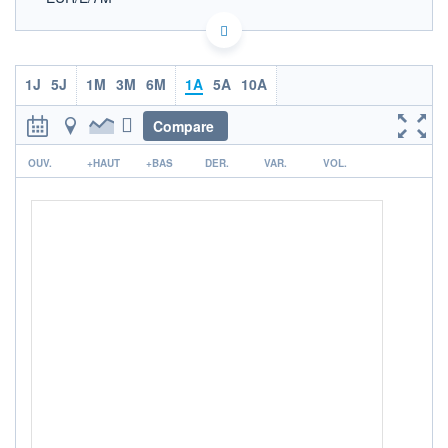
SIX - FOREX 1 J-1
Politique d'exécution
OUVERTURE
CLÔTURE VEILLE
1J
5J
1M
3M
6M
1A
5A
10A
0,000
4,793
+ HAUT
Compare
+ BAS
0,000
0,000
r
OUV.
+HAUT
+BAS
DER.
VAR.
VOL.