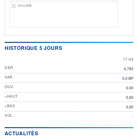
VOLUME
HISTORIQUE 5 JOURS
17 APRI
17-04
DER.
4,793
VAR.
0,0 BP
OUV.
0,00
+HAUT
0,00
+BAS
0,00
VOL.
-
ACTUALITÉS