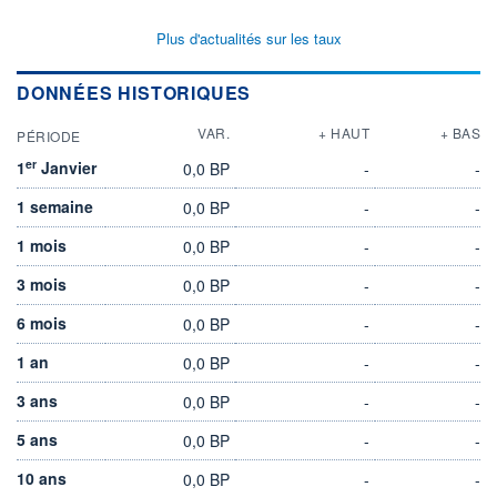
Plus d'actualités sur les taux
DONNÉES HISTORIQUES
VAR.
+ HAUT
+ BAS
PÉRIODE
er
1
Janvier
0,0 BP
-
-
1 semaine
0,0 BP
-
-
1 mois
0,0 BP
-
-
3 mois
0,0 BP
-
-
6 mois
0,0 BP
-
-
1 an
0,0 BP
-
-
3 ans
0,0 BP
-
-
5 ans
0,0 BP
-
-
10 ans
0,0 BP
-
-