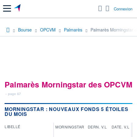
Menu
Connexion
Bourse
OPCVM
Palmarès
Palmarès Morningstar d
Palmarès Morningstar des OPCVM
- page 67
MORNINGSTAR : NOUVEAUX FONDS 5 ÉTOILES
DU MOIS
LIBELLÉ
MORNINGSTAR
DERN. V.L
DATE. V.L
PE