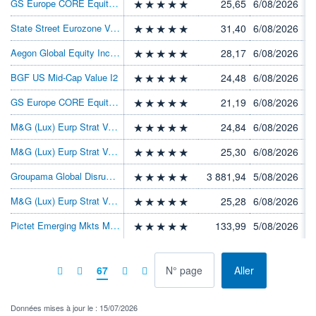
GS Europe CORE Equity I Acc USD
25,65
6/08/2026
State Street Eurozone Value Spotlight I
31,40
6/08/2026
Aegon Global Equity Income EUR A Inc
28,17
6/08/2026
BGF US Mid-Cap Value I2
24,48
6/08/2026
GS Europe CORE Equity R Inc USD
21,19
6/08/2026
M&G (Lux) Eurp Strat Val C USD Acc
24,84
6/08/2026
M&G (Lux) Eurp Strat Val CI EUR Acc
25,30
6/08/2026
Groupama Global Disruption IC USD
3 881,94
5/08/2026
M&G (Lux) Eurp Strat Val C EUR Acc
25,28
6/08/2026
Pictet Emerging Mkts Mlt Asst I USD
133,99
5/08/2026
à la page
67
Aller
Données mises à jour le : 15/07/2026