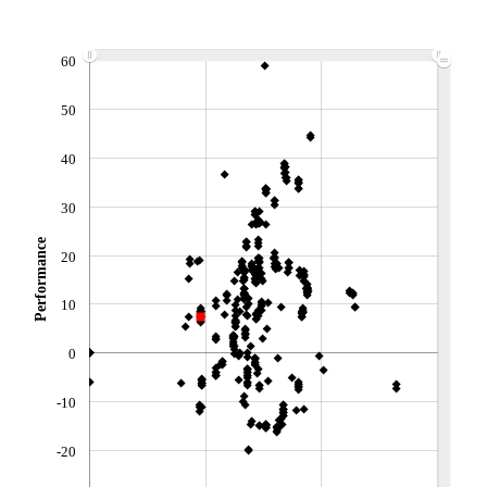
ACTIF NET (EUR)
776M / 31.07.26
NOTATION MORNINGSTAR ⁽¹⁾
60
50
RISQUE DU FONDS (SRI)
4
/7
40
+ PORTEFEUILLE
+ LISTE
30
Performance
20
10
0
-10
-20