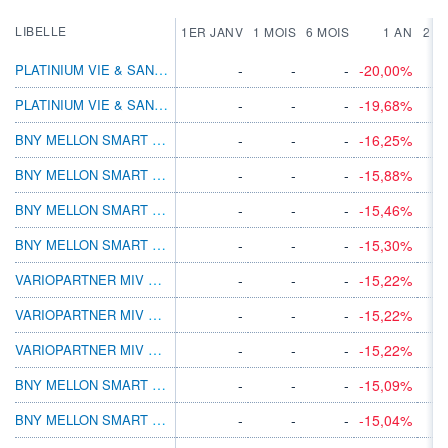
LIBELLE
1ER JANV
1 MOIS
6 MOIS
1 AN
2 A
PLATINIUM VIE & SANTÉ G
-
-
-
-20,00%
PLATINIUM VIE & SANTÉ I
-
-
-
-19,68%
BNY MELLON SMART CURES INNVT USD A ACC
-
-
-
-16,25%
BNY MELLON SMART CURES INNVT USD B ACC
-
-
-
-15,88%
BNY MELLON SMART CURES INNVT USD C ACC
-
-
-
-15,46%
BNY MELLON SMART CURES INNVT USD W ACC
-
-
-
-15,30%
VARIOPARTNER MIV GLOBAL MEDTECH P1 CHF
-
-
-
-15,22%
VARIOPARTNER MIV GLOBAL MEDTECH P2 EUR
-
-
-
-15,22%
VARIOPARTNER MIV GLOBAL MEDTECH P3 USD
-
-
-
-15,22%
BNY MELLON SMART CURES INNVT SGD B ACC
-
-
-
-15,09%
BNY MELLON SMART CURES INNVT USD E ACC
-
-
-
-15,04%