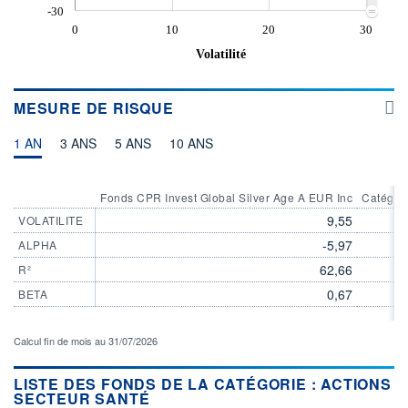
-30
0
10
20
30
Volatilité
MESURE DE RISQUE
1 AN
3 ANS
5 ANS
10 ANS
Fonds CPR Invest Global Silver Age A EUR Inc
Catégori
9,55
VOLATILITE
-5,97
ALPHA
62,66
R²
0,67
BETA
Calcul fin de mois au 31/07/2026
LISTE DES FONDS DE LA CATÉGORIE : ACTIONS
SECTEUR SANTÉ