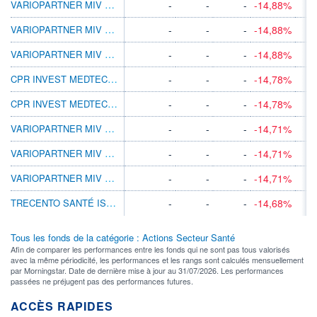
VARIOPARTNER MIV GLOBAL MEDTECH N3 USD
-
-
-
-14,88%
VARIOPARTNER MIV GLOBAL MEDTECH N1 CHF
-
-
-
-14,88%
VARIOPARTNER MIV GLOBAL MEDTECH N2 EUR
-
-
-
-14,88%
CPR INVEST MEDTECH A EUR ACC
-
-
-
-14,78%
CPR INVEST MEDTECH A EUR INC
-
-
-
-14,78%
VARIOPARTNER MIV GLOBAL MEDTECH I1 CHF
-
-
-
-14,71%
VARIOPARTNER MIV GLOBAL MEDTECH I2 EUR
-
-
-
-14,71%
VARIOPARTNER MIV GLOBAL MEDTECH I3 USD
-
-
-
-14,71%
TRECENTO SANTÉ ISR R USD
-
-
-
-14,68%
Tous les fonds de la catégorie : Actions Secteur Santé
Afin de comparer les performances entre les fonds qui ne sont pas tous valorisés
avec la même périodicité, les performances et les rangs sont calculés mensuellement
par Morningstar. Date de dernière mise à jour au 31/07/2026. Les performances
passées ne préjugent pas des performances futures.
ACCÈS RAPIDES