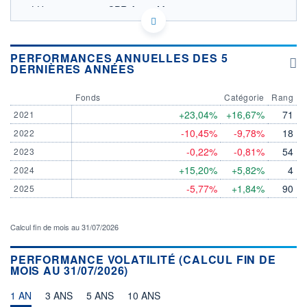
LU1291158407 - CPR Asset Management
OPCVM DERNIER COURS CONNU AU 04/08/2026
Consulter le prospectus / DIC
PERFORMANCES ANNUELLES DES 5
DERNIÈRES ANNÉES
1 600
1 500
Fonds
Catégorie
Rang
1 400
+23,04%
+16,67%
71
2021
-10,45%
-9,78%
18
2022
1 300
03/12
02/04
-0,22%
-0,81%
54
2023
+15,20%
+5,82%
4
2024
CATÉGORIE MORNINGSTAR
Actions Secteur Santé
-5,77%
+1,84%
90
2025
FONDS PARTENAIRES
TARIFS PRIVILÉGIÉS
0%
Calcul fin de mois au 31/07/2026
ÉLIGIBILITÉ
PEA
PEA-PME
BOURSOVIE LUX
BOURSOVIE
PERFORMANCE VOLATILITÉ (CALCUL FIN DE
MOIS AU 31/07/2026)
CTO BUSINESS
Non éligible Boursobank
1 AN
3 ANS
5 ANS
10 ANS