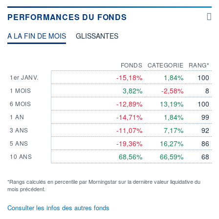
PERFORMANCES DU FONDS
A LA FIN DE MOIS
GLISSANTES
FONDS
CATEGORIE
RANG*
-15,18%
1,84%
100
1er JANV.
3,82%
-2,58%
8
1 MOIS
-12,89%
13,19%
100
6 MOIS
-14,71%
1,84%
99
1 AN
-11,07%
7,17%
92
3 ANS
-19,36%
16,27%
86
5 ANS
68,56%
66,59%
68
10 ANS
*Rangs calculés en percentile par Morningstar sur la dernière valeur liquidative du
mois précédent.
Consulter les infos des autres fonds