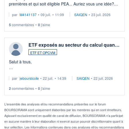
premières et qui soit éligible PEA... Auriez vous une idée?
Merci de vos conseils
par
M4141137
•
09 juil.
•
11:09
SAIQEN
•
23 juil. 2026
5
commentaires
•
0
j'aime
ETF exposés au secteur du calcul quan…
ETF ET OPCVM
Salut à tous,
Je cherche à investir sur le secteur du calcul quantique, mais
par
jeboursicote
•
22 juil.
•
14:39
SAIQEN
•
22 juil. 2026
via un ETF plutôt que des actions individuelles.
2
commentaires
•
0
j'aime
Idéalement, je voudrais qu'il soit éligible au PEA.
Pour l' ...
L'ensemble des analyses et/ou recommandations présentes sur le forum
BOURSORAMA sont uniquement élaborées par les membres qui en sont émetteurs.
Agissant exclusivement en qualité de canal de diffusion, BOURSORAMA n'a participé
en aucune manière à leur élaboration ni exercé aucun pouvoir discrétionnaire quant à
leur sélection. Les informations contenues dans ces analyses et/ou recommandations