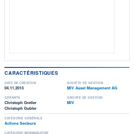
ACTIF NET (EUR)
1 059M / 31.07.26
NOTATION MORNINGSTAR ⁽¹⁾
RISQUE DU FONDS (SRI)
4
/7
+ PORTEFEUILLE
+ LISTE
CARACTÉRISTIQUES
DATE DE CRÉATION
SOCIÉTÉ DE GESTION
04.11.2013
MIV Asset Management AG
GÉRANTS
GROUPE DE GESTION
Christoph Gretler
MIV
Christoph Gubler
CATÉGORIE GÉNÉRALE
Actions Secteurs
CATÉGORIE MORNINGSTAR