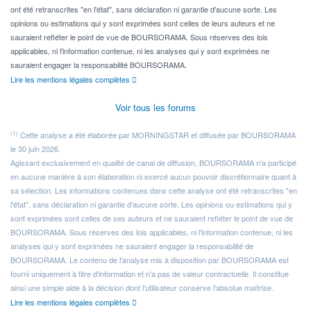
ont été retranscrites "en l'état", sans déclaration ni garantie d'aucune sorte. Les
opinions ou estimations qui y sont exprimées sont celles de leurs auteurs et ne
sauraient refléter le point de vue de BOURSORAMA. Sous réserves des lois
applicables, ni l'information contenue, ni les analyses qui y sont exprimées ne
sauraient engager la responsabilité BOURSORAMA.
Lire les mentions légales complètes
Voir tous les forums
(1)
Cette analyse a été élaborée par MORNINGSTAR et diffusée par BOURSORAMA
le 30 juin 2026.
Agissant exclusivement en qualité de canal de diffusion, BOURSORAMA n'a participé
en aucune manière à son élaboration ni exercé aucun pouvoir discrétionnaire quant à
sa sélection. Les informations contenues dans cette analyse ont été retranscrites "en
l'état", sans déclaration ni garantie d'aucune sorte. Les opinions ou estimations qui y
sont exprimées sont celles de ses auteurs et ne sauraient refléter le point de vue de
BOURSORAMA. Sous réserves des lois applicables, ni l'information contenue, ni les
analyses qui y sont exprimées ne sauraient engager la responsabilité de
BOURSORAMA. Le contenu de l'analyse mis à disposition par BOURSORAMA est
fourni uniquement à titre d'information et n'a pas de valeur contractuelle. Il constitue
ainsi une simple aide à la décision dont l'utilisateur conserve l'absolue maîtrise.
Lire les mentions légales complètes