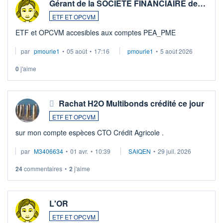
Gérant de la SOCIETE FINANCIAIRE de…
ETF ET OPCVM
ETF et OPCVM accesibles aux comptes PEA_PME
par
pmourie1
•
05 août
•
17:16
pmourie1
•
5 août 2026
0
j'aime
Rachat H2O Multibonds crédité ce jour
ETF ET OPCVM
sur mon compte espèces CTO Crédit Agricole .
par
M3406634
•
01 avr.
•
10:39
SAIQEN
•
29 juil. 2026
24
commentaires
•
2
j'aime
L'OR
ETF ET OPCVM