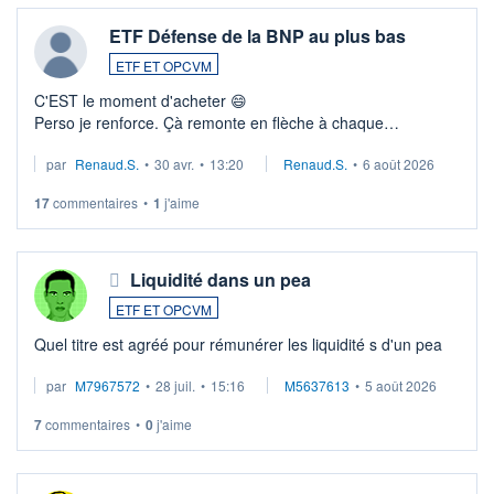
ETF Défense de la BNP au plus bas
ETF ET OPCVM
C'EST le moment d'acheter 😄​
Perso je renforce. Çà remonte en flèche à chaque
suspission d'accord dans.la guerre du moyen-orient.
par
Renaud.S.
•
30 avr.
•
13:20
Renaud.S.
•
6 août 2026
Investissement long terme tip top pour sa retraite.
LU3 ...
17
commentaires
•
1
j'aime
Liquidité dans un pea
ETF ET OPCVM
Quel titre est agréé pour rémunérer les liquidité s d'un pea
par
M7967572
•
28 juil.
•
15:16
M5637613
•
5 août 2026
7
commentaires
•
0
j'aime