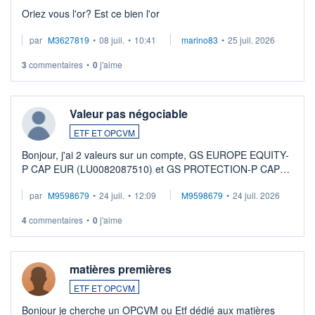
Oriez vous l'or? Est ce bien l'or
par
M3627819
•
08 juil.
•
10:41
marino83
•
25 juil. 2026
3
commentaires
•
0
j'aime
Valeur pas négociable
ETF ET OPCVM
Bonjour, j'ai 2 valeurs sur un compte, GS EUROPE EQUITY-
P CAP EUR (LU0082087510) et GS PROTECTION-P CAP
EUR (LU0546913194), que je souhaite vendre. Lorsque je
par
M9598679
•
24 juil.
•
12:09
M9598679
•
24 juil. 2026
veux procéder à la vente, on me signale ...
4
commentaires
•
0
j'aime
matières premières
ETF ET OPCVM
Bonjour je cherche un OPCVM ou Etf dédié aux matières