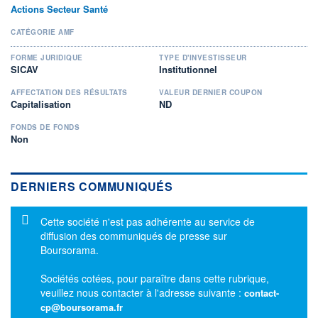
Actions Secteur Santé
CATÉGORIE AMF
FORME JURIDIQUE
TYPE D'INVESTISSEUR
SICAV
Institutionnel
AFFECTATION DES RÉSULTATS
VALEUR DERNIER COUPON
Capitalisation
ND
FONDS DE FONDS
Non
DERNIERS COMMUNIQUÉS
Message d'information
Cette société n'est pas adhérente au service de
diffusion des communiqués de presse sur
Boursorama.
Sociétés cotées, pour paraître dans cette rubrique,
veuillez nous contacter à l'adresse suivante :
contact-
cp@boursorama.fr