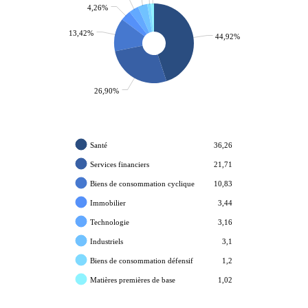
4,26%
13,42%
44,92%
26,90%
Santé
36,26
Services financiers
21,71
Biens de consommation cyclique
10,83
Immobilier
3,44
Technologie
3,16
Industriels
3,1
Biens de consommation défensif
1,2
Matières premières de base
1,02