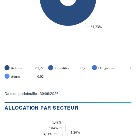
81,23%
Actions
81,22
Liquidités
17,75
Obligations
1
Autres
0,02
Date du portefeuille : 30/06/2026
ALLOCATION PAR SECTEUR
1,49%
3,84%
1,26%
3,91%