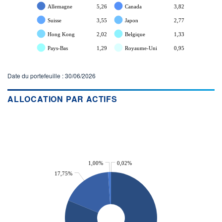
Allemagne
5,26
Canada
3,82
Suisse
3,55
Japon
2,77
Hong Kong
2,02
Belgique
1,33
Pays-Bas
1,29
Royaume-Uni
0,95
Date du portefeuille : 30/06/2026
ALLOCATION PAR ACTIFS
1,00%
0,02%
17,75%