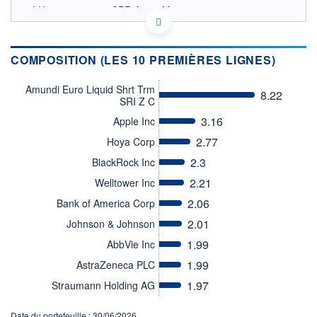
LU1291158407 - CPR Asset Management
OPCVM DERNIER COURS CONNU AU 06/08/2026
Consulter le prospectus / DIC
COMPOSITION (LES 10 PREMIÈRES LIGNES)
1 600
Amundi Euro Liquid Shrt Trm
8.22
1 500
SRI Z C
1 400
3.16
Apple Inc
1 300
2.77
Hoya Corp
05/12
08/04
2.3
BlackRock Inc
CATÉGORIE MORNINGSTAR
2.21
Welltower Inc
Actions Secteur Santé
2.06
Bank of America Corp
FONDS PARTENAIRES
2.01
Johnson & Johnson
TARIFS PRIVILÉGIÉS
0%
1.99
AbbVie Inc
ÉLIGIBILITÉ
1.99
PEA
PEA-PME
AstraZeneca PLC
BOURSOVIE LUX
BOURSOVIE
CTO BUSINESS
1.97
Straumann Holding AG
Non éligible Boursobank
Date du portefeuille : 30/06/2026