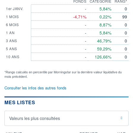
FONDS
CATEGORIE
RANG*
-
5,84%
0
1er JANV.
-4,71%
0,22%
99
1 MOIS
-
8,87%
0
6 MOIS
-
5,84%
0
1 AN
-
46,79%
0
3 ANS
-
59,29%
0
5 ANS
-
126,66%
0
10 ANS
*Rangs calculés en percentile par Morningstar sur la dernière valeur liquidative du
mois précédent.
Consulter les infos des autres fonds
MES LISTES
Valeurs les plus consultées