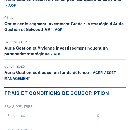
•
AOF
01 avr.
Optimiser le segment Investment Grade : la stratégie d’Auris
information fournie par
Gestion et Selwood AM
•
AOF
24 sept. 2025
Auris Gestion et Vivienne Investissement nouent un
information fournie par
partenariat stratégique
•
AOF
03 juil. 2025
information fournie par
Auris Gestion sort aussi un fonds défense
•
AGEFI ASSET
MANAGEMENT
FRAIS ET CONDITIONS DE SOUSCRIPTION
FRAIS D'ENTRÉE
PROSPECTUS
0 %