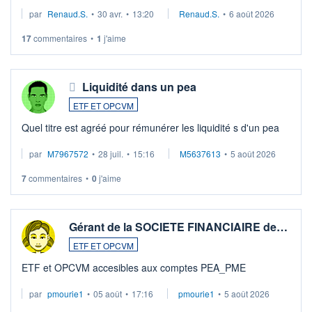
suspission d'accord dans.la guerre du moyen-orient.
par
Renaud.S.
•
30 avr.
•
13:20
Renaud.S.
•
6 août 2026
Investissement long terme tip top pour sa retraite.
LU3 ...
17
commentaires
•
1
j'aime
Liquidité dans un pea
ETF ET OPCVM
Quel titre est agréé pour rémunérer les liquidité s d'un pea
par
M7967572
•
28 juil.
•
15:16
M5637613
•
5 août 2026
7
commentaires
•
0
j'aime
Gérant de la SOCIETE FINANCIAIRE de…
ETF ET OPCVM
ETF et OPCVM accesibles aux comptes PEA_PME
par
pmourie1
•
05 août
•
17:16
pmourie1
•
5 août 2026