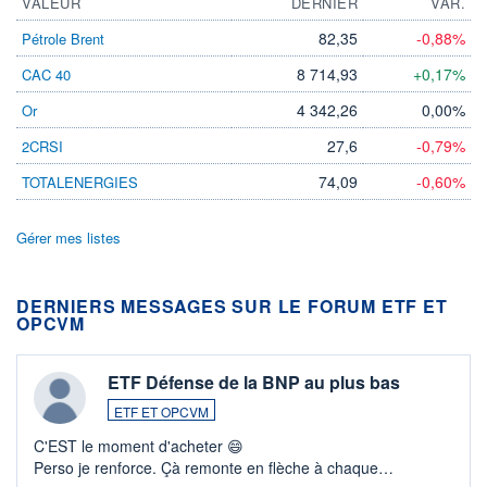
VALEUR
DERNIER
VAR.
82,35
-0,88%
Pétrole Brent
8 714,93
+0,17%
CAC 40
4 342,26
0,00%
Or
27,6
-0,79%
2CRSI
74,09
-0,60%
TOTALENERGIES
Gérer mes listes
DERNIERS MESSAGES SUR LE FORUM ETF ET
OPCVM
ETF Défense de la BNP au plus bas
ETF ET OPCVM
C'EST le moment d'acheter 😄​
Perso je renforce. Çà remonte en flèche à chaque