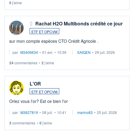
0
j'aime
Rachat H2O Multibonds crédité ce jour
ETF ET OPCVM
sur mon compte espèces CTO Crédit Agricole .
par
M3406634
•
01 avr.
•
10:39
SAIQEN
•
29 juil. 2026
24
commentaires
•
2
j'aime
L'OR
ETF ET OPCVM
Oriez vous l'or? Est ce bien l'or
par
M3627819
•
08 juil.
•
10:41
marino83
•
25 juil. 2026
3
commentaires
•
0
j'aime