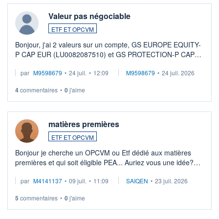
Valeur pas négociable
ETF ET OPCVM
Bonjour, j'ai 2 valeurs sur un compte, GS EUROPE EQUITY-
P CAP EUR (LU0082087510) et GS PROTECTION-P CAP
EUR (LU0546913194), que je souhaite vendre. Lorsque je
par
M9598679
•
24 juil.
•
12:09
M9598679
•
24 juil. 2026
veux procéder à la vente, on me signale ...
4
commentaires
•
0
j'aime
matières premières
ETF ET OPCVM
Bonjour je cherche un OPCVM ou Etf dédié aux matières
premières et qui soit éligible PEA... Auriez vous une idée?
Merci de vos conseils
par
M4141137
•
09 juil.
•
11:09
SAIQEN
•
23 juil. 2026
5
commentaires
•
0
j'aime