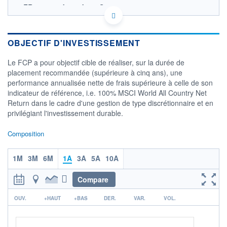
FR0014015A52 - Auris Gestion
OPCVM DERNIER COURS CONNU AU 05/08/2026
100
OBJECTIF D'INVESTISSEMENT
Le FCP a pour objectif cible de réaliser, sur la durée de
95
placement recommandée (supérieure à cinq ans), une
performance annualisée nette de frais supérieure à celle de son
90
indicateur de référence, i.e. 100% MSCI World All Country Net
30/06
20/07
Return dans le cadre d'une gestion de type discrétionnaire et en
privilégiant l'investissement durable.
CATÉGORIE MORNINGSTAR
Actions International Gdes
Composition
Cap. Mixte
FONDS PARTENAIRES
1M
3M
6M
1A
3A
5A
10A
TARIFS PRIVILÉGIÉS
0%
ÉLIGIBILITÉ
Compare
PEA
PEA-PME
BOURSOVIE LUX
BOURSOVIE
r
CTO BUSINESS
OUV.
+HAUT
+BAS
DER.
VAR.
VOL.
Non éligible Boursobank
ACTIF NET (EUR)