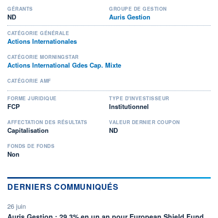
GÉRANTS
GROUPE DE GESTION
ND
Auris Gestion
CATÉGORIE GÉNÉRALE
Actions Internationales
CATÉGORIE MORNINGSTAR
Actions International Gdes Cap. Mixte
CATÉGORIE AMF
FORME JURIDIQUE
TYPE D'INVESTISSEUR
FCP
Institutionnel
AFFECTATION DES RÉSULTATS
VALEUR DERNIER COUPON
Capitalisation
ND
FONDS DE FONDS
Non
DERNIERS COMMUNIQUÉS
26 juin
infor
Auris Gestion : 29,3% en un an pour European Shield Fund