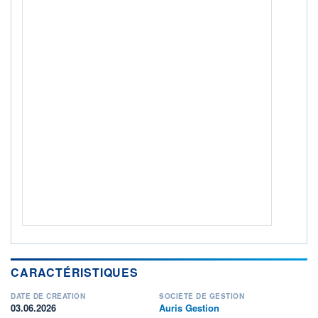
6M / 31.07.26
NOTATION MORNINGSTAR ⁽¹⁾
RISQUE DU FONDS (SRI)
0
/7
+ PORTEFEUILLE
+ LISTE
CARACTÉRISTIQUES
DATE DE CRÉATION
SOCIÉTÉ DE GESTION
03.06.2026
Auris Gestion