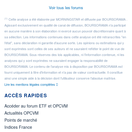
Voir tous les forums
(1)
Cette analyse a été élaborée par MORNINGSTAR et diffusée par BOURSORAMA .
Agissant exclusivement en qualité de canal de diffusion, BOURSORAMA n'a participé
en aucune manière à son élaboration ni exercé aucun pouvoir discrétionnaire quant à
sa sélection. Les informations contenues dans cette analyse ont été retranscrites "en
l'état", sans déclaration ni garantie d'aucune sorte. Les opinions ou estimations qui y
sont exprimées sont celles de ses auteurs et ne sauraient refléter le point de vue de
BOURSORAMA. Sous réserves des lois applicables, ni l'information contenue, ni les
analyses qui y sont exprimées ne sauraient engager la responsabilité de
BOURSORAMA. Le contenu de l'analyse mis à disposition par BOURSORAMA est
fourni uniquement à titre d'information et n'a pas de valeur contractuelle. Il constitue
ainsi une simple aide à la décision dont l'utilisateur conserve l'absolue maîtrise.
Lire les mentions légales complètes
ACCÈS RAPIDES
Accéder au forum ETF et OPCVM
Actualités OPCVM
Points de marché
Indices France