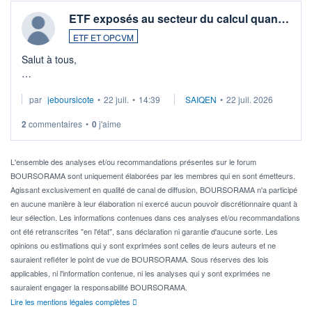
ETF exposés au secteur du calcul quan…
ETF ET OPCVM
Salut à tous,
Je cherche à investir sur le secteur du calcul quantique, mais
par
jeboursicote
•
22 juil.
•
14:39
SAIQEN
•
22 juil. 2026
via un ETF plutôt que des actions individuelles.
2
commentaires
•
0
j'aime
Idéalement, je voudrais qu'il soit éligible au PEA.
Pour l' ...
L'ensemble des analyses et/ou recommandations présentes sur le forum
BOURSORAMA sont uniquement élaborées par les membres qui en sont émetteurs.
Agissant exclusivement en qualité de canal de diffusion, BOURSORAMA n'a participé
en aucune manière à leur élaboration ni exercé aucun pouvoir discrétionnaire quant à
leur sélection. Les informations contenues dans ces analyses et/ou recommandations
ont été retranscrites "en l'état", sans déclaration ni garantie d'aucune sorte. Les
opinions ou estimations qui y sont exprimées sont celles de leurs auteurs et ne
sauraient refléter le point de vue de BOURSORAMA. Sous réserves des lois
applicables, ni l'information contenue, ni les analyses qui y sont exprimées ne
sauraient engager la responsabilité BOURSORAMA.
Lire les mentions légales complètes