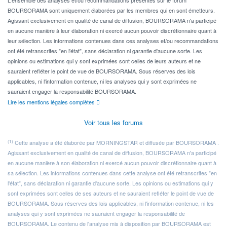
BOURSORAMA sont uniquement élaborées par les membres qui en sont émetteurs.
Agissant exclusivement en qualité de canal de diffusion, BOURSORAMA n'a participé
en aucune manière à leur élaboration ni exercé aucun pouvoir discrétionnaire quant à
leur sélection. Les informations contenues dans ces analyses et/ou recommandations
ont été retranscrites "en l'état", sans déclaration ni garantie d'aucune sorte. Les
opinions ou estimations qui y sont exprimées sont celles de leurs auteurs et ne
sauraient refléter le point de vue de BOURSORAMA. Sous réserves des lois
applicables, ni l'information contenue, ni les analyses qui y sont exprimées ne
sauraient engager la responsabilité BOURSORAMA.
Lire les mentions légales complètes
Voir tous les forums
(1)
Cette analyse a été élaborée par MORNINGSTAR et diffusée par BOURSORAMA .
Agissant exclusivement en qualité de canal de diffusion, BOURSORAMA n'a participé
en aucune manière à son élaboration ni exercé aucun pouvoir discrétionnaire quant à
sa sélection. Les informations contenues dans cette analyse ont été retranscrites "en
l'état", sans déclaration ni garantie d'aucune sorte. Les opinions ou estimations qui y
sont exprimées sont celles de ses auteurs et ne sauraient refléter le point de vue de
BOURSORAMA. Sous réserves des lois applicables, ni l'information contenue, ni les
analyses qui y sont exprimées ne sauraient engager la responsabilité de
BOURSORAMA. Le contenu de l'analyse mis à disposition par BOURSORAMA est