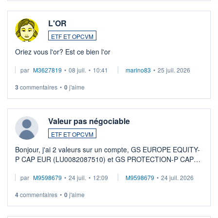
L'OR
ETF ET OPCVM
Oriez vous l'or? Est ce bien l'or
par
M3627819
•
08 juil.
•
10:41
marino83
•
25 juil. 2026
3
commentaires
•
0
j'aime
Valeur pas négociable
ETF ET OPCVM
Bonjour, j'ai 2 valeurs sur un compte, GS EUROPE EQUITY-
P CAP EUR (LU0082087510) et GS PROTECTION-P CAP
EUR (LU0546913194), que je souhaite vendre. Lorsque je
par
M9598679
•
24 juil.
•
12:09
M9598679
•
24 juil. 2026
veux procéder à la vente, on me signale ...
4
commentaires
•
0
j'aime