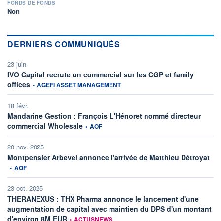
FONDS DE FONDS
Non
DERNIERS COMMUNIQUÉS
23 juin
IVO Capital recrute un commercial sur les CGP et family
information fournie par
offices
•
AGEFI ASSET MANAGEMENT
18 févr.
Mandarine Gestion : François L'Hénoret nommé directeur
information fournie par
commercial Wholesale
•
AOF
20 nov. 2025
info
Montpensier Arbevel annonce l'arrivée de Matthieu Détroyat
•
AOF
23 oct. 2025
THERANEXUS : THX Pharma annonce le lancement d'une
augmentation de capital avec maintien du DPS d'un montant
information fournie par
d'environ 8M EUR
•
ACTUSNEWS