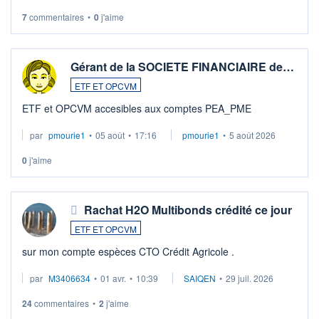
7
commentaires
•
0
j'aime
Gérant de la SOCIETE FINANCIAIRE de…
ETF ET OPCVM
ETF et OPCVM accesibles aux comptes PEA_PME
par
pmourie1
•
05 août
•
17:16
pmourie1
•
5 août 2026
0
j'aime
Rachat H2O Multibonds crédité ce jour
ETF ET OPCVM
sur mon compte espèces CTO Crédit Agricole .
par
M3406634
•
01 avr.
•
10:39
SAIQEN
•
29 juil. 2026
24
commentaires
•
2
j'aime