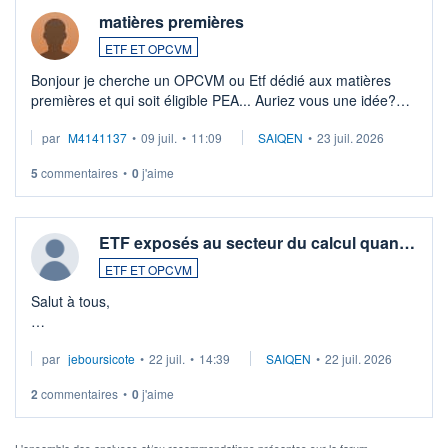
matières premières
ETF ET OPCVM
Bonjour je cherche un OPCVM ou Etf dédié aux matières
premières et qui soit éligible PEA... Auriez vous une idée?
Merci de vos conseils
par
M4141137
•
09 juil.
•
11:09
SAIQEN
•
23 juil. 2026
5
commentaires
•
0
j'aime
ETF exposés au secteur du calcul quan…
ETF ET OPCVM
Salut à tous,
Je cherche à investir sur le secteur du calcul quantique, mais
par
jeboursicote
•
22 juil.
•
14:39
SAIQEN
•
22 juil. 2026
via un ETF plutôt que des actions individuelles.
2
commentaires
•
0
j'aime
Idéalement, je voudrais qu'il soit éligible au PEA.
Pour l' ...
L'ensemble des analyses et/ou recommandations présentes sur le forum