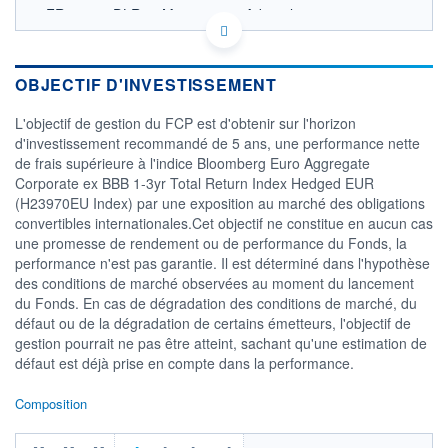
FR001400DLR4 - Montpensier Arbevel
OPCVM DERNIER COURS CONNU AU 05/08/2026
Consulter le prospectus / DIC
OBJECTIF D'INVESTISSEMENT
310
L'objectif de gestion du FCP est d'obtenir sur l'horizon
300
d'investissement recommandé de 5 ans, une performance nette
de frais supérieure à l'indice Bloomberg Euro Aggregate
290
Corporate ex BBB 1-3yr Total Return Index Hedged EUR
280
(H23970EU Index) par une exposition au marché des obligations
03/12
02/04
convertibles internationales.Cet objectif ne constitue en aucun cas
une promesse de rendement ou de performance du Fonds, la
CATÉGORIE MORNINGSTAR
performance n'est pas garantie. Il est déterminé dans l'hypothèse
Allocation Autres
des conditions de marché observées au moment du lancement
du Fonds. En cas de dégradation des conditions de marché, du
FONDS PARTENAIRES
TARIFS PRIVILÉGIÉS
0%
défaut ou de la dégradation de certains émetteurs, l'objectif de
gestion pourrait ne pas être atteint, sachant qu'une estimation de
ÉLIGIBILITÉ
défaut est déjà prise en compte dans la performance.
PEA
PEA-PME
BOURSOVIE LUX
BOURSOVIE
CTO BUSINESS
Composition
Non éligible Boursobank