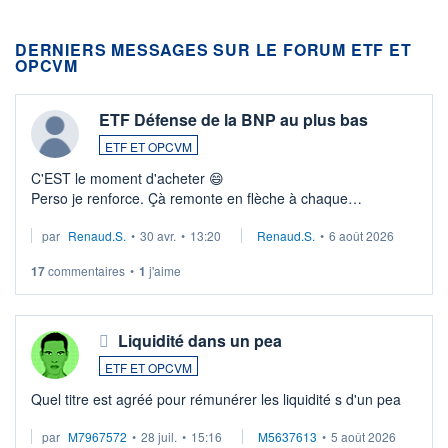
DERNIERS MESSAGES SUR LE FORUM ETF ET
OPCVM
ETF Défense de la BNP au plus bas
ETF ET OPCVM
C'EST le moment d'acheter 😄​
Perso je renforce. Çà remonte en flèche à chaque
suspission d'accord dans.la guerre du moyen-orient.
par
Renaud.S.
•
30 avr.
•
13:20
Renaud.S.
•
6 août 2026
Investissement long terme tip top pour sa retraite.
LU3 ...
17
commentaires
•
1
j'aime
Liquidité dans un pea
ETF ET OPCVM
Quel titre est agréé pour rémunérer les liquidité s d'un pea
par
M7967572
•
28 juil.
•
15:16
M5637613
•
5 août 2026