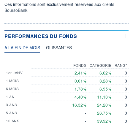
Ces informations sont exclusivement réservées aux clients
BoursoBank.
PERFORMANCES DU FONDS
A LA FIN DE MOIS
GLISSANTES
FONDS
CATEGORIE
RANG*
2,41%
6,62%
0
1er JANV.
0,01%
3,28%
0
1 MOIS
1,78%
6,95%
0
6 MOIS
4,40%
11,13%
0
1 AN
16,32%
24,20%
0
3 ANS
-
26,75%
0
5 ANS
-
39,92%
0
10 ANS