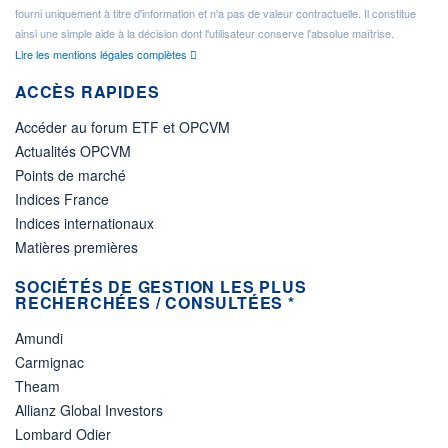
fourni uniquement à titre d'information et n'a pas de valeur contractuelle. Il constitue
ainsi une simple aide à la décision dont l'utilisateur conserve l'absolue maîtrise.
Lire les mentions légales complètes
ACCÈS RAPIDES
Accéder au forum ETF et OPCVM
Actualités OPCVM
Points de marché
Indices France
Indices internationaux
Matières premières
SOCIÉTÉS DE GESTION LES PLUS
RECHERCHÉES / CONSULTÉES *
Amundi
Carmignac
Theam
Allianz Global Investors
Lombard Odier