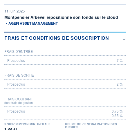
11 juin 2025
informa
Montpensier Arbevel repositionne son fonds sur le cloud
•
AGEFI ASSET MANAGEMENT
FRAIS ET CONDITIONS DE SOUSCRIPTION
FRAIS D'ENTRÉE
PROSPECTUS
7 %
FRAIS DE SORTIE
2 %
FRAIS COURANT
dont frais de gestion
0,75 %
0,65 %
SOUSCRIPTION MIN. INITIALE
HEURE DE CENTRALISATION DES
ORDRES
1 PART