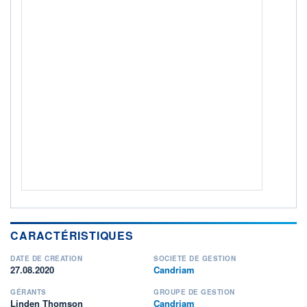
ACTIF NET (EUR)
1 702M / 31.07.26
NOTATION MORNINGSTAR ⁽¹⁾
RISQUE DU FONDS (SRI)
5
/7
+ PORTEFEUILLE
+ LISTE
CARACTÉRISTIQUES
DATE DE CRÉATION
SOCIÉTÉ DE GESTION
27.08.2020
Candriam
GÉRANTS
GROUPE DE GESTION
Linden Thomson
Candriam