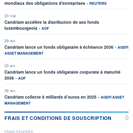
information fournie par
mondiaux des obligations d'entreprises
•
REUTERS
20 mai
Candriam accélère la distribution de ses fonds
information fournie par
luxembourgeois
•
AOF
29 avr.
information 
Candriam lance un fonds obligataire à échéance 2036
•
AGEFI
ASSET MANAGEMENT
23 avr.
Candriam lance un fonds obligataire corporate à maturité
information fournie par
2036
•
AOF
06 avr.
information fournie par
Candriam collecte 6 milliards d’euros en 2025
•
AGEFI ASSET
MANAGEMENT
FRAIS ET CONDITIONS DE SOUSCRIPTION
FRAIS D'ENTRÉE
PROSPECTUS