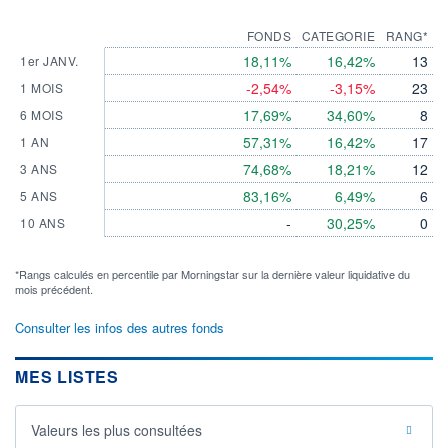
FONDS
CATEGORIE
RANG*
18,11%
16,42%
13
1er JANV.
-2,54%
-3,15%
23
1 MOIS
17,69%
34,60%
8
6 MOIS
57,31%
16,42%
17
1 AN
74,68%
18,21%
12
3 ANS
83,16%
6,49%
6
5 ANS
-
30,25%
0
10 ANS
*Rangs calculés en percentile par Morningstar sur la dernière valeur liquidative du
mois précédent.
Consulter les infos des autres fonds
MES LISTES
Valeurs les plus consultées