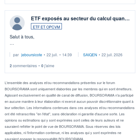
ETF exposés au secteur du calcul quan…
ETF ET OPCVM
Salut à tous,
Je cherche à investir sur le secteur du calcul quantique, mais
par
jeboursicote
•
22 juil.
•
14:39
SAIQEN
•
22 juil. 2026
via un ETF plutôt que des actions individuelles.
2
commentaires
•
0
j'aime
Idéalement, je voudrais qu'il soit éligible au PEA.
Pour l' ...
L'ensemble des analyses et/ou recommandations présentes sur le forum
BOURSORAMA sont uniquement élaborées par les membres qui en sont émetteurs.
Agissant exclusivement en qualité de canal de diffusion, BOURSORAMA n'a participé
en aucune manière à leur élaboration ni exercé aucun pouvoir discrétionnaire quant à
leur sélection. Les informations contenues dans ces analyses et/ou recommandations
ont été retranscrites "en l'état", sans déclaration ni garantie d'aucune sorte. Les
opinions ou estimations qui y sont exprimées sont celles de leurs auteurs et ne
sauraient refléter le point de vue de BOURSORAMA. Sous réserves des lois
applicables, ni l'information contenue, ni les analyses qui y sont exprimées ne
sauraient engager la responsabilité BOURSORAMA.