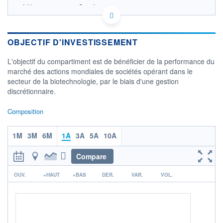
LU2026682919 - Candriam
OPCVM DERNIER COURS CONNU AU 06/08/2026
Consulter le prospectus / DIC
OBJECTIF D'INVESTISSEMENT
4 000
L'objectif du compartiment est de bénéficier de la performance du
3 000
marché des actions mondiales de sociétés opérant dans le
secteur de la biotechnologie, par le biais d'une gestion
2 000
discrétionnaire.
1 000
03/12
08/04
Composition
CATÉGORIE MORNINGSTAR
Actions Secteur
1M
3M
6M
1A
3A
5A
10A
Biotechnologie
Compare
FONDS PARTENAIRES
TARIFS PRIVILÉGIÉS
0%
r
OUV.
+HAUT
+BAS
DER.
VAR.
VOL.
ÉLIGIBILITÉ
PEA
PEA-PME
BOURSOVIE LUX
BOURSOVIE
CTO BUSINESS
Non éligible Boursobank