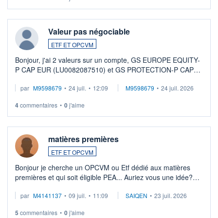
Valeur pas négociable
ETF ET OPCVM
Bonjour, j'ai 2 valeurs sur un compte, GS EUROPE EQUITY-
P CAP EUR (LU0082087510) et GS PROTECTION-P CAP
EUR (LU0546913194), que je souhaite vendre. Lorsque je
par
M9598679
•
24 juil.
•
12:09
M9598679
•
24 juil. 2026
veux procéder à la vente, on me signale ...
4
commentaires
•
0
j'aime
matières premières
ETF ET OPCVM
Bonjour je cherche un OPCVM ou Etf dédié aux matières
premières et qui soit éligible PEA... Auriez vous une idée?
Merci de vos conseils
par
M4141137
•
09 juil.
•
11:09
SAIQEN
•
23 juil. 2026
5
commentaires
•
0
j'aime