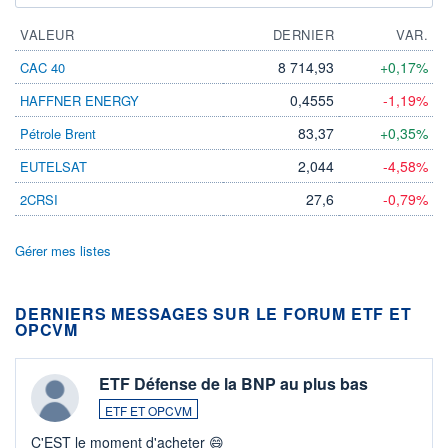
VALEUR
DERNIER
VAR.
8 714,93
+0,17%
CAC 40
0,4555
-1,19%
HAFFNER ENERGY
83,37
+0,35%
Pétrole Brent
2,044
-4,58%
EUTELSAT
27,6
-0,79%
2CRSI
Gérer mes listes
DERNIERS MESSAGES SUR LE FORUM ETF ET
OPCVM
ETF Défense de la BNP au plus bas
ETF ET OPCVM
C'EST le moment d'acheter 😄​