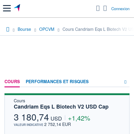
Menu
Connexion
Bourse
OPCVM
Cours Candriam Eqs L Biotech V2 U
COURS
PERFORMANCES ET RISQUES
Cours
COMPOSITION
Candriam Eqs L Biotech V2 USD Cap
ACTUALITÉS
3 180,74
+1,42%
USD
FORUM
2 752,14 EUR
VALEUR INDICATIVE
HISTORIQUE