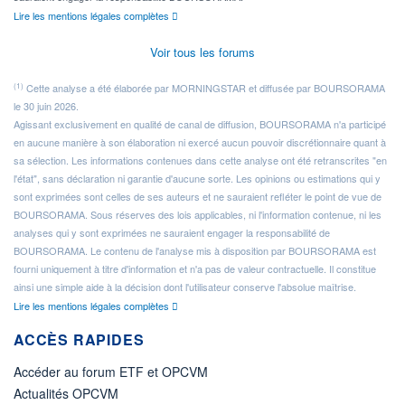
Lire les mentions légales complètes
Voir tous les forums
(1)
Cette analyse a été élaborée par MORNINGSTAR et diffusée par BOURSORAMA
le 30 juin 2026.
Agissant exclusivement en qualité de canal de diffusion, BOURSORAMA n'a participé
en aucune manière à son élaboration ni exercé aucun pouvoir discrétionnaire quant à
sa sélection. Les informations contenues dans cette analyse ont été retranscrites "en
l'état", sans déclaration ni garantie d'aucune sorte. Les opinions ou estimations qui y
sont exprimées sont celles de ses auteurs et ne sauraient refléter le point de vue de
BOURSORAMA. Sous réserves des lois applicables, ni l'information contenue, ni les
analyses qui y sont exprimées ne sauraient engager la responsabilité de
BOURSORAMA. Le contenu de l'analyse mis à disposition par BOURSORAMA est
fourni uniquement à titre d'information et n'a pas de valeur contractuelle. Il constitue
ainsi une simple aide à la décision dont l'utilisateur conserve l'absolue maîtrise.
Lire les mentions légales complètes
ACCÈS RAPIDES
Accéder au forum ETF et OPCVM
Actualités OPCVM