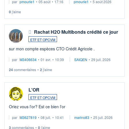
par
pmourie1
•
05 août
•
17:16
pmourie1
•
5 août 2026
0
j'aime
Rachat H2O Multibonds crédité ce jour
ETF ET OPCVM
sur mon compte espèces CTO Crédit Agricole .
par
M3406634
•
01 avr.
•
10:39
SAIQEN
•
29 juil. 2026
24
commentaires
•
2
j'aime
L'OR
ETF ET OPCVM
Oriez vous l'or? Est ce bien l'or
par
M3627819
•
08 juil.
•
10:41
marino83
•
25 juil. 2026
3
commentaires
•
0
j'aime