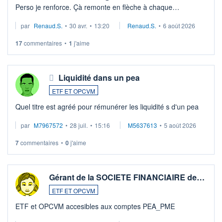
Perso je renforce. Çà remonte en flèche à chaque
suspission d'accord dans.la guerre du moyen-orient.
par
Renaud.S.
•
30 avr.
•
13:20
Renaud.S.
•
6 août 2026
Investissement long terme tip top pour sa retraite.
LU3 ...
17
commentaires
•
1
j'aime
Liquidité dans un pea
ETF ET OPCVM
Quel titre est agréé pour rémunérer les liquidité s d'un pea
par
M7967572
•
28 juil.
•
15:16
M5637613
•
5 août 2026
7
commentaires
•
0
j'aime
Gérant de la SOCIETE FINANCIAIRE de…
ETF ET OPCVM
ETF et OPCVM accesibles aux comptes PEA_PME