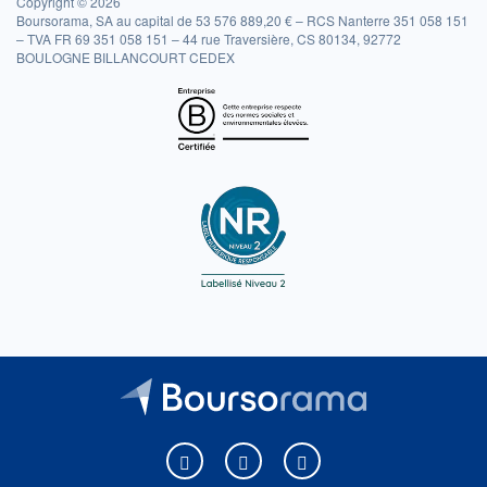
Copyright © 2026
Boursorama, SA au capital de 53 576 889,20 € – RCS Nanterre 351 058 151
– TVA FR 69 351 058 151 – 44 rue Traversière, CS 80134, 92772
BOULOGNE BILLANCOURT CEDEX
Boursorama sur Facebook
Boursorama sur X
Boursorama sur Youtu