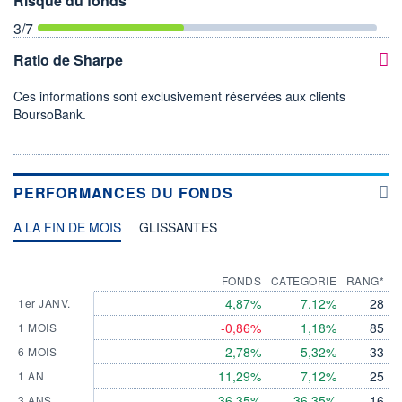
Risque du fonds
3
/7
Ratio de Sharpe
Ces informations sont exclusivement réservées aux clients
BoursoBank.
PERFORMANCES DU FONDS
A LA FIN DE MOIS
GLISSANTES
FONDS
CATEGORIE
RANG*
4,87%
7,12%
28
1er JANV.
-0,86%
1,18%
85
1 MOIS
2,78%
5,32%
33
6 MOIS
11,29%
7,12%
25
1 AN
36,35%
36,35%
16
3 ANS