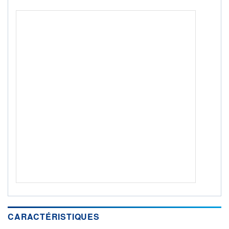
ACTIF NET (EUR)
1 638M / 31.07.26
NOTATION MORNINGSTAR ⁽¹⁾
RISQUE DU FONDS (SRI)
3
/7
+ PORTEFEUILLE
+ LISTE
CARACTÉRISTIQUES