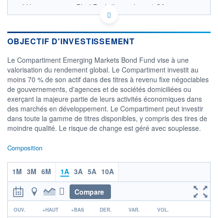
LU1408527916 - BlackRock (Luxembourg) SA
OPCVM DERNIER COURS CONNU AU 06/08/2026
Consulter le prospectus / DIC
OBJECTIF D'INVESTISSEMENT
7,8
Le Compartiment Emerging Markets Bond Fund vise à une
7,6
valorisation du rendement global. Le Compartiment investit au
7,4
moins 70 % de son actif dans des titres à revenu fixe négociables
7,2
de gouvernements, d'agences et de sociétés domiciliées ou
7,0
exerçant la majeure partie de leurs activités économiques dans
04/12
08/04
des marchés en développement. Le Compartiment peut investir
dans toute la gamme de titres disponibles, y compris des tires de
CATÉGORIE MORNINGSTAR
moindre qualité. Le risque de change est géré avec souplesse.
Global Emerging Markets
Bond - GBP Hedged
Composition
FONDS PARTENAIRES
TARIFS PRIVILÉGIÉS
0%
1M
3M
6M
1A
3A
5A
10A
ÉLIGIBILITÉ
PEA
PEA-PME
BOURSOVIE LUX
BOURSOVIE
Compare
CTO BUSINESS
r
Non éligible Boursobank
OUV.
+HAUT
+BAS
DER.
VAR.
VOL.