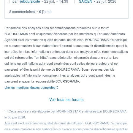
par
jeboursicote
•
22 juil.
•
14:39
SAIQEN
•
22 juil. 2026
via un ETF plutôt que des actions individuelles.
2
commentaires
•
0
j'aime
Idéalement, je voudrais qu'il soit éligible au PEA.
Pour l' ...
L'ensemble des analyses et/ou recommandations présentes sur le forum
BOURSORAMA sont uniquement élaborées par les membres qui en sont émetteurs.
Agissant exclusivement en qualité de canal de diffusion, BOURSORAMA n'a participé
en aucune manière à leur élaboration ni exercé aucun pouvoir discrétionnaire quant à
leur sélection. Les informations contenues dans ces analyses et/ou recommandations
ont été retranscrites "en l'état", sans déclaration ni garantie d'aucune sorte. Les
opinions ou estimations qui y sont exprimées sont celles de leurs auteurs et ne
sauraient refléter le point de vue de BOURSORAMA. Sous réserves des lois
applicables, ni l'information contenue, ni les analyses qui y sont exprimées ne
sauraient engager la responsabilité BOURSORAMA.
Lire les mentions légales complètes
Voir tous les forums
(1)
Cette analyse a été élaborée par MORNINGSTAR et diffusée par BOURSORAMA
le 30 juin 2026.
Agissant exclusivement en qualité de canal de diffusion, BOURSORAMA n'a participé
en aucune manière à son élaboration ni exercé aucun pouvoir discrétionnaire quant à