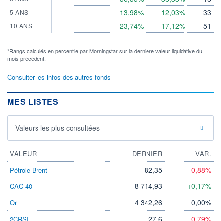
13,98%
12,03%
33
5 ANS
23,74%
17,12%
51
10 ANS
*Rangs calculés en percentile par Morningstar sur la dernière valeur liquidative du
mois précédent.
Consulter les infos des autres fonds
MES LISTES
Valeurs les plus consultées
VALEUR
DERNIER
VAR.
82,35
-0,88%
Pétrole Brent
8 714,93
+0,17%
CAC 40
4 342,26
0,00%
Or
27,6
-0,79%
2CRSI