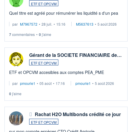
ETF ET OPCVM
Quel titre est agréé pour rémunérer les liquidité s d'un pea
par
M7967572
•
28 juil.
•
15:16
M5637613
•
5 août 2026
7
commentaires
•
0
j'aime
Gérant de la SOCIETE FINANCIAIRE de…
ETF ET OPCVM
ETF et OPCVM accesibles aux comptes PEA_PME
par
pmourie1
•
05 août
•
17:16
pmourie1
•
5 août 2026
0
j'aime
Rachat H2O Multibonds crédité ce jour
ETF ET OPCVM
sur mon compte espèces CTO Crédit Agricole .