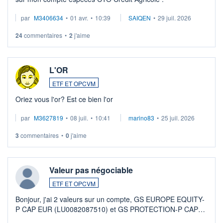
par
M3406634
•
01 avr.
•
10:39
SAIQEN
•
29 juil. 2026
24
commentaires
•
2
j'aime
L'OR
ETF ET OPCVM
Oriez vous l'or? Est ce bien l'or
par
M3627819
•
08 juil.
•
10:41
marino83
•
25 juil. 2026
3
commentaires
•
0
j'aime
Valeur pas négociable
ETF ET OPCVM
Bonjour, j'ai 2 valeurs sur un compte, GS EUROPE EQUITY-
P CAP EUR (LU0082087510) et GS PROTECTION-P CAP
EUR (LU0546913194), que je souhaite vendre. Lorsque je