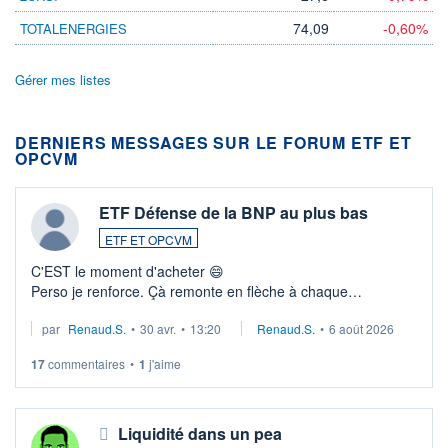
74,09
-0,60%
TOTALENERGIES
Gérer mes listes
DERNIERS MESSAGES SUR LE FORUM ETF ET
OPCVM
ETF Défense de la BNP au plus bas
ETF ET OPCVM
C'EST le moment d'acheter 😄​
Perso je renforce. Çà remonte en flèche à chaque
suspission d'accord dans.la guerre du moyen-orient.
par
Renaud.S.
•
30 avr.
•
13:20
Renaud.S.
•
6 août 2026
Investissement long terme tip top pour sa retraite.
LU3 ...
17
commentaires
•
1
j'aime
Liquidité dans un pea