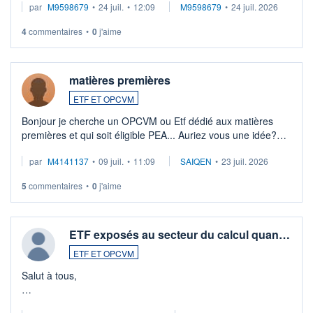
par
M9598679
•
24 juil.
•
12:09
M9598679
•
24 juil. 2026
veux procéder à la vente, on me signale ...
4
commentaires
•
0
j'aime
matières premières
ETF ET OPCVM
Bonjour je cherche un OPCVM ou Etf dédié aux matières
premières et qui soit éligible PEA... Auriez vous une idée?
Merci de vos conseils
par
M4141137
•
09 juil.
•
11:09
SAIQEN
•
23 juil. 2026
5
commentaires
•
0
j'aime
ETF exposés au secteur du calcul quan…
ETF ET OPCVM
Salut à tous,
Je cherche à investir sur le secteur du calcul quantique, mais