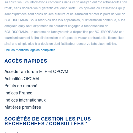
sa sélection. Les informations contenues dans cette analyse ont été retranscrites "en
l'état", sans déclaration ni garantie d'aucune sorte. Les opinions ou estimations qui y
sont exprimées sont celles de ses auteurs et ne sauraient refléter le point de vue de
BOURSORAMA. Sous réserves des lois applicables, ni l'information contenue, ni les
analyses qui y sont exprimées ne sauraient engager la responsabilité de
BOURSORAMA. Le contenu de l'analyse mis à disposition par BOURSORAMA est
fourni uniquement à titre d'information et n'a pas de valeur contractuelle. Il constitue
ainsi une simple aide à la décision dont l'utilisateur conserve l'absolue maîtrise.
Lire les mentions légales complètes
ACCÈS RAPIDES
Accéder au forum ETF et OPCVM
Actualités OPCVM
Points de marché
Indices France
Indices internationaux
Matières premières
SOCIÉTÉS DE GESTION LES PLUS
RECHERCHÉES / CONSULTÉES *