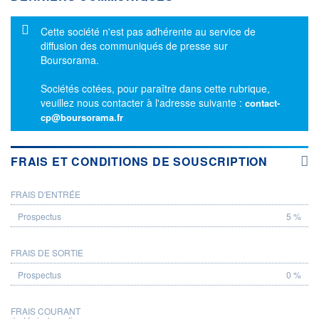
Message d'information
Cette société n'est pas adhérente au service de
diffusion des communiqués de presse sur
Boursorama.
Sociétés cotées, pour paraître dans cette rubrique,
veuillez nous contacter à l'adresse suivante :
contact-
cp@boursorama.fr
FRAIS ET CONDITIONS DE SOUSCRIPTION
FRAIS D'ENTRÉE
PROSPECTUS
5 %
FRAIS DE SORTIE
0 %
FRAIS COURANT