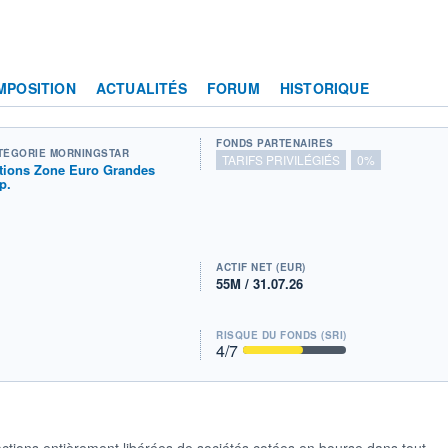
MPOSITION
ACTUALITÉS
FORUM
HISTORIQUE
FONDS PARTENAIRES
TÉGORIE MORNINGSTAR
TARIFS PRIVILÉGIÉS
0%
tions Zone Euro Grandes
p.
ACTIF NET (EUR)
55M / 31.07.26
RISQUE DU FONDS (SRI)
4
/7
actions entièrement libérées de sociétés cotées en bourse dans tout