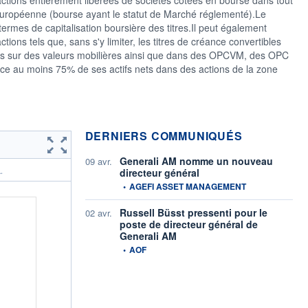
uropéenne (bourse ayant le statut de Marché réglementé).Le
ermes de capitalisation boursière des titres.Il peut également
actions tels que, sans s'y limiter, les titres de créance convertibles
rants sur des valeurs mobilières ainsi que dans des OPCVM, des OPC
e au moins 75% de ses actifs nets dans des actions de la zone
DERNIERS COMMUNIQUÉS
Generali AM nomme un nouveau
09 avr.
directeur général
.
information fournie par
•
AGEFI ASSET MANAGEMENT
Russell Büsst pressenti pour le
02 avr.
poste de directeur général de
Generali AM
information fournie par
•
AOF