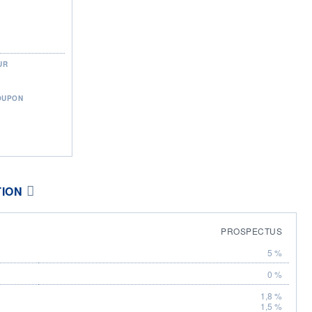
UR
OUPON
TION
PROSPECTUS
5 %
0 %
1,8 %
1,5 %