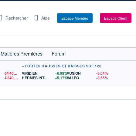
Rechercher
Aide
Espace Membre
Espace Client
Matières Premières
Forum
+ FORTES HAUSSES ET BAISSES SBF 120
64 408,71
$US
VIRIDIEN
+6,99%
VUSION
-5,04%
4 240,43
$US
HERMES INTL
+5,17%
VALEO
-3,55%