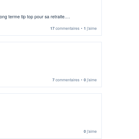
ng terme tip top pour sa retraite.
17
commentaires
•
1
j'aime
7
commentaires
•
0
j'aime
0
j'aime