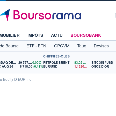
MOBILIER
IMPÔTS
ACTU
BOURSOBANK
 de Bourse
ETF - ETN
OPCVM
Taux
Devises
CHIFFRES-CLÉS
NASDAQ DEC26
29 797,25
0,00%
PÉTROLE BRENT
83,02
$US
BITCOIN / USD
 AUG 26
8 718,00
+0,41%
EUR/USD
1,1520
$US
ONCE D'OR
ro Equity D EUR Inc