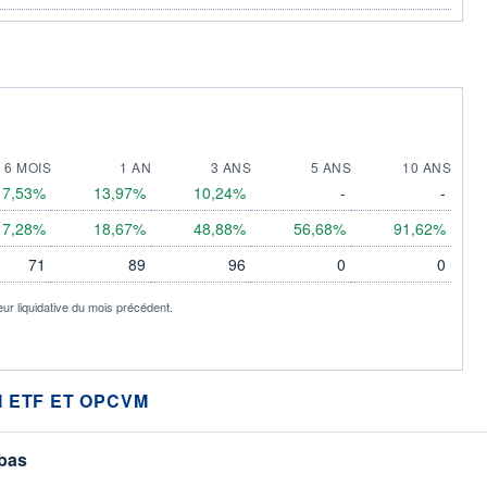
6 MOIS
1 AN
3 ANS
5 ANS
10 ANS
17,53%
13,97%
10,24%
-
-
7,28%
18,67%
48,88%
56,68%
91,62%
71
89
96
0
0
eur liquidative du mois précédent.
 ETF ET OPCVM
 bas