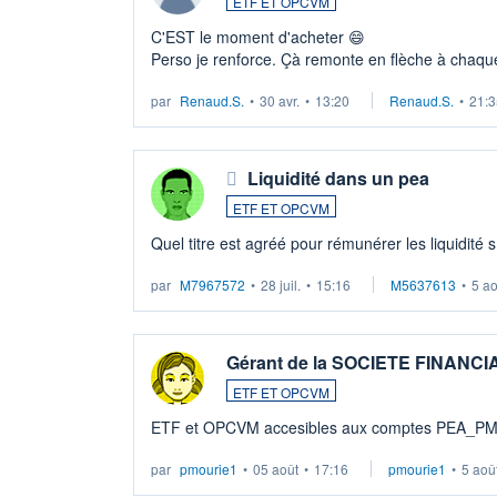
ETF ET OPCVM
C'EST le moment d'acheter 😄​
Perso je renforce. Çà remonte en flèche à chaque
LU3 ...
par
Renaud.S.
•
30 avr.
•
13:20
Renaud.S.
•
21:3
Liquidité dans un pea
ETF ET OPCVM
Quel titre est agréé pour rémunérer les liquidité 
par
M7967572
•
28 juil.
•
15:16
M5637613
•
5 a
Gérant de la SOCIETE FINANC
ETF ET OPCVM
ETF et OPCVM accesibles aux comptes PEA_P
par
pmourie1
•
05 août
•
17:16
pmourie1
•
5 aoû