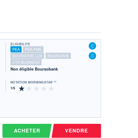
ÉLIGIBILITÉ
PEA
PEA-PME
BOURSOVIE LUX
BOURSOVIE
CTO BUSINESS
Non éligible Boursobank
NOTATION MORNINGSTAR ⁽¹⁾
ACHETER
VENDRE