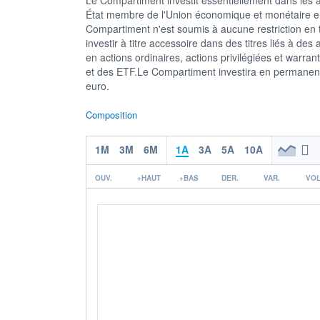
État membre de l'Union économique et monétaire e
Compartiment n'est soumis à aucune restriction en t
investir à titre accessoire dans des titres liés à des 
en actions ordinaires, actions privilégiées et war
et des ETF.Le Compartiment investira en permanenc
euro.
Composition
1M
3M
6M
1A
3A
5A
10A
OUV.
+HAUT
+BAS
DER.
VAR.
VOL