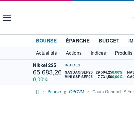
Menu
BOURSE
ÉPARGNE
BUDGET
IM
Actualités
Actions
Indices
Produits
Nikkei 225
INDICES
65 683,26
NASDAQ SEP26
29 504,25
0,00%
MINI S&P SEP26
7 731,50
0,00%
CAC
0,00%
Bourse
OPCVM
Cours Generali IS Eu