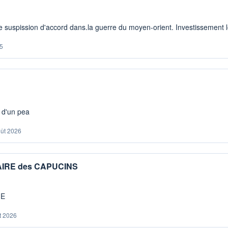
 suspission d'accord dans.la guerre du moyen-orient. Investissement lo
5
s d'un pea
oût 2026
IAIRE des CAPUCINS
ME
t 2026