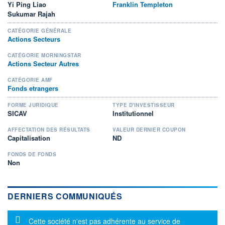
Yi Ping Liao
Franklin Templeton
Sukumar Rajah
CATÉGORIE GÉNÉRALE
Actions Secteurs
CATÉGORIE MORNINGSTAR
Actions Secteur Autres
CATÉGORIE AMF
Fonds etrangers
FORME JURIDIQUE
TYPE D'INVESTISSEUR
SICAV
Institutionnel
AFFECTATION DES RÉSULTATS
VALEUR DERNIER COUPON
Capitalisation
ND
FONDS DE FONDS
Non
DERNIERS COMMUNIQUÉS
Message d'information
Cette société n'est pas adhérente au service de