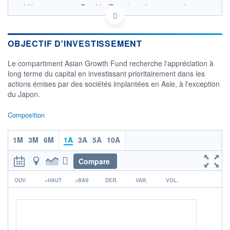
LU0543330640 - Franklin Templeton International
Services S.à r.l.
OPCVM DERNIER COURS CONNU AU 05/08/2026
Consulter le prospectus / DIC
OBJECTIF D'INVESTISSEMENT
20
Le compartiment Asian Growth Fund recherche l'appréciation à
long terme du capital en investissant prioritairement dans les
actions émises par des sociétés implantées en Asie, à l'exception
15
du Japon.
10
Composition
04/12
08/04
1M
3M
6M
1A
3A
5A
10A
CATÉGORIE MORNINGSTAR
Actions Secteur Autres
Compare
FONDS PARTENAIRES
TARIFS PRIVILÉGIÉS
0%
r
OUV.
+HAUT
+BAS
DER.
VAR.
VOL.
ÉLIGIBILITÉ
PEA
PEA-PME
BOURSOVIE LUX
BOURSOVIE
CTO BUSINESS
Non éligible Boursobank