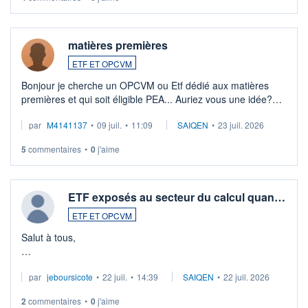
matières premières
ETF ET OPCVM
Bonjour je cherche un OPCVM ou Etf dédié aux matières
premières et qui soit éligible PEA... Auriez vous une idée?
Merci de vos conseils
par
M4141137
•
09 juil.
•
11:09
SAIQEN
•
23 juil. 2026
5
commentaires
•
0
j'aime
ETF exposés au secteur du calcul quan…
ETF ET OPCVM
Salut à tous,
Je cherche à investir sur le secteur du calcul quantique, mais
par
jeboursicote
•
22 juil.
•
14:39
SAIQEN
•
22 juil. 2026
via un ETF plutôt que des actions individuelles.
2
commentaires
•
0
j'aime
Idéalement, je voudrais qu'il soit éligible au PEA.