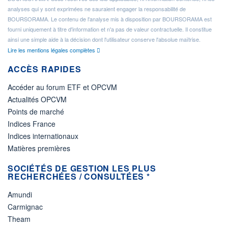
analyses qui y sont exprimées ne sauraient engager la responsabilité de
BOURSORAMA. Le contenu de l'analyse mis à disposition par BOURSORAMA est
fourni uniquement à titre d'information et n'a pas de valeur contractuelle. Il constitue
ainsi une simple aide à la décision dont l'utilisateur conserve l'absolue maîtrise.
Lire les mentions légales complètes
ACCÈS RAPIDES
Accéder au forum ETF et OPCVM
Actualités OPCVM
Points de marché
Indices France
Indices internationaux
Matières premières
SOCIÉTÉS DE GESTION LES PLUS
RECHERCHÉES / CONSULTÉES *
Amundi
Carmignac
Theam