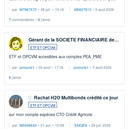
par
M7967572
•
28 juil.
•
15:16
M5637613
•
5 août 2026
7
commentaires
•
0
j'aime
Gérant de la SOCIETE FINANCIAIRE de…
ETF ET OPCVM
ETF et OPCVM accesibles aux comptes PEA_PME
par
pmourie1
•
05 août
•
17:16
pmourie1
•
5 août 2026
0
j'aime
Rachat H2O Multibonds crédité ce jour
ETF ET OPCVM
sur mon compte espèces CTO Crédit Agricole .
par
M3406634
•
01 avr.
•
10:39
SAIQEN
•
29 juil. 2026