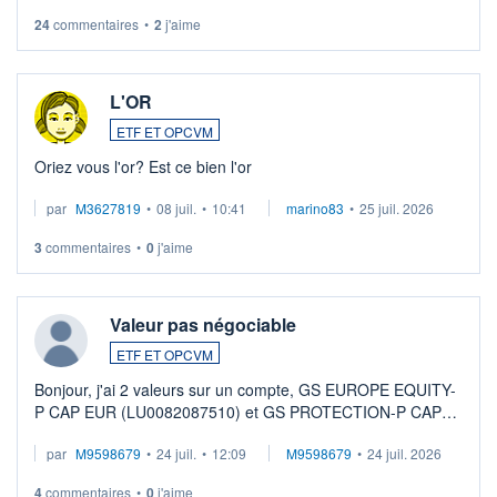
24
commentaires
•
2
j'aime
L'OR
ETF ET OPCVM
Oriez vous l'or? Est ce bien l'or
par
M3627819
•
08 juil.
•
10:41
marino83
•
25 juil. 2026
3
commentaires
•
0
j'aime
Valeur pas négociable
ETF ET OPCVM
Bonjour, j'ai 2 valeurs sur un compte, GS EUROPE EQUITY-
P CAP EUR (LU0082087510) et GS PROTECTION-P CAP
EUR (LU0546913194), que je souhaite vendre. Lorsque je
par
M9598679
•
24 juil.
•
12:09
M9598679
•
24 juil. 2026
veux procéder à la vente, on me signale ...
4
commentaires
•
0
j'aime