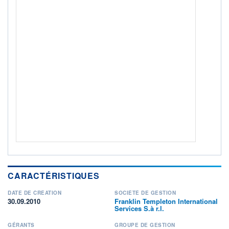
ACTIF NET (EUR)
1 517M / 31.05.25
NOTATION MORNINGSTAR ⁽¹⁾
RISQUE DU FONDS (SRI)
4
/7
+ PORTEFEUILLE
+ LISTE
CARACTÉRISTIQUES
DATE DE CRÉATION
SOCIÉTÉ DE GESTION
30.09.2010
Franklin Templeton International
Services S.à r.l.
GÉRANTS
GROUPE DE GESTION