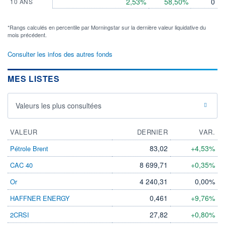
2,53%
58,50%
0
10 ANS
*Rangs calculés en percentile par Morningstar sur la dernière valeur liquidative du
mois précédent.
Consulter les infos des autres fonds
MES LISTES
Valeurs les plus consultées
VALEUR
DERNIER
VAR.
83,02
+4,53%
Pétrole Brent
8 699,71
+0,35%
CAC 40
4 240,31
0,00%
Or
0,461
+9,76%
HAFFNER ENERGY
27,82
+0,80%
2CRSI