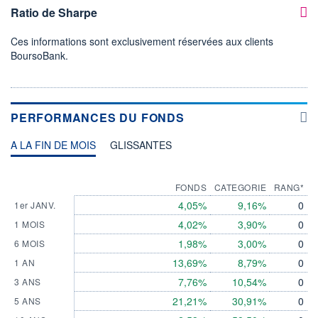
Ratio de Sharpe
Ces informations sont exclusivement réservées aux clients
BoursoBank.
PERFORMANCES DU FONDS
A LA FIN DE MOIS
GLISSANTES
FONDS
CATEGORIE
RANG*
4,05%
9,16%
0
1er JANV.
4,02%
3,90%
0
1 MOIS
1,98%
3,00%
0
6 MOIS
13,69%
8,79%
0
1 AN
7,76%
10,54%
0
3 ANS
21,21%
30,91%
0
5 ANS