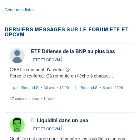
Gérer mes listes
DERNIERS MESSAGES SUR LE FORUM ETF ET
OPCVM
ETF Défense de la BNP au plus bas
ETF ET OPCVM
C'EST le moment d'acheter 😄​
Perso je renforce. Çà remonte en flèche à chaque
suspission d'accord dans.la guerre du moyen-orient.
par
Renaud.S.
•
30 avr.
•
13:20
Renaud.S.
•
6 août 2026
Investissement long terme tip top pour sa retraite.
LU3 ...
17
commentaires
•
1
j'aime
Liquidité dans un pea
ETF ET OPCVM
Quel titre est agréé pour rémunérer les liquidité s d'un pea