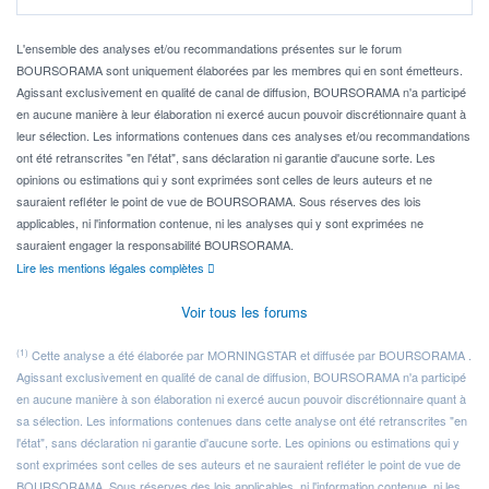
Pour l' ...
L'ensemble des analyses et/ou recommandations présentes sur le forum
BOURSORAMA sont uniquement élaborées par les membres qui en sont émetteurs.
Agissant exclusivement en qualité de canal de diffusion, BOURSORAMA n'a participé
en aucune manière à leur élaboration ni exercé aucun pouvoir discrétionnaire quant à
leur sélection. Les informations contenues dans ces analyses et/ou recommandations
ont été retranscrites "en l'état", sans déclaration ni garantie d'aucune sorte. Les
opinions ou estimations qui y sont exprimées sont celles de leurs auteurs et ne
sauraient refléter le point de vue de BOURSORAMA. Sous réserves des lois
applicables, ni l'information contenue, ni les analyses qui y sont exprimées ne
sauraient engager la responsabilité BOURSORAMA.
Lire les mentions légales complètes
Voir tous les forums
(1)
Cette analyse a été élaborée par MORNINGSTAR et diffusée par BOURSORAMA .
Agissant exclusivement en qualité de canal de diffusion, BOURSORAMA n'a participé
en aucune manière à son élaboration ni exercé aucun pouvoir discrétionnaire quant à
sa sélection. Les informations contenues dans cette analyse ont été retranscrites "en
l'état", sans déclaration ni garantie d'aucune sorte. Les opinions ou estimations qui y
sont exprimées sont celles de ses auteurs et ne sauraient refléter le point de vue de
BOURSORAMA. Sous réserves des lois applicables, ni l'information contenue, ni les