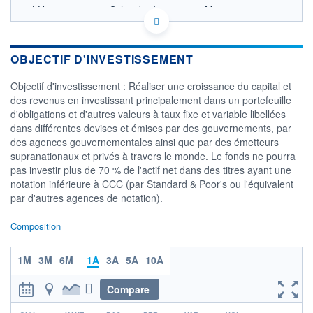
LU0532874335 - Schroder Investment Management
(Europe) S.A.
OPCVM DERNIER COURS CONNU AU 06/08/2026
Consulter le prospectus / DIC
OBJECTIF D'INVESTISSEMENT
90
Objectif d'investissement : Réaliser une croissance du capital et
des revenus en investissant principalement dans un portefeuille
85
d'obligations et d'autres valeurs à taux fixe et variable libellées
dans différentes devises et émises par des gouvernements, par
80
des agences gouvernementales ainsi que par des émetteurs
75
supranationaux et privés à travers le monde. Le fonds ne pourra
03/12
10/04
pas investir plus de 70 % de l'actif net dans des titres ayant une
notation inférieure à CCC (par Standard & Poor's ou l'équivalent
CATÉGORIE MORNINGSTAR
par d'autres agences de notation).
Obligations Autres
Composition
FONDS PARTENAIRES
TARIFS PRIVILÉGIÉS
0%
1M
3M
6M
1A
3A
5A
10A
ÉLIGIBILITÉ
PEA
PEA-PME
BOURSOVIE LUX
BOURSOVIE
Compare
CTO BUSINESS
Non éligible Boursobank
r