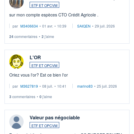
ETF ET OPCVM
sur mon compte espèces CTO Crédit Agricole .
par
M3406634
•
01 avr.
•
10:39
SAIQEN
•
29 juil. 2026
24
commentaires
•
2
j'aime
L'OR
ETF ET OPCVM
Oriez vous l'or? Est ce bien l'or
par
M3627819
•
08 juil.
•
10:41
marino83
•
25 juil. 2026
3
commentaires
•
0
j'aime
Valeur pas négociable
ETF ET OPCVM