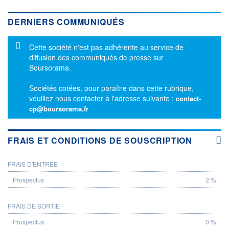
DERNIERS COMMUNIQUÉS
Message d'information
Cette société n'est pas adhérente au service de
diffusion des communiqués de presse sur
Boursorama.
Sociétés cotées, pour paraître dans cette rubrique,
veuillez nous contacter à l'adresse suivante :
contact-
cp@boursorama.fr
FRAIS ET CONDITIONS DE SOUSCRIPTION
FRAIS D'ENTRÉE
PROSPECTUS
2 %
FRAIS DE SORTIE
0 %