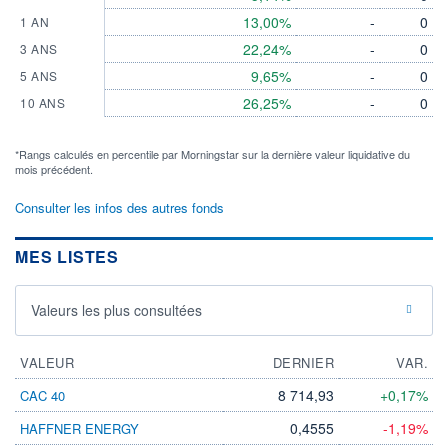
13,00%
-
0
1 AN
22,24%
-
0
3 ANS
9,65%
-
0
5 ANS
26,25%
-
0
10 ANS
*Rangs calculés en percentile par Morningstar sur la dernière valeur liquidative du
mois précédent.
Consulter les infos des autres fonds
MES LISTES
Valeurs les plus consultées
VALEUR
DERNIER
VAR.
8 714,93
+0,17%
CAC 40
0,4555
-1,19%
HAFFNER ENERGY