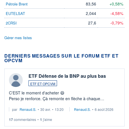
83,56
+0,58%
Pétrole Brent
2,044
-4,58%
EUTELSAT
27,6
-0,79%
2CRSI
Gérer mes listes
DERNIERS MESSAGES SUR LE FORUM ETF ET
OPCVM
ETF Défense de la BNP au plus bas
ETF ET OPCVM
C'EST le moment d'acheter 😄​
Perso je renforce. Çà remonte en flèche à chaque
suspission d'accord dans.la guerre du moyen-orient.
par
Renaud.S.
•
30 avr.
•
13:20
Renaud.S.
•
6 août 2026
Investissement long terme tip top pour sa retraite.
LU3 ...
17
commentaires
•
1
j'aime