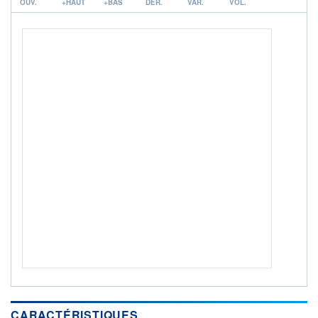
OUV.
+HAUT
+BAS
DER.
VAR.
VOL.
ACTIF NET (EUR)
2 120M / 31.07.26
NOTATION MORNINGSTAR ⁽¹⁾
RISQUE DU FONDS (SRI)
2
/7
+ PORTEFEUILLE
+ LISTE
CARACTÉRISTIQUES