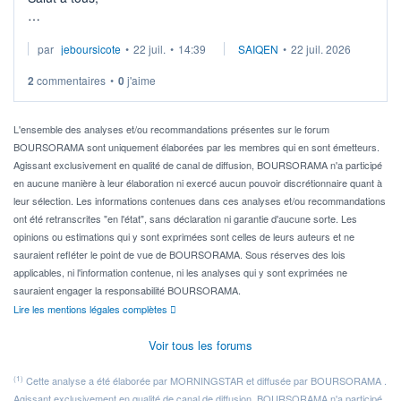
Je cherche à investir sur le secteur du calcul quantique, mais
par
jeboursicote
•
22 juil.
•
14:39
SAIQEN
•
22 juil. 2026
via un ETF plutôt que des actions individuelles.
2
commentaires
•
0
j'aime
Idéalement, je voudrais qu'il soit éligible au PEA.
Pour l' ...
L'ensemble des analyses et/ou recommandations présentes sur le forum
BOURSORAMA sont uniquement élaborées par les membres qui en sont émetteurs.
Agissant exclusivement en qualité de canal de diffusion, BOURSORAMA n'a participé
en aucune manière à leur élaboration ni exercé aucun pouvoir discrétionnaire quant à
leur sélection. Les informations contenues dans ces analyses et/ou recommandations
ont été retranscrites "en l'état", sans déclaration ni garantie d'aucune sorte. Les
opinions ou estimations qui y sont exprimées sont celles de leurs auteurs et ne
sauraient refléter le point de vue de BOURSORAMA. Sous réserves des lois
applicables, ni l'information contenue, ni les analyses qui y sont exprimées ne
sauraient engager la responsabilité BOURSORAMA.
Lire les mentions légales complètes
Voir tous les forums
(1)
Cette analyse a été élaborée par MORNINGSTAR et diffusée par BOURSORAMA .
Agissant exclusivement en qualité de canal de diffusion, BOURSORAMA n'a participé