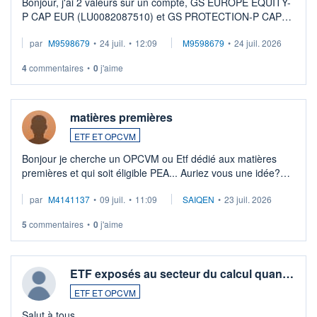
Bonjour, j'ai 2 valeurs sur un compte, GS EUROPE EQUITY-
P CAP EUR (LU0082087510) et GS PROTECTION-P CAP
EUR (LU0546913194), que je souhaite vendre. Lorsque je
par
M9598679
•
24 juil.
•
12:09
M9598679
•
24 juil. 2026
veux procéder à la vente, on me signale ...
4
commentaires
•
0
j'aime
matières premières
ETF ET OPCVM
Bonjour je cherche un OPCVM ou Etf dédié aux matières
premières et qui soit éligible PEA... Auriez vous une idée?
Merci de vos conseils
par
M4141137
•
09 juil.
•
11:09
SAIQEN
•
23 juil. 2026
5
commentaires
•
0
j'aime
ETF exposés au secteur du calcul quan…
ETF ET OPCVM
Salut à tous,