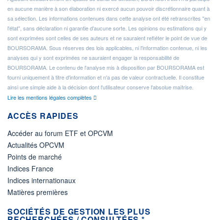
en aucune manière à son élaboration ni exercé aucun pouvoir discrétionnaire quant à
sa sélection. Les informations contenues dans cette analyse ont été retranscrites "en
l'état", sans déclaration ni garantie d'aucune sorte. Les opinions ou estimations qui y
sont exprimées sont celles de ses auteurs et ne sauraient refléter le point de vue de
BOURSORAMA. Sous réserves des lois applicables, ni l'information contenue, ni les
analyses qui y sont exprimées ne sauraient engager la responsabilité de
BOURSORAMA. Le contenu de l'analyse mis à disposition par BOURSORAMA est
fourni uniquement à titre d'information et n'a pas de valeur contractuelle. Il constitue
ainsi une simple aide à la décision dont l'utilisateur conserve l'absolue maîtrise.
Lire les mentions légales complètes
ACCÈS RAPIDES
Accéder au forum ETF et OPCVM
Actualités OPCVM
Points de marché
Indices France
Indices internationaux
Matières premières
SOCIÉTÉS DE GESTION LES PLUS
RECHERCHÉES / CONSULTÉES *