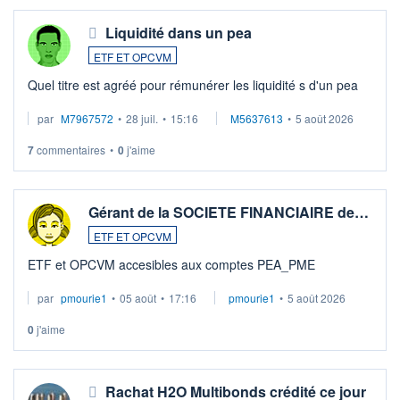
Liquidité dans un pea
ETF ET OPCVM
Quel titre est agréé pour rémunérer les liquidité s d'un pea
par
M7967572
•
28 juil.
•
15:16
M5637613
•
5 août 2026
7
commentaires
•
0
j'aime
Gérant de la SOCIETE FINANCIAIRE de…
ETF ET OPCVM
ETF et OPCVM accesibles aux comptes PEA_PME
par
pmourie1
•
05 août
•
17:16
pmourie1
•
5 août 2026
0
j'aime
Rachat H2O Multibonds crédité ce jour