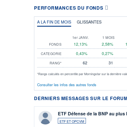
PERFORMANCES DU FONDS
A LA FIN DE MOIS
GLISSANTES
1er JANV.
1 MOIS
12,13%
2,58%
FONDS
0,43%
0,27%
CATEGORIE
62
31
RANG*
*Rangs calculés en percentile par Morningstar sur la dernière val
Consulter les infos des autres fonds
DERNIERS MESSAGES SUR LE FORUM
ETF Défense de la BNP au plus
ETF ET OPCVM