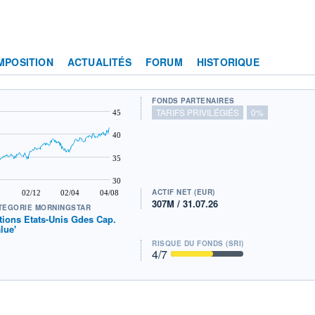
MPOSITION
ACTUALITÉS
FORUM
HISTORIQUE
FONDS PARTENAIRES
TARIFS PRIVILÉGIÉS
0%
45
40
35
30
ACTIF NET (EUR)
02/12
02/04
04/08
307M / 31.07.26
TÉGORIE MORNINGSTAR
tions Etats-Unis Gdes Cap.
alue'
RISQUE DU FONDS (SRI)
4
/7