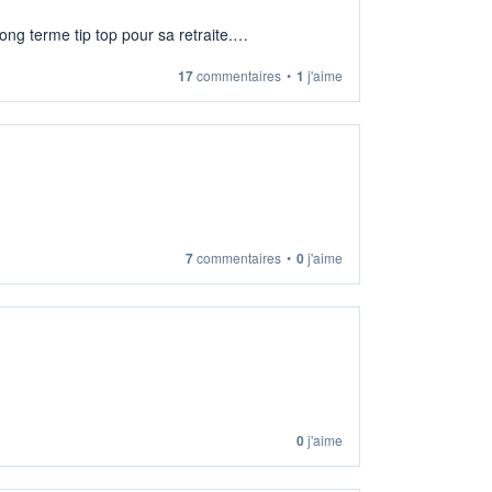
ng terme tip top pour sa retraite.
17
commentaires
•
1
j'aime
7
commentaires
•
0
j'aime
0
j'aime