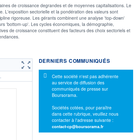
icaines de croissance degrandes et de moyennes capitalisations. Le
le. L'exposition sectorielle et la pondération des valeurs sont
cipline rigoreuse. Les gérants combinent une analyse 'top-down'
rs 'bottom-up'. Les cycles économiques, la démographie,
ives de croissance constituent des facteurs des choix sectoriels et
 tendances.
DERNIERS COMMUNIQUÉS
Message d'information
Cette société n'est pas adhérente
.
au service de diffusion des
communiqués de presse sur
Boursorama.
Sociétés cotées, pour paraître
dans cette rubrique, veuillez nous
contacter à l'adresse suivante :
contact-cp@boursorama.fr