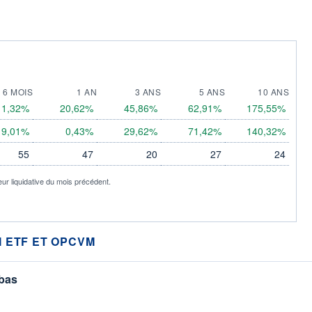
6 MOIS
1 AN
3 ANS
5 ANS
10 ANS
11,32%
20,62%
45,86%
62,91%
175,55%
9,01%
0,43%
29,62%
71,42%
140,32%
55
47
20
27
24
eur liquidative du mois précédent.
 ETF ET OPCVM
 bas