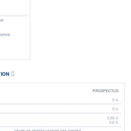
UR
OUPON
TION
PROSPECTUS
5 %
0 %
0,55 %
3,5 %
HEURE DE CENTRALISATION DES ORDRES