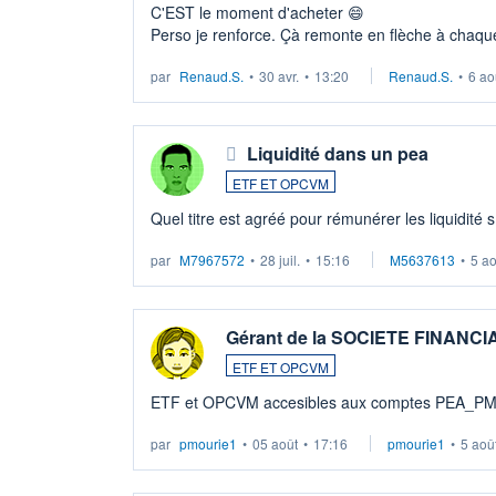
C'EST le moment d'acheter 😄​
Perso je renforce. Çà remonte en flèche à chaque
LU3 ...
par
Renaud.S.
•
30 avr.
•
13:20
Renaud.S.
•
6 ao
Liquidité dans un pea
ETF ET OPCVM
Quel titre est agréé pour rémunérer les liquidité 
par
M7967572
•
28 juil.
•
15:16
M5637613
•
5 a
Gérant de la SOCIETE FINANC
ETF ET OPCVM
ETF et OPCVM accesibles aux comptes PEA_P
par
pmourie1
•
05 août
•
17:16
pmourie1
•
5 aoû