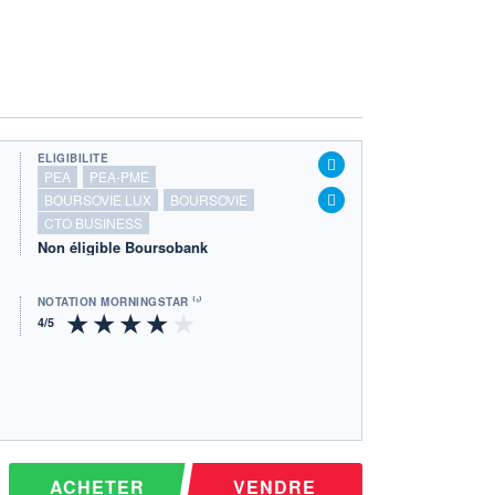
ÉLIGIBILITÉ
PEA
PEA-PME
BOURSOVIE LUX
BOURSOVIE
CTO BUSINESS
Non éligible Boursobank
NOTATION MORNINGSTAR ⁽¹⁾
ACHETER
VENDRE