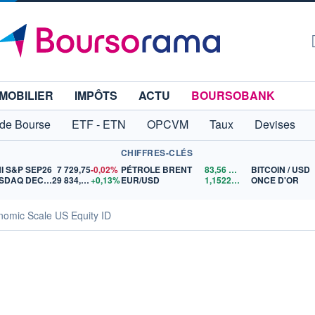
MOBILIER
IMPÔTS
ACTU
BOURSOBANK
 de Bourse
ETF - ETN
OPCVM
Taux
Devises
CHIFFRES-CLÉS
I S&P SEP26
7 729,75
-0,02%
PÉTROLE BRENT
83,56
$US
BITCOIN / USD
NASDAQ DEC26
29 834,50
+0,13%
EUR/USD
1,1522
$US
ONCE D'OR
omic Scale US Equity ID