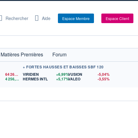
Rechercher
Aide
Espace Membre
Espace Client
Matières Premières
Forum
+ FORTES HAUSSES ET BAISSES SBF 120
64 263,47
$US
VIRIDIEN
+6,99%
VUSION
-5,04%
4 256,61
$US
HERMES INTL
+5,17%
VALEO
-3,55%