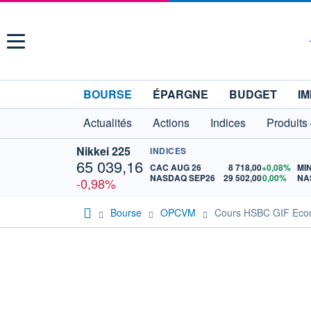
Menu
BOURSE
ÉPARGNE
BUDGET
IM
Actualités
Actions
Indices
Produits
Nikkei 225
INDICES
65 039,16
CAC AUG 26
8 718,00
+0,08%
MIN
NASDAQ SEP26
29 502,00
0,00%
-0,98%
Bourse
OPCVM
Cours HSBC GIF Econ