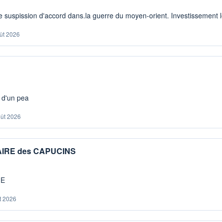
 suspission d'accord dans.la guerre du moyen-orient. Investissement lo
ût 2026
s d'un pea
oût 2026
IAIRE des CAPUCINS
ME
t 2026