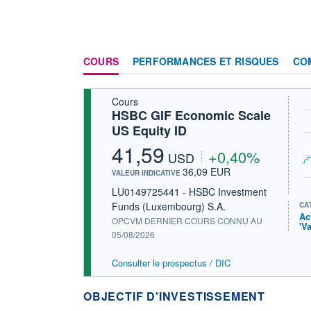
COURS
PERFORMANCES ET RISQUES
CO
Cours
HSBC GIF Economic Scale
US Equity ID
41,59
+0,40%
USD
36,09 EUR
VALEUR INDICATIVE
LU0149725441 - HSBC Investment
Funds (Luxembourg) S.A.
CA
Ac
OPCVM DERNIER COURS CONNU AU
'V
05/08/2026
Consulter le prospectus / DIC
OBJECTIF D'INVESTISSEMENT