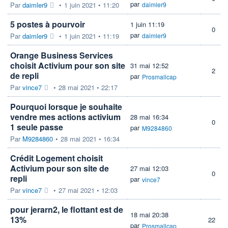
par
Par
daimler9
•
1 juin 2021 • 11:20
daimler9
5 postes à pourvoir
1 juin 11:19
0
par
Par
daimler9
•
1 juin 2021 • 11:19
daimler9
Orange Business Services
choisit Activium pour son site
31 mai 12:52
2
de repli
par
Prosmallcap
Par
vince7
•
28 mai 2021 • 22:17
Pourquoi lorsque je souhaite
vendre mes actions activium
28 mai 16:34
0
1 seule passe
par
M9284860
Par
M9284860
•
28 mai 2021 • 16:34
Crédit Logement choisit
Activium pour son site de
27 mai 12:03
0
repli
par
vince7
Par
vince7
•
27 mai 2021 • 12:03
pour jerarn2, le flottant est de
18 mai 20:38
13%
22
par
Prosmallcap