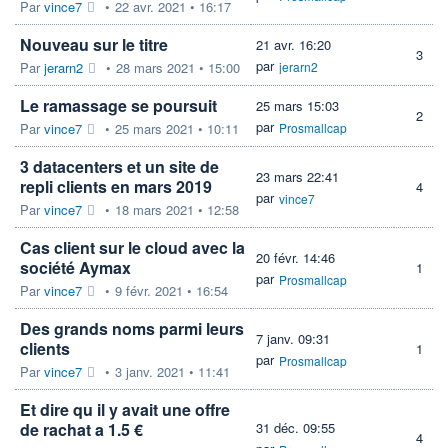
Par
vince7
•
22 avr. 2021 • 16:17
Nouveau sur le titre
21 avr. 16:20
3
par
Par
jerarn2
•
28 mars 2021 • 15:00
jerarn2
Le ramassage se poursuit
25 mars 15:03
2
par
Par
vince7
•
25 mars 2021 • 10:11
Prosmallcap
3 datacenters et un site de
23 mars 22:41
repli clients en mars 2019
4
par
vince7
Par
vince7
•
18 mars 2021 • 12:58
Cas client sur le cloud avec la
20 févr. 14:46
société Aymax
1
par
Prosmallcap
Par
vince7
•
9 févr. 2021 • 16:54
Des grands noms parmi leurs
7 janv. 09:31
clients
1
par
Prosmallcap
Par
vince7
•
3 janv. 2021 • 11:41
Et dire qu il y avait une offre
de rachat a 1.5 €
31 déc. 09:55
4