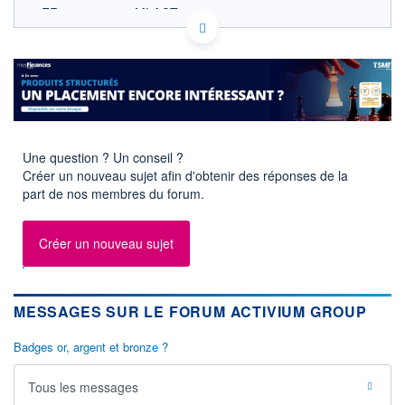
FR0010979377 MLACT
ACTIONNAIRES
EURONEXT PARIS DONNÉES TEMPS RÉEL
Politique d'exécution
Cotation sur les autres places
SECTEUR
Services informatiques
OUVERTURE
CLÔTURE VEILLE
Une question ? Un conseil ?
1,9200
2,0000
Créer un nouveau sujet afin d'obtenir des réponses de la
+ HAUT
+ BAS
part de nos membres du forum.
1,9200
1,9200
VOLUME
CAPITAL ÉCHANGÉ
Créer un nouveau sujet
55
0,00%
VALORISATION
DERNIER ÉCHANGE
5 MEUR
07.08.26 / 11:30:28
MESSAGES SUR LE FORUM ACTIVIUM GROUP
LIMITE À LA
LIMITE À LA
BAISSE
HAUSSE
1,6900
2,0400
Badges or, argent et bronze ?
RENDEMENT
PER ESTIMÉ
ESTIMÉ 2026
2026
Tous les messages
-
-