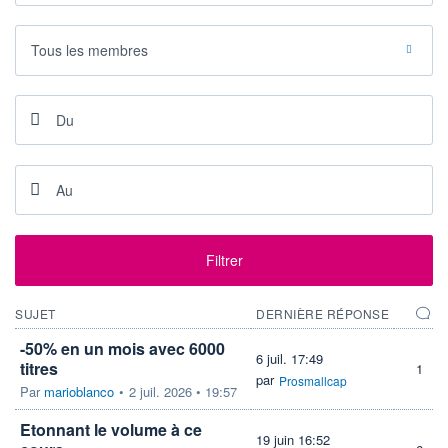
DERNIER
DATE
DIVIDENDE
DERNIER
DIVIDENDE
0,00 EUR
Tous les membres
-
PROCHAIN
DIVIDENDE
-
ÉLIGIBILITÉ
RISQUE ESG
PEA
PEA-PME
-
CTO BUSINESS
+ ALERTE
+ PORTEFEUILLE
+ LISTE
Filtrer
SUJET
DERNIÈRE RÉPONSE
-50% en un mois avec 6000
6 juil. 17:49
titres
1
par
Prosmallcap
Par
marioblanco
•
2 juil. 2026 • 19:57
Etonnant le volume à ce
19 juin 16:52