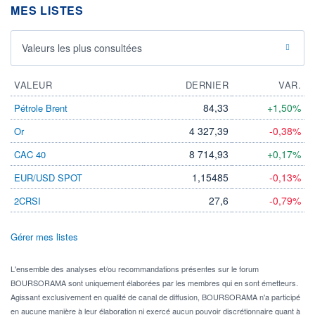
MES LISTES
Valeurs les plus consultées
VALEUR
DERNIER
VAR.
84,33
+1,50%
Pétrole Brent
4 327,39
-0,38%
Or
8 714,93
+0,17%
CAC 40
1,15485
-0,13%
EUR/USD SPOT
27,6
-0,79%
2CRSI
Gérer mes listes
L'ensemble des analyses et/ou recommandations présentes sur le forum
BOURSORAMA sont uniquement élaborées par les membres qui en sont émetteurs.
Agissant exclusivement en qualité de canal de diffusion, BOURSORAMA n'a participé
en aucune manière à leur élaboration ni exercé aucun pouvoir discrétionnaire quant à