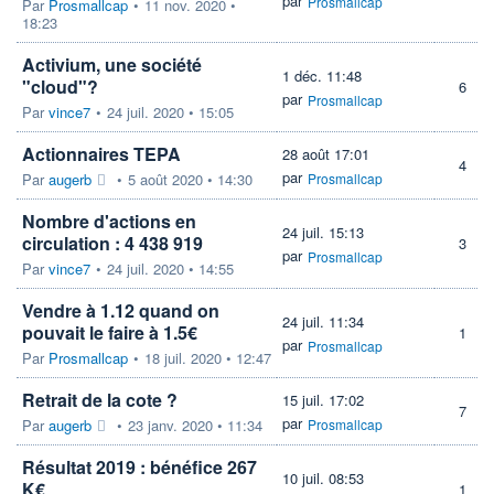
par
Prosmallcap
Par
Prosmallcap
•
11 nov. 2020 •
18:23
Activium, une société
1 déc. 11:48
"cloud"?
6
par
Prosmallcap
Par
vince7
•
24 juil. 2020 • 15:05
Actionnaires TEPA
28 août 17:01
4
par
Par
augerb
•
5 août 2020 • 14:30
Prosmallcap
Nombre d'actions en
24 juil. 15:13
circulation : 4 438 919
3
par
Prosmallcap
Par
vince7
•
24 juil. 2020 • 14:55
Vendre à 1.12 quand on
24 juil. 11:34
pouvait le faire à 1.5€
1
par
Prosmallcap
Par
Prosmallcap
•
18 juil. 2020 • 12:47
Retrait de la cote ?
15 juil. 17:02
7
par
Par
augerb
•
23 janv. 2020 • 11:34
Prosmallcap
Résultat 2019 : bénéfice 267
10 juil. 08:53
K€
1