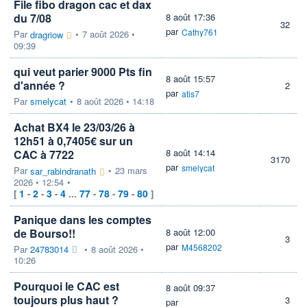
File fibo dragon cac et dax
du 7/08
8 août 17:36
32
par
Cathy761
Par
•
7 août 2026 •
dragriow
09:39
qui veut parier 9000 Pts fin
8 août 15:57
d'année ?
2
par
atis7
Par
smelycat
•
8 août 2026 • 14:18
Achat BX4 le 23/03/26 à
12h51 à 0,7405€ sur un
8 août 14:14
CAC à 7722
3170
par
smelycat
Par
•
23 mars
sar_rabindranath
2026 • 12:54
•
1
2
3
4
77
78
79
80
[
-
-
-
...
-
-
-
]
Panique dans les comptes
de Bourso!!
8 août 12:00
3
par
M4568202
Par
24783014
•
8 août 2026 •
10:26
Pourquoi le CAC est
8 août 09:37
toujours plus haut ?
3
par