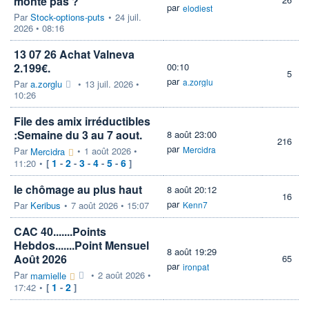
monte pas ?
par
elodiest
Par
Stock-options-puts
•
24 juil.
2026 • 08:16
13 07 26 Achat Valneva
2.199€.
00:10
5
par
a.zorglu
Par
a.zorglu
•
13 juil. 2026 •
10:26
File des amix irréductibles
:Semaine du 3 au 7 aout.
8 août 23:00
216
par
Mercidra
Par
•
1 août 2026 •
Mercidra
1
2
3
4
5
6
11:20
•
[
-
-
-
-
-
]
le chômage au plus haut
8 août 20:12
16
par
Par
Keribus
•
7 août 2026 • 15:07
Kenn7
CAC 40.......Points
Hebdos.......Point Mensuel
8 août 19:29
Août 2026
65
par
ironpat
Par
•
2 août 2026 •
mamielle
1
2
17:42
•
[
-
]