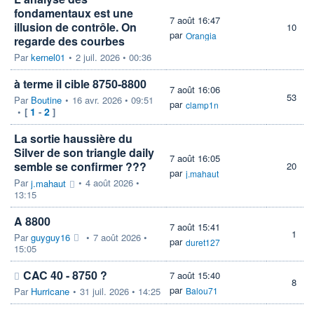
fondamentaux est une
7 août 16:47
illusion de contrôle. On
10
par
Orangia
regarde des courbes
Par
kernel01
•
2 juil. 2026 • 00:36
à terme il cible 8750-8800
7 août 16:06
53
Par
Boutine
•
16 avr. 2026 • 09:51
par
clamp1n
1
2
•
[
-
]
La sortie haussière du
Silver de son triangle daily
7 août 16:05
semble se confirmer ???
20
par
j.mahaut
Par
•
4 août 2026 •
j.mahaut
13:15
A 8800
7 août 15:41
1
Par
guyguy16
•
7 août 2026 •
par
duret127
15:05
CAC 40 - 8750 ?
7 août 15:40
8
par
Par
Hurricane
•
31 juil. 2026 • 14:25
Balou71