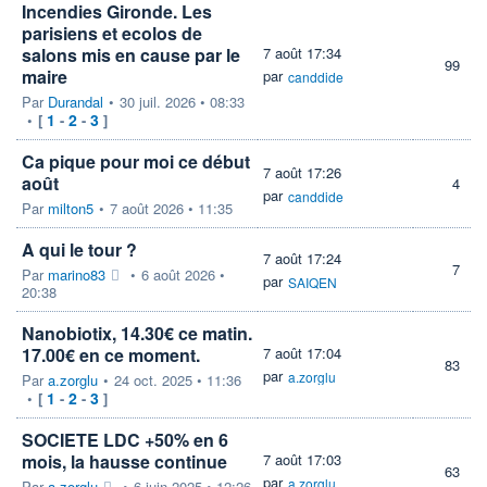
Incendies Gironde. Les
parisiens et ecolos de
salons mis en cause par le
7 août 17:34
99
maire
par
canddide
Par
Durandal
•
30 juil. 2026 • 08:33
1
2
3
•
[
-
-
]
Ca pique pour moi ce début
7 août 17:26
août
4
par
canddide
Par
milton5
•
7 août 2026 • 11:35
A qui le tour ?
7 août 17:24
7
Par
marino83
•
6 août 2026 •
par
SAIQEN
20:38
Nanobiotix, 14.30€ ce matin.
17.00€ en ce moment.
7 août 17:04
83
par
a.zorglu
Par
a.zorglu
•
24 oct. 2025 • 11:36
1
2
3
•
[
-
-
]
SOCIETE LDC +50% en 6
mois, la hausse continue
7 août 17:03
63
par
a.zorglu
Par
a.zorglu
•
6 juin 2025 • 12:26