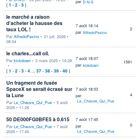
par
D-N-S
1
2
3
[
-
-
]
le marché a raison
d'acheter la hausse des
7 août 18:14
taux LOL !
2
par
AlfredoPaxino
Par
AlfredoPaxino
•
31 juil. 2026 •
08:54
le charles...call oil.
7 août 18:07
Par
kickdown
•
3 mars 2025 • 19:28
1561
par
•
kickdown
1
2
3
4
37
38
39
40
[
-
-
-
...
-
-
-
]
Un fragment de fusée
SpaceX se serait écrasé sur
7 août 18:03
la Lune
4
par
Le_Chauve_Qui_Pue
Par
Le_Chauve_Qui_Pue
•
5 août
2026 • 11:26
50 DE000FG0BFE5 à 0.615
7 août 17:45
0
par
Par
Le_Chauve_Qui_Pue
•
7 août
2026 • 17:45
Le_Chauve_Qui_Pue