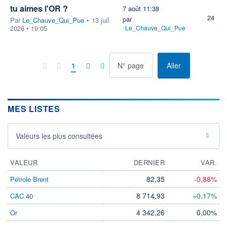
tu aimes l'OR ?
7 août 11:38
24
par
Par
Le_Chauve_Qui_Pue
•
13 juil.
2026 • 19:05
Le_Chauve_Qui_Pue
à la page
1
Aller
MES LISTES
Valeurs les plus consultées
VALEUR
DERNIER
VAR.
82,35
-0,88%
Pétrole Brent
8 714,93
+0,17%
CAC 40
4 342,26
0,00%
Or