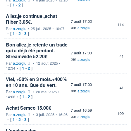
1
2
•
[
-
]
Allez,je continue,,achat
Riber 3.05€.
7 août 17:02
114
par
a.zorglu
Par
a.zorglu
•
25 juil. 2025 • 10:07
1
2
3
•
[
-
-
]
Bon allez,je retente un trade
qui a déjà été perdant.
7 août 17:00
Streamwide 52.20€
41
par
a.zorglu
Par
a.zorglu
•
12 août 2025 •
1
2
12:34
•
[
-
]
Viel, +50% en 3 mois.+400%
en 10 ans. Que du vert.
7 août 17:00
41
par
a.zorglu
Par
a.zorglu
•
20 mai 2025 •
1
2
14:08
•
[
-
]
Achat Semco 15.00€
7 août 16:59
109
Par
a.zorglu
•
3 juil. 2025 • 16:26
par
a.zorglu
1
2
3
•
[
-
-
]
L'analyse des