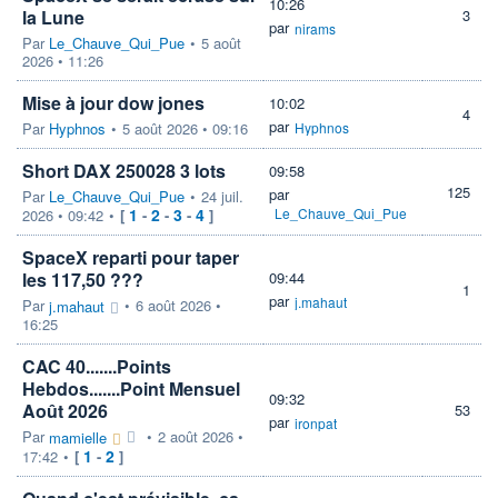
10:26
la Lune
3
par
nirams
Par
Le_Chauve_Qui_Pue
•
5 août
2026 • 11:26
Mise à jour dow jones
10:02
4
par
Par
Hyphnos
•
5 août 2026 • 09:16
Hyphnos
Short DAX 250028 3 lots
09:58
125
par
Par
Le_Chauve_Qui_Pue
•
24 juil.
1
2
3
4
Le_Chauve_Qui_Pue
2026 • 09:42
•
[
-
-
-
]
SpaceX reparti pour taper
les 117,50 ???
09:44
1
par
j.mahaut
Par
•
6 août 2026 •
j.mahaut
16:25
CAC 40.......Points
Hebdos.......Point Mensuel
09:32
Août 2026
53
par
ironpat
Par
•
2 août 2026 •
mamielle
1
2
17:42
•
[
-
]