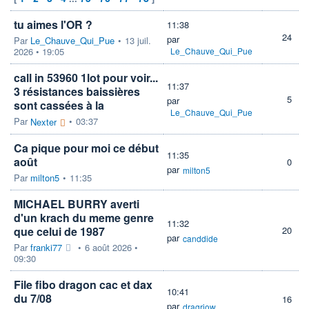
tu aimes l'OR ?
11:38
24
par
Par
Le_Chauve_Qui_Pue
•
13 juil.
2026 • 19:05
Le_Chauve_Qui_Pue
call in 53960 1lot pour voir...
11:37
3 résistances baissières
5
par
sont cassées à la
Le_Chauve_Qui_Pue
Par
•
03:37
Nexter
Ca pique pour moi ce début
11:35
août
0
par
milton5
Par
milton5
•
11:35
MICHAEL BURRY averti
d'un krach du meme genre
11:32
que celui de 1987
20
par
canddide
Par
franki77
•
6 août 2026 •
09:30
File fibo dragon cac et dax
10:41
du 7/08
16
par
dragriow