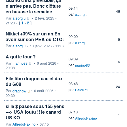
Quand c'est prévisible, ça
n'arrive pas. Donc clôture
09:14
en hausse la semaine
46
par
a.zorglu
Par
a.zorglu
•
2 févr. 2025 •
1
2
21:20
•
[
-
]
Nikkei +39% sur un an.En
09:09
avoir sur son PEA ou CTO:
9
par
a.zorglu
Par
a.zorglu
•
13 janv. 2026 • 11:07
A qui le tour ?
09:09
6
Par
marino83
•
6 août 2026 •
par
marino83
20:38
File fibo dragon cac et dax
du 6/08
08:48
24
par
Balou71
Par
•
6 août 2026 •
dragriow
09:39
si le $ passe sous 155 yens
---> USA foutu !! le canard
07:18
1
US KO
par
AlfredoPaxino
Par
AlfredoPaxino
•
07:15