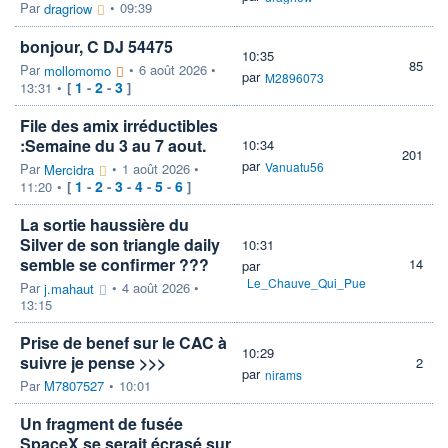
Par
•
09:39
dragriow
bonjour, C DJ 54475
10:35
85
Par
•
6 août 2026 •
mollomomo
par
M2896073
1
2
3
13:31
•
[
-
-
]
File des amix irréductibles
:Semaine du 3 au 7 aout.
10:34
201
par
Vanuatu56
Par
•
1 août 2026 •
Mercidra
1
2
3
4
5
6
11:20
•
[
-
-
-
-
-
]
La sortie haussière du
Silver de son triangle daily
10:31
semble se confirmer ???
14
par
Le_Chauve_Qui_Pue
Par
•
4 août 2026 •
j.mahaut
13:15
Prise de benef sur le CAC à
10:29
suivre je pense >>>
2
par
nirams
Par
M7807527
•
10:01
Un fragment de fusée
SpaceX se serait écrasé sur