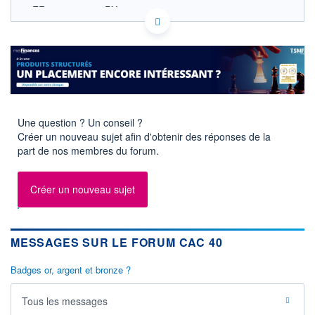
FR0003500008 PX1
EURONEXT PARIS DONNÉES TEMPS RÉEL
Politique d'exécution
8 740
8 720
8 700
Une question ? Un conseil ?
Créer un nouveau sujet afin d'obtenir des réponses de la
8 680
part de nos membres du forum.
09h58
10h56
OUVERTURE
CLÔTURE VEILLE
8 712,29
8 699,71
Créer un nouveau sujet
+ HAUT
+ BAS
8 731,63
8 697,19
MESSAGES SUR LE FORUM CAC 40
+HAUT 1ER
+BAS 1ER
JANVIER
JANVIER
8 742,53
7 505,27
Badges or, argent et bronze ?
VOLUME
DERNIER ÉCHANGE
546 M€
07.08.26 / 11:53:45
Tous les messages