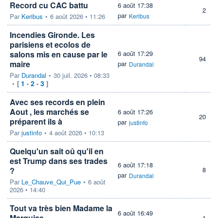
Record cu CAC battu
6 août 17:38
2
par
Par
Keribus
•
6 août 2026 • 11:26
Keribus
Incendies Gironde. Les
parisiens et ecolos de
salons mis en cause par le
6 août 17:29
94
maire
par
Durandal
Par
Durandal
•
30 juil. 2026 • 08:33
1
2
3
•
[
-
-
]
Avec ses records en plein
Aout , les marchés se
6 août 17:26
20
préparent ils à
par
justinfo
Par
justinfo
•
4 août 2026 • 10:13
Quelqu'un sait oû qu'il en
est Trump dans ses trades
6 août 17:18
?
8
par
Durandal
Par
Le_Chauve_Qui_Pue
•
6 août
2026 • 14:40
Tout va très bien Madame la
6 août 16:49
Marquise
1