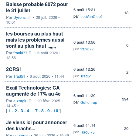
Baisse probable 8072 pour
le 31 juillet
6 août 15:31
13
par
LeeVanCleef
Par
Byrons
•
28 juil. 2026 •
10:01
les bourses au plus haut
mais les problemes aussi
6 août 13:56
sont au plus haut ,,,,,,,
0
par
franki77
Par
franki77
•
6 août 2026 •
13:56
2CRSI
6 août 12:26
2
par
Par
Trad51
•
6 août 2026 • 11:44
Trad51
Exail Technologies: CA
augmenté de 17% au 4e
6 août 11:39
394
Par
a.zorglu
•
20 févr. 2025 •
par
Get-on-up
14:45
•
1
2
3
4
7
8
9
10
[
-
-
-
...
-
-
-
]
Je viens ici pour annoncer
6 août 11:14
des krachs...
20
par
Raoul75
Par
pvergnau
•
26 juin 2026 • 19:49