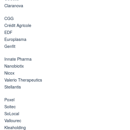
Claranova
CGG
Crédit Agricole
EDF
Europlasma
Genfit
Innate Pharma
Nanobiotix
Nicox
Valerio Therapeutics
Stellantis
Poxel
Soitec
SoLocal
Vallourec
Kleaholding