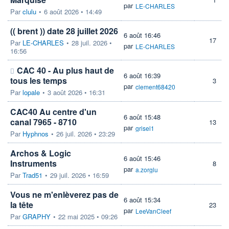
par
LE-CHARLES
Par
clulu
•
6 août 2026 • 14:49
(( brent )) date 28 juillet 2026
6 août 16:46
17
Par
LE-CHARLES
•
28 juil. 2026 •
par
LE-CHARLES
16:56
CAC 40 - Au plus haut de
6 août 16:39
tous les temps
3
par
clement68420
Par
lopale
•
3 août 2026 • 16:31
CAC40 Au centre d'un
6 août 15:48
canal 7965 - 8710
13
par
grisel1
Par
Hyphnos
•
26 juil. 2026 • 23:29
Archos & Logic
6 août 15:46
Instruments
8
par
a.zorglu
Par
Trad51
•
29 juil. 2026 • 16:59
Vous ne m'enlèverez pas de
6 août 15:34
la tête
23
par
LeeVanCleef
Par
GRAPHY
•
22 mai 2025 • 09:26