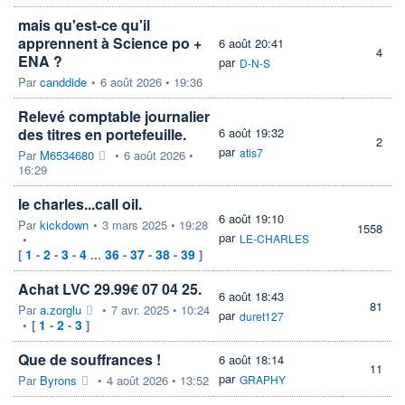
mais qu'est-ce qu'il
apprennent à Science po +
6 août 20:41
4
ENA ?
par
D-N-S
Par
canddide
•
6 août 2026 • 19:36
Relevé comptable journalier
des titres en portefeuille.
6 août 19:32
2
par
atis7
Par
M6534680
•
6 août 2026 •
16:29
le charles...call oil.
6 août 19:10
Par
kickdown
•
3 mars 2025 • 19:28
1558
par
•
LE-CHARLES
1
2
3
4
36
37
38
39
[
-
-
-
...
-
-
-
]
Achat LVC 29.99€ 07 04 25.
6 août 18:43
81
Par
a.zorglu
•
7 avr. 2025 • 10:24
par
duret127
1
2
3
•
[
-
-
]
Que de souffrances !
6 août 18:14
11
par
Par
Byrons
•
4 août 2026 • 13:52
GRAPHY