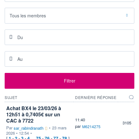
+ ALERTE
+ LISTE
Tous les membres
Filtrer
SUJET
DERNIÈRE RÉPONSE
Achat BX4 le 23/03/26 à
12h51 à 0,7405€ sur un
11:40
CAC à 7722
3105
par
M6214275
Par
•
23 mars
sar_rabindranath
2026 • 12:54
•
1
2
3
4
75
76
77
78
[
-
-
-
...
-
-
-
]