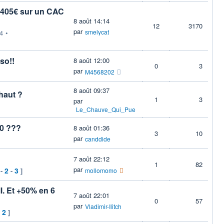
,7405€ sur un CAC
8 août 14:14
12
3170
par
smelycat
4
•
so!!
8 août 12:00
0
3
par
M4568202
8 août 09:37
haut ?
1
3
par
Le_Chauve_Qui_Pue
50 ???
8 août 01:36
3
10
par
canddide
7 août 22:12
1
82
par
2
3
-
-
]
mollomomo
l. Et +50% en 6
7 août 22:01
0
57
par
Vladimir-Ilitch
2
-
]