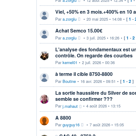
1
Par
a.zorglu
•
12 août 2025 • 12:34
•
[
-
Viel, +50% en 3 mois.+400% en 10 a
1
Par
a.zorglu
•
20 mai 2025 • 14:08
•
[
-
Achat Semco 15.00€
1
2
Par
a.zorglu
•
3 juil. 2025 • 16:26
•
[
-
L'analyse des fondamentaux est un
contrôle. On regarde des courbes
Par
kernel01
•
2 juil. 2026 • 00:36
à terme il cible 8750-8800
1
2
Par
Boutine
•
16 avr. 2026 • 09:51
•
[
-
]
La sortie haussière du Silver de son
semble se confirmer ???
Par
•
4 août 2026 • 13:15
j.mahaut
A 8800
Par
guyguy16
•
7 août 2026 • 15:05