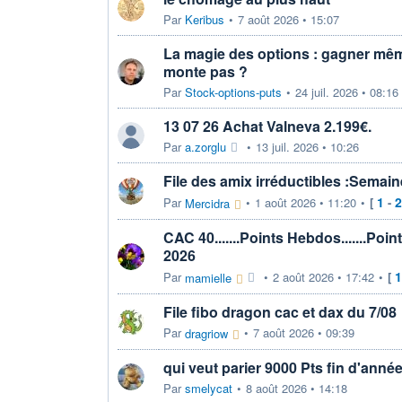
Par
Keribus
•
7 août 2026 • 15:07
La magie des options : gagner même
monte pas ?
Par
Stock-options-puts
•
24 juil. 2026 • 08:16
13 07 26 Achat Valneva 2.199€.
Par
a.zorglu
•
13 juil. 2026 • 10:26
File des amix irréductibles :Semain
1
2
Par
•
1 août 2026 • 11:20
•
[
-
Mercidra
CAC 40.......Points Hebdos.......Poi
2026
1
Par
•
2 août 2026 • 17:42
•
[
mamielle
File fibo dragon cac et dax du 7/08
Par
•
7 août 2026 • 09:39
dragriow
qui veut parier 9000 Pts fin d'anné
Par
smelycat
•
8 août 2026 • 14:18