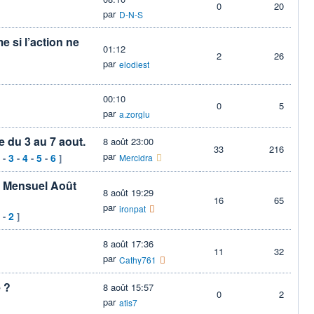
0
20
par
D-N-S
 si l’action ne
01:12
2
26
par
elodiest
00:10
0
5
par
a.zorglu
e du 3 au 7 aout.
8 août 23:00
33
216
par
3
4
5
6
-
-
-
-
]
Mercidra
nt Mensuel Août
8 août 19:29
16
65
par
ironpat
2
-
]
8 août 17:36
11
32
par
Cathy761
e ?
8 août 15:57
0
2
par
atis7