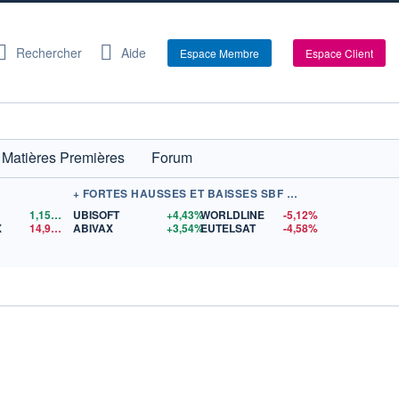
Rechercher
Aide
Espace Membre
Espace Client
Matières Premières
Forum
+ FORTES HAUSSES ET BAISSES SBF 120
1,1559
$US
UBISOFT
+4,43%
WORLDLINE
-5,12%
X
14,90
$US
ABIVAX
+3,54%
EUTELSAT
-4,58%