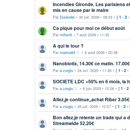
Incendies Gironde. Les parisiens e
mis en cause par le maire
1
2
Par
Durandal
•
30 juil. 2026 • 08:33
•
[
-
Ca pique pour moi ce début août
Par
milton5
•
7 août 2026 • 11:35
A qui le tour ?
Par
marino83
•
6 août 2026 • 20:38
Nanobiotix, 14.30€ ce matin. 17.00
1
2
Par
a.zorglu
•
24 oct. 2025 • 11:36
•
[
-
-
SOCIETE LDC +50% en 6 mois, la 
1
2
Par
a.zorglu
•
6 juin 2025 • 12:26
•
[
-
Allez,je continue,,achat Riber 3.05€
1
2
Par
a.zorglu
•
25 juil. 2025 • 10:07
•
[
-
-
Bon allez,je retente un trade qui a 
Streamwide 52.20€