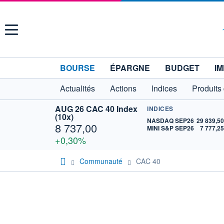
Menu
BOURSE
ÉPARGNE
BUDGET
IM
Actualités
Actions
Indices
Produits
AUG 26 CAC 40 Index
INDICES
(10x)
NASDAQ SEP26
29 839,5
8 737,00
MINI S&P SEP26
7 777,2
+0,30%
Communauté
CAC 40