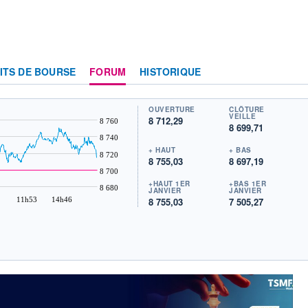
ITS DE BOURSE
FORUM
HISTORIQUE
OUVERTURE
CLÔTURE
VEILLE
8 712,29
8 760
8 699,71
8 740
+ HAUT
+ BAS
8 720
8 755,03
8 697,19
8 700
+HAUT 1ER
+BAS 1ER
8 680
JANVIER
JANVIER
11h53
14h46
8 755,03
7 505,27