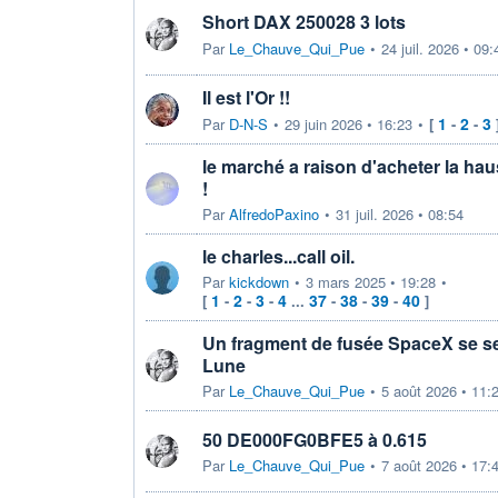
Short DAX 250028 3 lots
Par
Le_Chauve_Qui_Pue
•
24 juil. 2026 • 09:
Il est l'Or !!
1
2
3
Par
D-N-S
•
29 juin 2026 • 16:23
•
[
-
-
le marché a raison d'acheter la ha
!
Par
AlfredoPaxino
•
31 juil. 2026 • 08:54
le charles...call oil.
Par
kickdown
•
3 mars 2025 • 19:28
•
1
2
3
4
37
38
39
40
[
-
-
-
...
-
-
-
]
Un fragment de fusée SpaceX se ser
Lune
Par
Le_Chauve_Qui_Pue
•
5 août 2026 • 11:
50 DE000FG0BFE5 à 0.615
Par
Le_Chauve_Qui_Pue
•
7 août 2026 • 17: