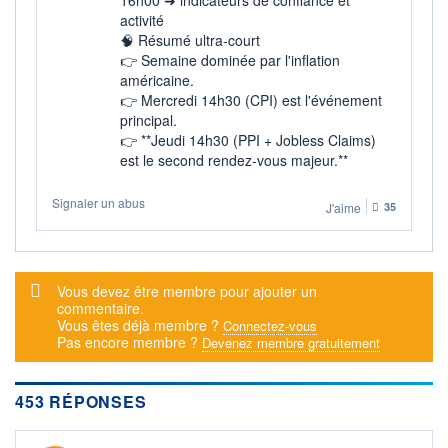
activité
🧠 Résumé ultra-court
👉 Semaine dominée par l'inflation
américaine.
👉 Mercredi 14h30 (CPI) est l'événement
principal.
👉 **Jeudi 14h30 (PPI + Jobless Claims)
est le second rendez-vous majeur.**
Signaler un abus
J'aime
35
Message d'alerte
Vous devez être membre pour ajouter un
commentaire.
Vous êtes déjà membre ?
Connectez-vous
Pas encore membre ?
Devenez membre gratuitement
453 RÉPONSES