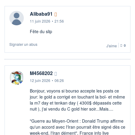
Alibaba91
11 juin 2026
•
21:56
Fête du slip
Signaler un abus
J'aime
0
M4568202
12 juin 2026
•
06:26
Bonjour, voyons si bourso accepte les posts ce
jour: le gold a corrigé en touchant la bol- et même
la m7 day et tenkan day ( 4300$ dépassés cette
nuit ), j'ai vendu du C gold hier soir...Mais....
"Guerre au Moyen-Orient : Donald Trump affirme
qu'un accord avec l'Iran pourrait être signé dès ce
week-end, l'Iran dément", France info live