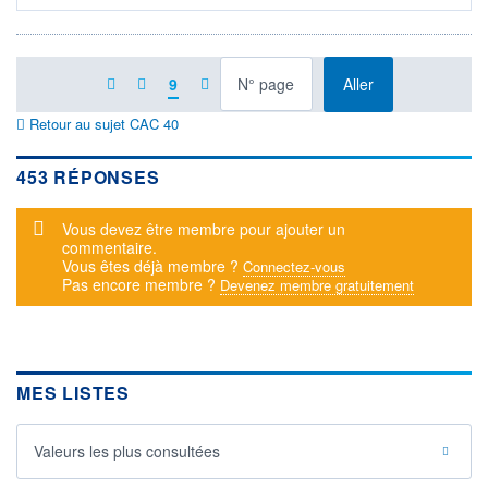
à la page
9
Aller
Retour au sujet CAC 40
453 RÉPONSES
Message d'alerte
Vous devez être membre pour ajouter un
commentaire.
Vous êtes déjà membre ?
Connectez-vous
Pas encore membre ?
Devenez membre gratuitement
MES LISTES
Valeurs les plus consultées