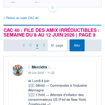
FR0003500008 PX1
EURONEXT PARIS DONNÉES TEMPS RÉEL
Politique d'exécution
Retour au sujet CAC 40
8 730
CAC 40 : FILE DES AMIX IRRÉDUCTIBLES :
8 720
SEMAINE DU 8 AU 12 JUIN 2026 | PAGE 9
8 710
8 700
à la page
9
Aller
8 690
09h22
09h44
OUVERTURE
CLÔTURE VEILLE
8 710,49
8 714,93
Mercidra
+ HAUT
+ BAS
06 juin 2026
•
11:22
8 721,48
8 698,60
📅 Lundi 8 juin
+HAUT 1ER
+BAS 1ER
JANVIER
JANVIER
🇩🇪 08h00 — Commandes à l'industrie
8 755,03
7 505,27
Allemagne
🇺🇸 17h00 — Attentes d'inflation des
VOLUME
DERNIER ÉCHANGE
238 M€
10.08.26 / 10:05:15
consommateurs US (Fed de New York)
Zonebourse +1