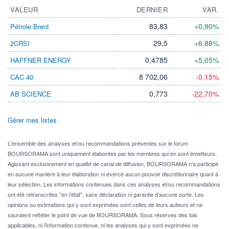
VALEUR
DERNIER
VAR.
83,83
+0,90%
Pétrole Brent
29,5
+6,88%
2CRSI
0,4785
+5,05%
HAFFNER ENERGY
8 702,06
-0,15%
CAC 40
0,773
-22,70%
AB SCIENCE
Gérer mes listes
L'ensemble des analyses et/ou recommandations présentes sur le forum
BOURSORAMA sont uniquement élaborées par les membres qui en sont émetteurs.
Agissant exclusivement en qualité de canal de diffusion, BOURSORAMA n'a participé
en aucune manière à leur élaboration ni exercé aucun pouvoir discrétionnaire quant à
leur sélection. Les informations contenues dans ces analyses et/ou recommandations
ont été retranscrites "en l'état", sans déclaration ni garantie d'aucune sorte. Les
opinions ou estimations qui y sont exprimées sont celles de leurs auteurs et ne
sauraient refléter le point de vue de BOURSORAMA. Sous réserves des lois
applicables, ni l'information contenue, ni les analyses qui y sont exprimées ne