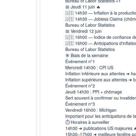
Bureau of Labor Statistics +1
📅 Jeudi 11 juin 🔥
🇺🇸 14h30 — Inflation à la producti
🇺🇸 14h30 — Jobless Claims (chô
Bureau of Labor Statistics
📅 Vendredi 12 juin
🇺🇸 16h00 — Indice de confiance de
🇺🇸 16h00 — Anticipations d'inflat
Bureau of Labor Statistics
🎯 Biais de la semaine
Événement n°1
Mercredi 14h30 : CPI US
Inflation inférieure aux attentes ➜ ha
Inflation supérieure aux attentes ➜ b
Événement n°2
Jeudi 14h30 : PPI + chômage
Sert souvent à confirmer ou invalider
Événement n°3
Vendredi 16h00 : Michigan
Important pour les anticipations de t
⏱️ Horaires à surveiller
14h30 ➜ publications US majeures 
15h30–17h00 ➜ meilleure fenêtre pour