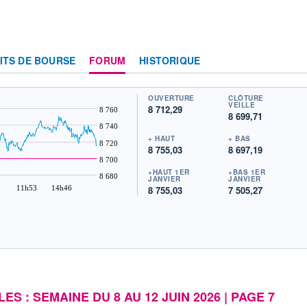
ITS DE BOURSE
FORUM
HISTORIQUE
OUVERTURE
CLÔTURE
VEILLE
8 712,29
8 760
8 699,71
8 740
+ HAUT
+ BAS
8 720
8 755,03
8 697,19
8 700
+HAUT 1ER
+BAS 1ER
8 680
JANVIER
JANVIER
11h53
14h46
8 755,03
7 505,27
ES : SEMAINE DU 8 AU 12 JUIN 2026 | PAGE 7