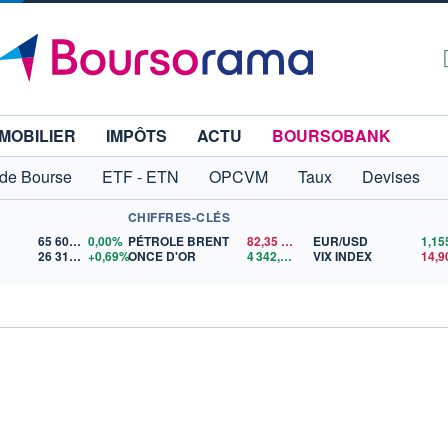
MOBILIER
IMPÔTS
ACTU
BOURSOBANK
 de Bourse
ETF - ETN
OPCVM
Taux
Devises
CHIFFRES-CLÉS
65 606,71
0,00%
PÉTROLE BRENT
82,35
$US
EUR/USD
26 319,45
+0,69%
ONCE D'OR
4 342,26
$US
VIX INDEX
14,9