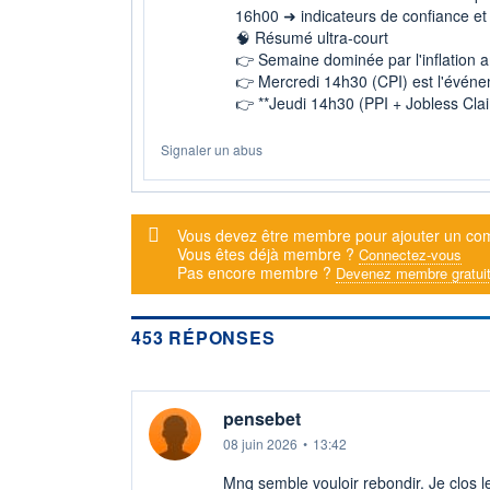
16h00 ➜ indicateurs de confiance et 
🧠 Résumé ultra-court
👉 Semaine dominée par l'inflation 
👉 Mercredi 14h30 (CPI) est l'événem
👉 **Jeudi 14h30 (PPI + Jobless Cla
Signaler un abus
Message d'alerte
Vous devez être membre pour ajouter un co
Vous êtes déjà membre ?
Connectez-vous
Pas encore membre ?
Devenez membre gratui
453 RÉPONSES
pensebet
08 juin 2026
•
13:42
Mnq semble vouloir rebondir. Je clos l