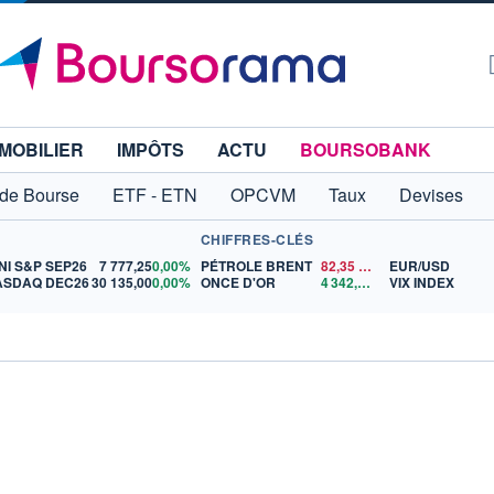
MOBILIER
IMPÔTS
ACTU
BOURSOBANK
 de Bourse
ETF - ETN
OPCVM
Taux
Devises
CHIFFRES-CLÉS
NI S&P SEP26
7 777,25
0,00%
PÉTROLE BRENT
82,35
$US
EUR/USD
ASDAQ DEC26
30 135,00
0,00%
ONCE D'OR
4 342,26
$US
VIX INDEX