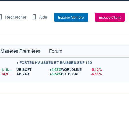
Rechercher
Aide
Espace Membre
Espace Client
Matières Premières
Forum
+ FORTES HAUSSES ET BAISSES SBF 120
1,1559
$US
UBISOFT
+4,43%
WORLDLINE
-5,12%
14,90
$US
ABIVAX
+3,54%
EUTELSAT
-4,58%