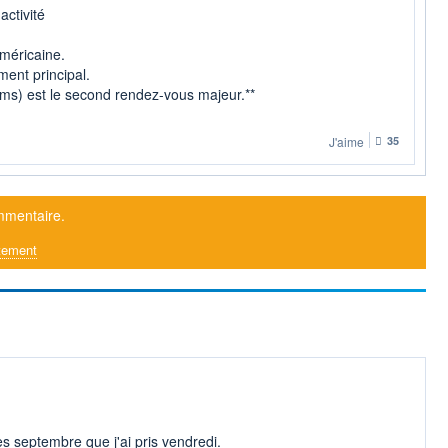
activité
américaine.
ent principal.
ims) est le second rendez-vous majeur.**
J'aime
35
mmentaire.
tement
es septembre que j'ai pris vendredi.