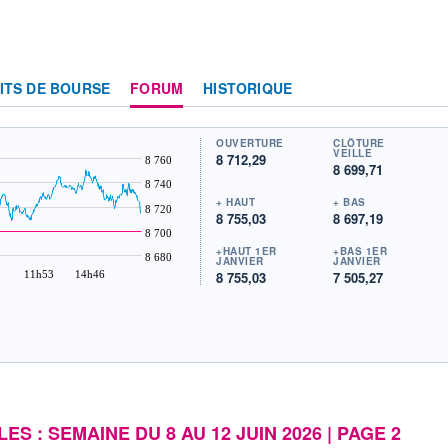
ITS DE BOURSE
FORUM
HISTORIQUE
OUVERTURE
CLÔTURE
VEILLE
8 712,29
8 760
8 699,71
8 740
+ HAUT
+ BAS
8 720
8 755,03
8 697,19
8 700
+HAUT 1ER
+BAS 1ER
8 680
JANVIER
JANVIER
11h53
14h46
8 755,03
7 505,27
ES : SEMAINE DU 8 AU 12 JUIN 2026 | PAGE 2