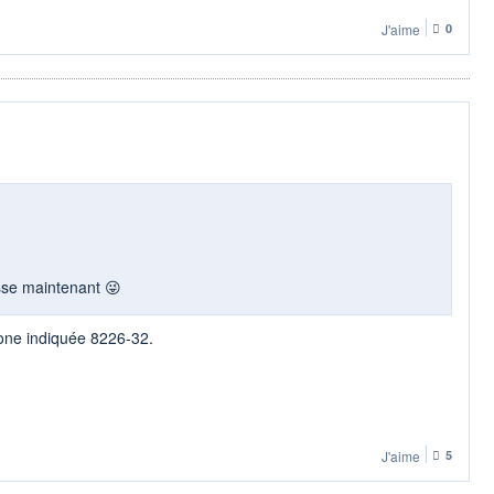
J'aime
0
isse maintenant 😜
 zone indiquée 8226-32.
J'aime
5