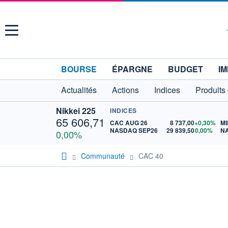
Menu
BOURSE
ÉPARGNE
BUDGET
IM
Actualités
Actions
Indices
Produits
Nikkei 225
INDICES
65 606,71
CAC AUG 26
8 737,00
+0,30%
MI
NASDAQ SEP26
29 839,50
0,00%
N
0,00%
Communauté
CAC 40