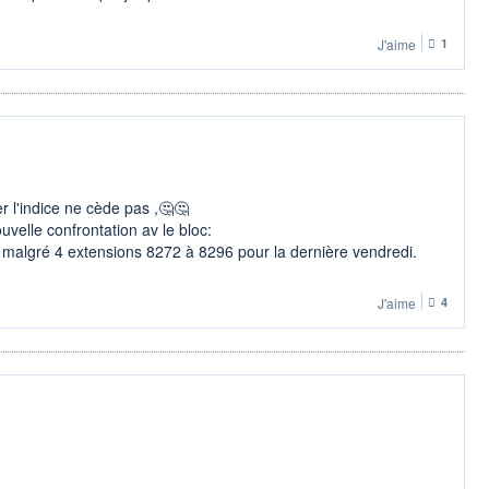
J'aime
1
er l'indice ne cède pas ,🤔🤔
velle confrontation av le bloc:
 malgré 4 extensions 8272 à 8296 pour la dernière vendredi.
J'aime
4