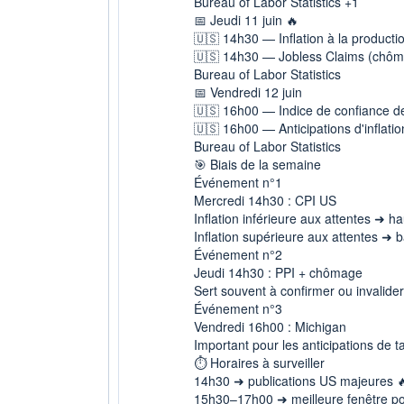
Bureau of Labor Statistics +1
📅 Jeudi 11 juin 🔥
🇺🇸 14h30 — Inflation à la producti
🇺🇸 14h30 — Jobless Claims (chô
Bureau of Labor Statistics
📅 Vendredi 12 juin
🇺🇸 16h00 — Indice de confiance de
🇺🇸 16h00 — Anticipations d'inflat
Bureau of Labor Statistics
🎯 Biais de la semaine
Événement n°1
Mercredi 14h30 : CPI US
Inflation inférieure aux attentes ➜ ha
Inflation supérieure aux attentes ➜ b
Événement n°2
Jeudi 14h30 : PPI + chômage
Sert souvent à confirmer ou invalider
Événement n°3
Vendredi 16h00 : Michigan
Important pour les anticipations de t
⏱️ Horaires à surveiller
14h30 ➜ publications US majeures 
15h30–17h00 ➜ meilleure fenêtre pour