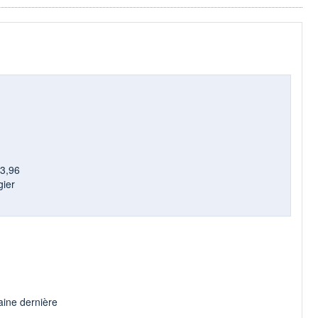
13,96
gier
aine dernière