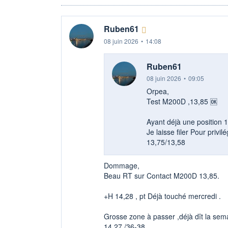
Ruben61
08 juin 2026
•
14:08
Ruben61
08 juin 2026
•
09:05
Orpea,
Test M200D ,13,85 🆗
Ayant déjà une position 
Je laisse filer Pour privilé
13,75/13,58
Dommage,
Beau RT sur Contact M200D 13,85.
+H 14,28 , pt Déjà touché mercredi .
Grosse zone à passer ,déjà dît la sem
14,27 /36-38