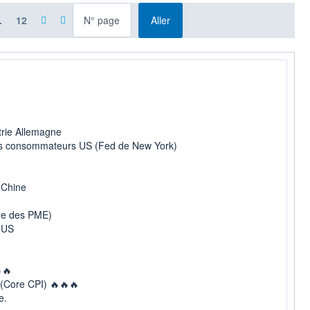
à la page
.
12
Aller
rie Allemagne
des consommateurs US (Fed de New York)
 Chine
me des PME)
 US
🔥
 (Core CPI) 🔥🔥🔥
e.