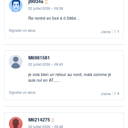
jl9934s
02 juillet 2026
•
09:38
Re rentré en bx4 à 0.5964 ..
Signaler un abus
J'aime
1
M6981581
02 juillet 2026
•
09:45
je vois bien un retour au nord, mais comme je
suis nul en AT......
Signaler un abus
J'aime
2
M6214275
02 juillet 2026
•
09:48