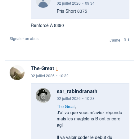
02 juillet 2026
•
09:34
Pris Short 8375
Renforcé À 8390
Signaler un abus
J'aime
1
The-Great
02 juillet 2026
•
10:32
sar_rabindranath
02 juillet 2026
•
10:28
,
The-Great
J'ai vu que vous m'aviez répondu
mais les magiciens B ont encore
agi
Il va valoir coder le début du