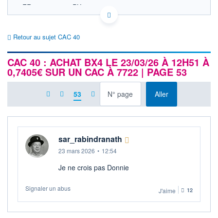
FR0003500008 PX1
EURONEXT PARIS DONNÉES TEMPS RÉEL
Politique d'exécution
Retour au sujet CAC 40
8 750
CAC 40 : ACHAT BX4 LE 23/03/26 À 12H51 À
0,7405€ SUR UN CAC À 7722 | PAGE 53
8 700
à la page
53
Aller
8 650
11h53
14h46
OUVERTURE
CLÔTURE VEILLE
8 721,14
8 669,29
sar_rabindranath
+ HAUT
+ BAS
23 mars 2026
•
12:54
8 742,53
8 699,71
Je ne crois pas Donnie
+HAUT 1ER
+BAS 1ER
JANVIER
JANVIER
8 742,53
7 505,27
Signaler un abus
J'aime
12
VOLUME
DERNIER ÉCHANGE
3 698 M€
06.08.26 / 18:05:02