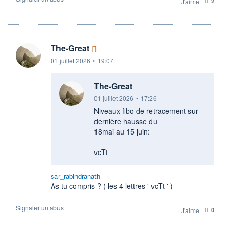
J'aime
2
The-Great
01 juillet 2026
•
19:07
The-Great
01 juillet 2026
•
17:26
Niveaux fibo de retracement sur
dernière hausse du
18mai au 15 juin:
vcTt
sar_rabindranath
As tu compris ? ( les 4 lettres ' vcTt ' )
Signaler un abus
J'aime
0