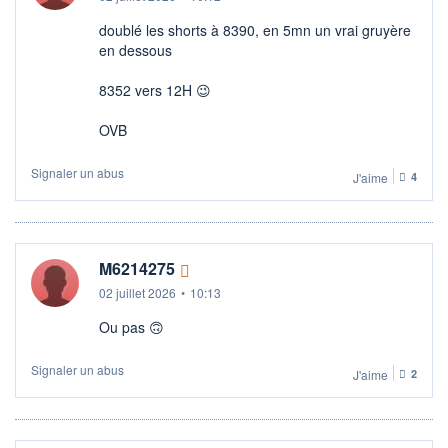
doublé les shorts à 8390, en 5mn un vrai gruyère
en dessous
8352 vers 12H 😉​
OVB
Signaler un abus
J'aime
4
M6214275
02 juillet 2026
•
10:13
Ou pas 🙃
Signaler un abus
J'aime
2