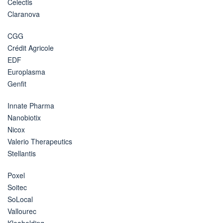
Celectis
Claranova
CGG
Crédit Agricole
EDF
Europlasma
Genfit
Innate Pharma
Nanobiotix
Nicox
Valerio Therapeutics
Stellantis
Poxel
Soitec
SoLocal
Vallourec