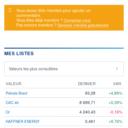
Message d'alerte
Vous devez être membre pour ajouter un
commentaire.
Vous êtes déjà membre ?
Connectez-vous
Pas encore membre ?
Devenez membre gratuitement
MES LISTES
Valeurs les plus consultées
VALEUR
DERNIER
VAR.
83,28
+4,86%
Pétrole Brent
8 699,71
+0,35%
CAC 40
4 240,43
-0,16%
Or
0,461
+9,76%
HAFFNER ENERGY