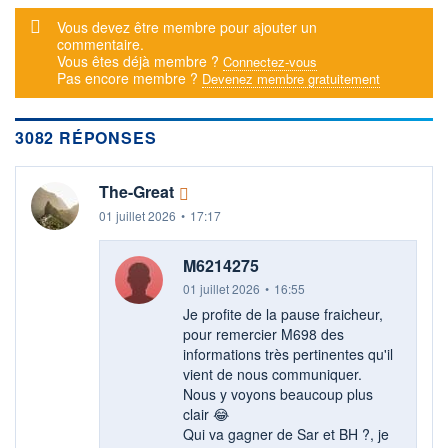
+ ALERTE
+ LISTE
Message d'alerte
Vous devez être membre pour ajouter un
commentaire.
Vous êtes déjà membre ?
Connectez-vous
Pas encore membre ?
Devenez membre gratuitement
3082 RÉPONSES
The-Great
01 juillet 2026
•
17:17
M6214275
01 juillet 2026
•
16:55
Je profite de la pause fraicheur,
pour remercier M698 des
informations très pertinentes qu'il
vient de nous communiquer.
Nous y voyons beaucoup plus
clair 😂​
Qui va gagner de Sar et BH ?, je