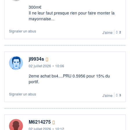
300m€
Il ne leur faut presque rien pour faire monter la
mayonnaise...
Signaler un abus
J'aime
2
jl9934s
02 juillet 2026
•
10:06
2eme achat bx4....PRU 0.5956 pour 15% du
portif.
Signaler un abus
J'aime
3
M6214275
02 juillet 2026
•
10:12