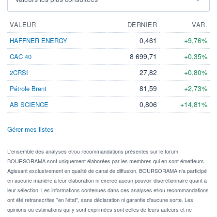
VALEUR
DERNIER
VAR.
0,461
+9,76%
HAFFNER ENERGY
8 699,71
+0,35%
CAC 40
27,82
+0,80%
2CRSI
81,59
+2,73%
Pétrole Brent
0,806
+14,81%
AB SCIENCE
Gérer mes listes
L'ensemble des analyses et/ou recommandations présentes sur le forum
BOURSORAMA sont uniquement élaborées par les membres qui en sont émetteurs.
Agissant exclusivement en qualité de canal de diffusion, BOURSORAMA n'a participé
en aucune manière à leur élaboration ni exercé aucun pouvoir discrétionnaire quant à
leur sélection. Les informations contenues dans ces analyses et/ou recommandations
ont été retranscrites "en l'état", sans déclaration ni garantie d'aucune sorte. Les
opinions ou estimations qui y sont exprimées sont celles de leurs auteurs et ne