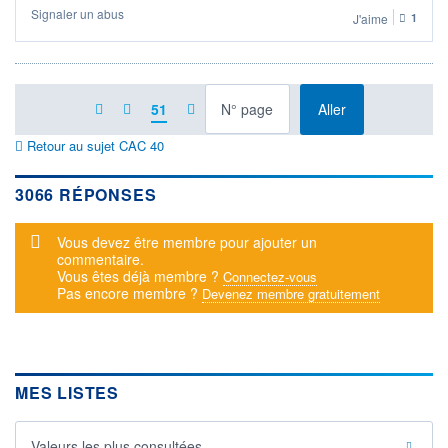
Signaler un abus
J'aime
1
à la page
51
Aller
Retour au sujet CAC 40
3066 RÉPONSES
Message d'alerte
Vous devez être membre pour ajouter un
commentaire.
Vous êtes déjà membre ?
Connectez-vous
Pas encore membre ?
Devenez membre gratuitement
MES LISTES
Valeurs les plus consultées