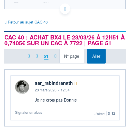
FR0003500008 PX1
EURONEXT PARIS DONNÉES TEMPS RÉEL
Politique d'exécution
Retour au sujet CAC 40
8 750
CAC 40 : ACHAT BX4 LE 23/03/26 À 12H51 À
0,7405€ SUR UN CAC À 7722 | PAGE 51
8 700
à la page
51
Aller
8 650
11h53
14h46
17h39
OUVERTURE
CLÔTURE VEILLE
8 721,14
8 669,29
sar_rabindranath
+ HAUT
+ BAS
23 mars 2026
•
12:54
8 742,53
8 699,71
Je ne crois pas Donnie
+HAUT 1ER
+BAS 1ER
JANVIER
JANVIER
8 742,53
7 505,27
Signaler un abus
J'aime
12
VOLUME
DERNIER ÉCHANGE
0 M€
06.08.26 / 17:52:45