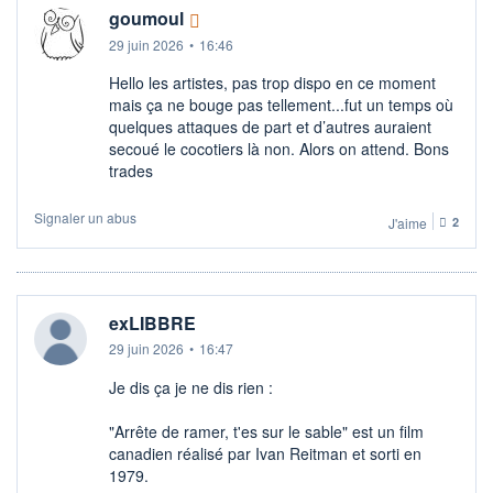
goumoul
29 juin 2026
•
16:46
Hello les artistes, pas trop dispo en ce moment
mais ça ne bouge pas tellement...fut un temps où
quelques attaques de part et d’autres auraient
secoué le cocotiers là non. Alors on attend. Bons
trades
Signaler un abus
J'aime
2
exLIBBRE
29 juin 2026
•
16:47
Je dis ça je ne dis rien :
"Arrête de ramer, t'es sur le sable" est un film
canadien réalisé par Ivan Reitman et sorti en
1979.