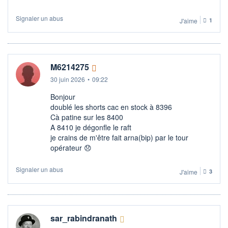
Signaler un abus
J'aime
1
M6214275
30 juin 2026
•
09:22
Bonjour
doublé les shorts cac en stock à 8396
Cà patine sur les 8400
A 8410 je dégonfle le raft
je crains de m'être fait arna(bip) par le tour
opérateur 😞
Signaler un abus
J'aime
3
sar_rabindranath