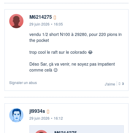
M6214275
29 juin 2026
•
16:05
vendu 1/2 short N100 à 29280, pour 220 pions in
the pocket
trop cool le raft sur le colorado 😂​
Déso Sar, çà va venir, ne soyez pas impatient
comme celà 😉
Signaler un abus
J'aime
3
jl9934s
29 juin 2026
•
16:12
M6214275