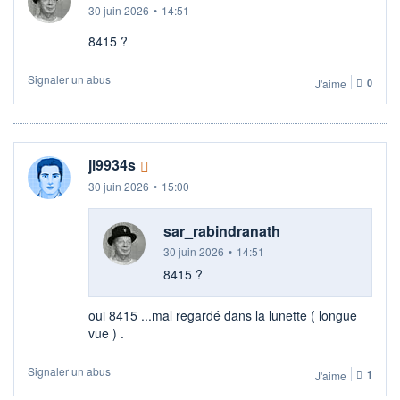
30 juin 2026
•
14:51
8415 ?
Signaler un abus
J'aime
0
jl9934s
30 juin 2026
•
15:00
sar_rabindranath
30 juin 2026
•
14:51
8415 ?
oui 8415 ...mal regardé dans la lunette ( longue
vue ) .
Signaler un abus
J'aime
1