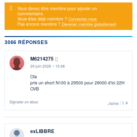
+ ALERTE
+ LISTE
Message d'alerte
Vous devez être membre pour ajouter un
commentaire.
Vous êtes déjà membre ?
Connectez-vous
Pas encore membre ?
Devenez membre gratuitement
3066 RÉPONSES
M6214275
29 juin 2026
•
15:48
Ola
pris un short N100 à 29500 pour 29000 d'ici 22H
OVB
Signaler un abus
J'aime
3
exLIBBRE