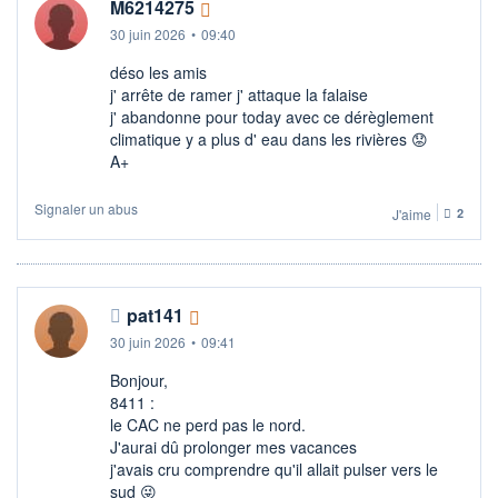
M6214275
30 juin 2026
•
09:40
déso les amis
j' arrête de ramer j' attaque la falaise
j' abandonne pour today avec ce dérèglement
climatique y a plus d' eau dans les rivières 😟​
A+
Signaler un abus
J'aime
2
pat141
30 juin 2026
•
09:41
Bonjour,
8411 :
le CAC ne perd pas le nord.
J'aurai dû prolonger mes vacances
j'avais cru comprendre qu'il allait pulser vers le
sud 😜​