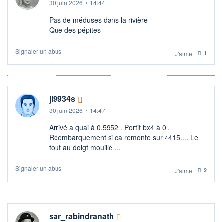
30 juin 2026
•
14:44
Pas de méduses dans la rivière
Que des pépites
Signaler un abus
J'aime
1
jl9934s
30 juin 2026
•
14:47
Arrivé a quai à 0.5952 . Portif bx4 à 0 .
Réembarquement si ca remonte sur 4415.... Le
tout au doigt mouillé ...
Signaler un abus
J'aime
2
sar_rabindranath