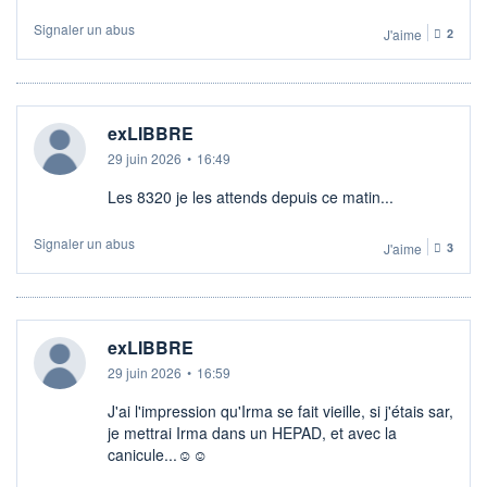
Signaler un abus
J'aime
2
exLIBBRE
29 juin 2026
•
16:49
Les 8320 je les attends depuis ce matin...
Signaler un abus
J'aime
3
exLIBBRE
29 juin 2026
•
16:59
J'ai l'impression qu'Irma se fait vieille, si j'étais sar,
je mettrai Irma dans un HEPAD, et avec la
canicule...☺​☺