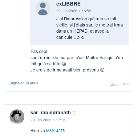
exLIBBRE
29 juin 2026
•
16:59
J'ai l'impression qu'Irma se fait
vieille, si j'étais sar, je mettrai Irma
dans un HEPAD, et avec la
canicule...☺​☺
Pas cool !
sauf erreur de ma part c'est Maitre Sar qui n'en
fait qu'à sa tête 😉​
Je crois qu'Irma avait bien prévenu 😕
Signaler un abus
J'aime
3
sar_rabindranath
29 juin 2026
•
17:13
Bien vu
M6214275